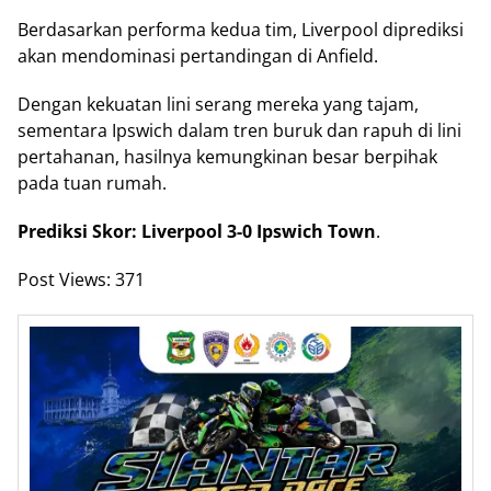
Berdasarkan performa kedua tim, Liverpool diprediksi
akan mendominasi pertandingan di Anfield.
Dengan kekuatan lini serang mereka yang tajam,
sementara Ipswich dalam tren buruk dan rapuh di lini
pertahanan, hasilnya kemungkinan besar berpihak
pada tuan rumah.
Prediksi Skor: Liverpool 3-0 Ipswich Town
.
Post Views:
371