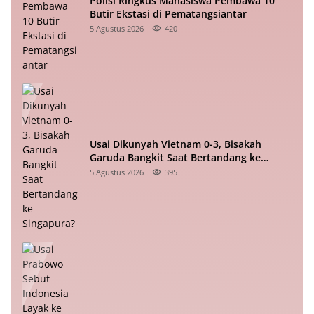
Polisi Ringkus Mahasiswa Pembawa 10
Butir Ekstasi di Pematangsiantar
5 Agustus 2026
420
Usai Dikunyah Vietnam 0-3, Bisakah
Garuda Bangkit Saat Bertandang ke
Singapura?
5 Agustus 2026
395