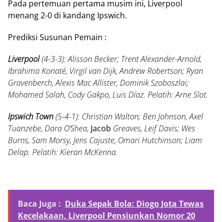
Pada pertemuan pertama musim ini, Liverpool
menang 2-0 di kandang Ipswich.
Prediksi Susunan Pemain :
Liverpool
(4-3-3): Alisson Becker; Trent Alexander-Arnold,
Ibrahima Konaté, Virgil van Dijk, Andrew Robertson; Ryan
Gravenberch, Alexis Mac Allister, Dominik Szoboszlai;
Mohamed Salah, Cody Gakpo, Luis Díaz. Pelatih: Arne Slot.
Ipswich Town
(5-4-1): Christian Walton; Ben Johnson, Axel
Tuanzebe, Dara O’Shea,
Jacob
Greaves, Leif Davis; Wes
Burns, Sam Morsy, Jens Cajuste, Omari Hutchinson; Liam
Delap. Pelatih: Kieran McKenna.
Baca Juga :
Duka Sepak Bola: Diogo Jota Tewas
Kecelakaan, Liverpool Pensiunkan Nomor 20