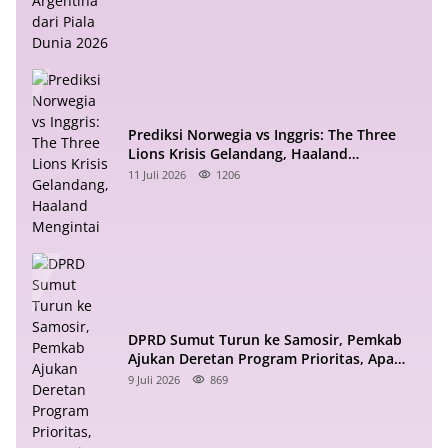
Prediksi Norwegia vs Inggris: The Three
Lions Krisis Gelandang, Haaland
Mengintai
11 Juli 2026
1206
DPRD Sumut Turun ke Samosir, Pemkab
Ajukan Deretan Program Prioritas, Apa
Saja?
9 Juli 2026
869