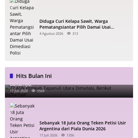
Diduga Curi Kelapa Sawit, Warga
Pematangsiantar Pilih Damai Usai
Dimediasi Polisi
4 Agustus 2026
313
Hits Bulan Ini
77 ASN Pemkab Tapanuli Utara Dimutasi, Berikut
Daftarnya!
17 Juli 2026
5564
Sebanyak 18 Juta Orang Teken Petisi Usir
Argentina dari Piala Dunia 2026
17 Juli 2026
1356