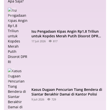
Isu Pengadaan Kipas Angin Rp1,8 Triliun
untuk Kopdes Merah Putih Disorot DPR
RI
17 Juli 2026
817
Kasus Dugaan Pencurian Tiang Bendera di
Siantar Berakhir Damai di Kantor Polisi
9 Juli 2026
729