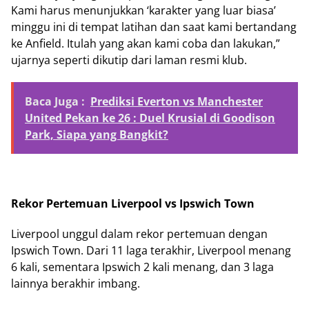
Kami harus menunjukkan ‘karakter yang luar biasa’
minggu ini di tempat latihan dan saat kami bertandang
ke Anfield. Itulah yang akan kami coba dan lakukan,”
ujarnya seperti dikutip dari laman resmi klub.
Baca Juga :
Prediksi Everton vs Manchester
United Pekan ke 26 : Duel Krusial di Goodison
Park, Siapa yang Bangkit?
Rekor Pertemuan Liverpool vs Ipswich Town
Liverpool unggul dalam rekor pertemuan dengan
Ipswich Town. Dari 11 laga terakhir, Liverpool menang
6 kali, sementara Ipswich 2 kali menang, dan 3 laga
lainnya berakhir imbang.