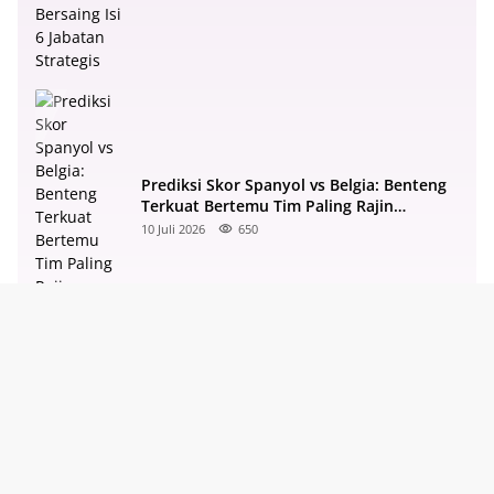
Prediksi Skor Spanyol vs Belgia: Benteng
Terkuat Bertemu Tim Paling Rajin
Menyerang
10 Juli 2026
650
Politisi Demokrat Siantar Laporkan
Advokat ke Polisi, Diduga Cemarkan
Nama Baik di Facebook
17 Juli 2026
634