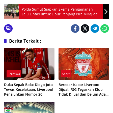
Polda Sumut Siapkan Skema Pengamanan
Lalu Lintas untuk Libur Panjang Isra Miraj dan
Imlek
Berita Terkait :
Peristiwa
Sport
Duka Sepak Bola: Diogo Jota
Beredar Kabar Liverpool
Tewas Kecelakaan, Liverpool
Dijual, FSG Tegaskan Klub
Pensiunkan Nomor 20
Tidak Dijual dan Belum Ada
Tawaran dari Elon Musk