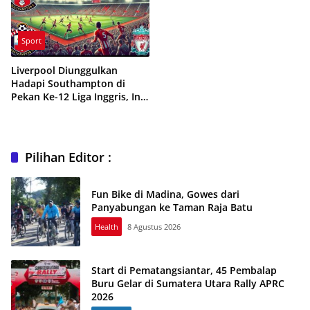
Sport
Liverpool Diunggulkan
Hadapi Southampton di
Pekan Ke-12 Liga Inggris, Ini
Prediksinya
Pilihan Editor :
Fun Bike di Madina, Gowes dari
Panyabungan ke Taman Raja Batu
Health
8 Agustus 2026
Start di Pematangsiantar, 45 Pembalap
Buru Gelar di Sumatera Utara Rally APRC
2026