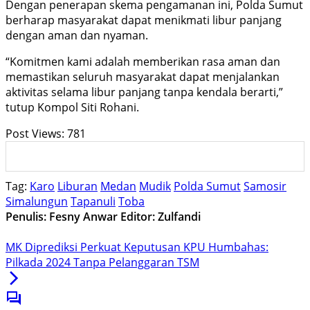
Dengan penerapan skema pengamanan ini, Polda Sumut
berharap masyarakat dapat menikmati libur panjang
dengan aman dan nyaman.
“Komitmen kami adalah memberikan rasa aman dan
memastikan seluruh masyarakat dapat menjalankan
aktivitas selama libur panjang tanpa kendala berarti,”
tutup Kompol Siti Rohani.
Post Views:
781
Tag:
Karo
Liburan
Medan
Mudik
Polda Sumut
Samosir
Simalungun
Tapanuli
Toba
Penulis: Fesny Anwar
Editor: Zulfandi
MK Diprediksi Perkuat Keputusan KPU Humbahas:
Pilkada 2024 Tanpa Pelanggaran TSM