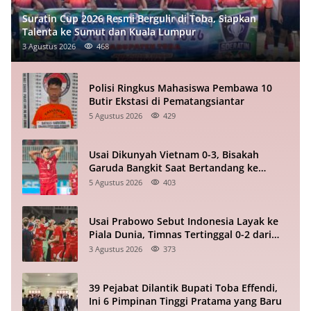
Suratin Cup 2026 Resmi Bergulir di Toba, Siapkan
Talenta ke Sumut dan Kuala Lumpur
3 Agustus 2026
468
Polisi Ringkus Mahasiswa Pembawa 10
Butir Ekstasi di Pematangsiantar
5 Agustus 2026
429
Usai Dikunyah Vietnam 0-3, Bisakah
Garuda Bangkit Saat Bertandang ke
Singapura?
5 Agustus 2026
403
Usai Prabowo Sebut Indonesia Layak ke
Piala Dunia, Timnas Tertinggal 0-2 dari
Vietnam Babak I Piala ASEAN
3 Agustus 2026
373
39 Pejabat Dilantik Bupati Toba Effendi,
Ini 6 Pimpinan Tinggi Pratama yang Baru