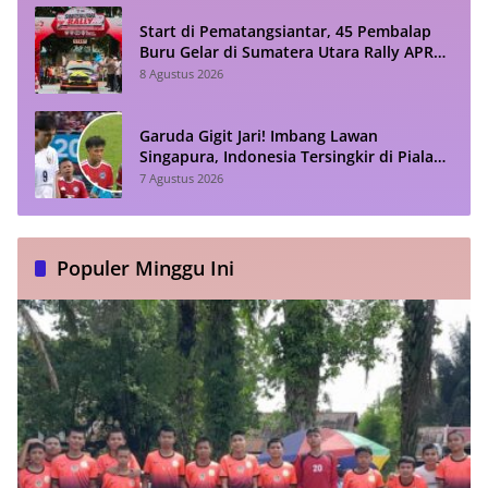
Start di Pematangsiantar, 45 Pembalap
Buru Gelar di Sumatera Utara Rally APRC
2026
8 Agustus 2026
Garuda Gigit Jari! Imbang Lawan
Singapura, Indonesia Tersingkir di Piala
ASEAN 2026
7 Agustus 2026
Populer Minggu Ini