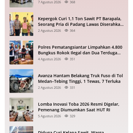
7 Agustus 2026
368
Kepergok Curi 1,1 Ton Sawit PT Barapala,
Seorang Pria di Padang Lawas Diserahkan
ke Polisi
2 Agustus 2026
364
Polres Pematangsiantar Limpahkan 4.800
Bungkus Rokok Ilegal dan Dua Terduga
Pelaku ke Bea Cukai
4 Agustus 2026
351
Avanza Hantam Belakang Truk Fuso di Tol
Medan–Tebing Tinggi, 1 Tewas, 7 Terluka
2 Agustus 2026
331
Lomba Inovasi Toba 2026 Resmi Digelar,
Pemenang Diumumkan Saat HUT RI
5 Agustus 2026
329
Diduga Curi Kelapa Sawit, Warga