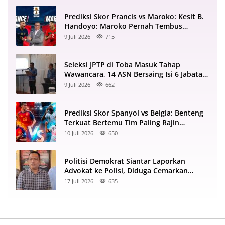
Prediksi Skor Prancis vs Maroko: Kesit B.
Handoyo: Maroko Pernah Tembus
Semifinal 2022
9 Juli 2026
715
Seleksi JPTP di Toba Masuk Tahap
Wawancara, 14 ASN Bersaing Isi 6 Jabatan
Strategis
9 Juli 2026
662
Prediksi Skor Spanyol vs Belgia: Benteng
Terkuat Bertemu Tim Paling Rajin
Menyerang
10 Juli 2026
650
Politisi Demokrat Siantar Laporkan
Advokat ke Polisi, Diduga Cemarkan
Nama Baik di Facebook
17 Juli 2026
635