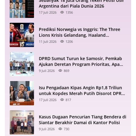
Sebanyak 18 Juta Orang Teken Petisi Usir
Argentina dari Piala Dunia 2026
17 Juli 2026
1356
Prediksi Norwegia vs Inggris: The Three
Lions Krisis Gelandang, Haaland
Mengintai
11 Juli 2026
1206
DPRD Sumut Turun ke Samosir, Pemkab
Ajukan Deretan Program Prioritas, Apa
Saja?
9 Juli 2026
869
Isu Pengadaan Kipas Angin Rp1,8 Triliun
untuk Kopdes Merah Putih Disorot DPR
RI
17 Juli 2026
817
Kasus Dugaan Pencurian Tiang Bendera di
Siantar Berakhir Damai di Kantor Polisi
9 Juli 2026
730