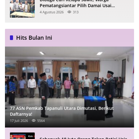
Pematangsiantar Pilih Damai Usai
Dimediasi Polisi
4 Agustus 2026
313
Hits Bulan Ini
77 ASN Pemkab Tapanuli Utara Dimutasi, Berikut
Daftarnya!
17 Juli 2026
5564