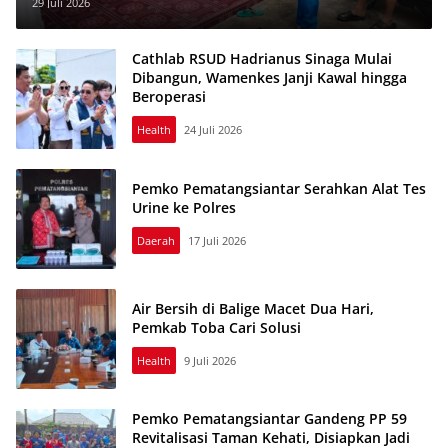
Ibu Menyusui di Nagapitu
29 Juli 2026
Cathlab RSUD Hadrianus Sinaga Mulai
Dibangun, Wamenkes Janji Kawal hingga
Beroperasi
Health
24 Juli 2026
Pemko Pematangsiantar Serahkan Alat Tes
Urine ke Polres
Daerah
17 Juli 2026
Air Bersih di Balige Macet Dua Hari,
Pemkab Toba Cari Solusi
Health
9 Juli 2026
Pemko Pematangsiantar Gandeng PP 59
Revitalisasi Taman Kehati, Disiapkan Jadi