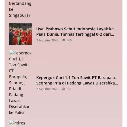
Usai Prabowo Sebut Indonesia Layak ke
Piala Dunia, Timnas Tertinggal 0-2 dari
Vietnam Babak I Piala ASEAN
3 Agustus 2026
365
Kepergok Curi 1,1 Ton Sawit PT Barapala,
Seorang Pria di Padang Lawas Diserahkan
ke Polisi
2 Agustus 2026
351