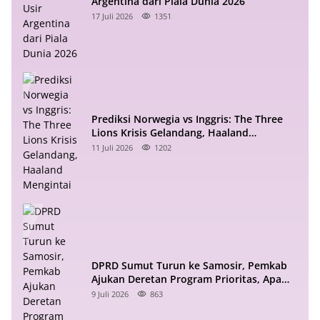
Argentina dari Piala Dunia 2026
17 Juli 2026
1351
Prediksi Norwegia vs Inggris: The Three
Lions Krisis Gelandang, Haaland
Mengintai
11 Juli 2026
1202
DPRD Sumut Turun ke Samosir, Pemkab
Ajukan Deretan Program Prioritas, Apa
Saja?
9 Juli 2026
863