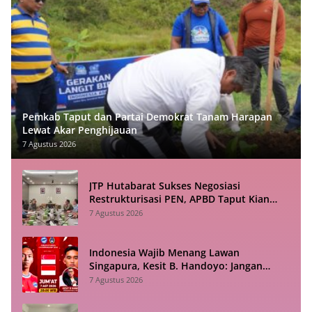
Pemkab Taput dan Partai Demokrat Tanam Harapan
Lewat Akar Penghijauan
7 Agustus 2026
JTP Hutabarat Sukses Negosiasi
Restrukturisasi PEN, APBD Taput Kian
Lega
7 Agustus 2026
Indonesia Wajib Menang Lawan
Singapura, Kesit B. Handoyo: Jangan
Sampai Tekanan Jadi Bumerang
7 Agustus 2026