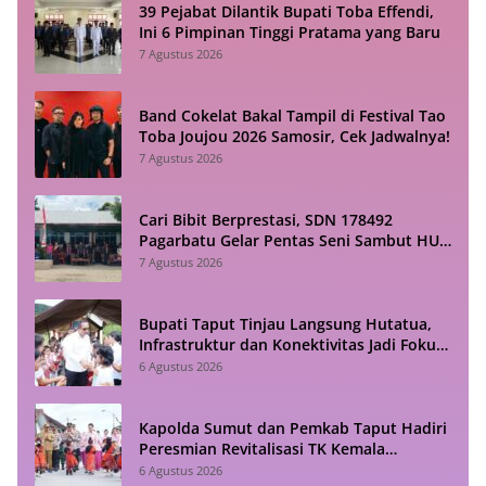
39 Pejabat Dilantik Bupati Toba Effendi,
Ini 6 Pimpinan Tinggi Pratama yang Baru
7 Agustus 2026
Band Cokelat Bakal Tampil di Festival Tao
Toba Joujou 2026 Samosir, Cek Jadwalnya!
7 Agustus 2026
Cari Bibit Berprestasi, SDN 178492
Pagarbatu Gelar Pentas Seni Sambut HUT
RI
7 Agustus 2026
Bupati Taput Tinjau Langsung Hutatua,
Infrastruktur dan Konektivitas Jadi Fokus
Utama
6 Agustus 2026
Kapolda Sumut dan Pemkab Taput Hadiri
Peresmian Revitalisasi TK Kemala
Bhayangkari Tarutung
6 Agustus 2026