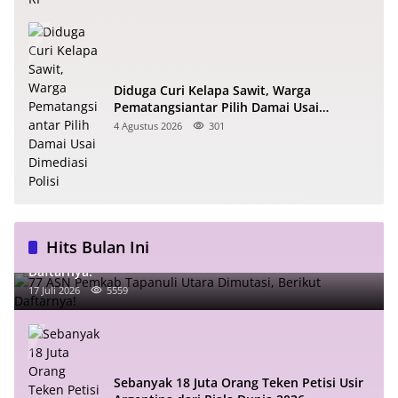
Diduga Curi Kelapa Sawit, Warga
Pematangsiantar Pilih Damai Usai
Dimediasi Polisi
4 Agustus 2026
301
Hits Bulan Ini
77 ASN Pemkab Tapanuli Utara Dimutasi, Berikut
Daftarnya!
17 Juli 2026
5559
Sebanyak 18 Juta Orang Teken Petisi Usir