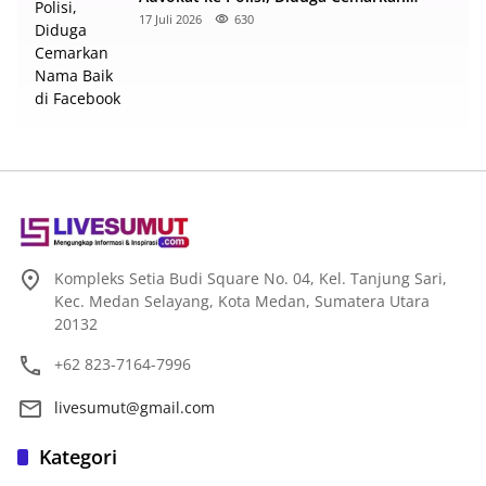
Nama Baik di Facebook
17 Juli 2026
630
Kompleks Setia Budi Square No. 04, Kel. Tanjung Sari,
Kec. Medan Selayang, Kota Medan, Sumatera Utara
20132
+62 823-7164-7996
livesumut@gmail.com
Kategori