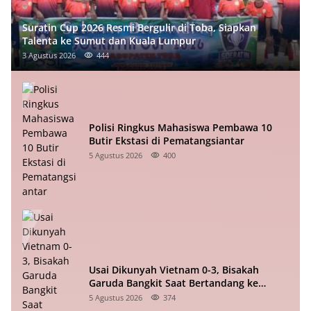
Suratin Cup 2026 Resmi Bergulir di Toba, Siapkan
Talenta ke Sumut dan Kuala Lumpur
3 Agustus 2026
444
Polisi Ringkus Mahasiswa Pembawa 10
Butir Ekstasi di Pematangsiantar
5 Agustus 2026
400
Usai Dikunyah Vietnam 0-3, Bisakah
Garuda Bangkit Saat Bertandang ke
Singapura?
5 Agustus 2026
374