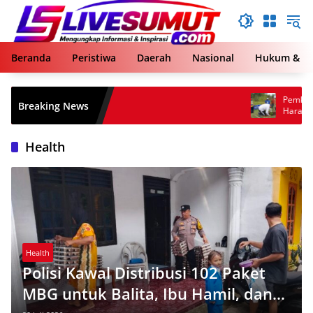
Langsung
ke
konten
Beranda
Peristiwa
Daerah
Nasional
Hukum & Kr
Pemkab Taput dan Partai Demok
Breaking News
Harapan Lewat Akar Penghijaua
Health
Health
Polisi Kawal Distribusi 102 Paket
MBG untuk Balita, Ibu Hamil, dan