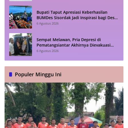
Bupati Taput Apresiasi Keberhasilan
BUMDes Sisordak Jadi Inspirasi bagi Desa
Lain
6 Agustus 2026
Sempat Melawan, Pria Depresi di
Pematangsiantar Akhirnya Dievakuasi
Polisi
6 Agustus 2026
Populer Minggu Ini