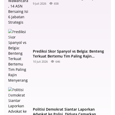
Strategis
9 Juli 2026
658
Prediksi Skor Spanyol vs Belgia: Benteng
Terkuat Bertemu Tim Paling Rajin
Menyerang
10 Juli 2026
646
Politisi Demokrat Siantar Laporkan
Advokat ke Polisi, Diduga Cemarkan