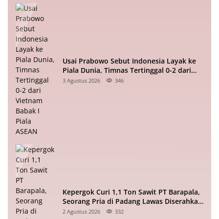
Usai Prabowo Sebut Indonesia Layak ke
Piala Dunia, Timnas Tertinggal 0-2 dari
Vietnam Babak I Piala ASEAN
3 Agustus 2026
346
Kepergok Curi 1,1 Ton Sawit PT Barapala,
Seorang Pria di Padang Lawas Diserahkan
ke Polisi
2 Agustus 2026
332