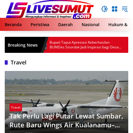
Langsung
ke
konten
Beranda
Peristiwa
Daerah
Nasional
Hukum & Kr
Bupati Taput Apresiasi Keberhasilan
Sempat Mel
Breaking News
BUMDes Sisordak Jadi Inspirasi bagi Desa
Pematangsia
Lain
Travel
Travel
Tak Perlu Lagi Putar Lewat Sumbar,
Rute Baru Wings Air Kualanamu–