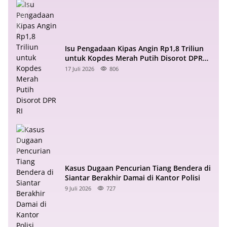
Isu Pengadaan Kipas Angin Rp1,8 Triliun
untuk Kopdes Merah Putih Disorot DPR
RI
17 Juli 2026
806
Kasus Dugaan Pencurian Tiang Bendera di
Siantar Berakhir Damai di Kantor Polisi
9 Juli 2026
727