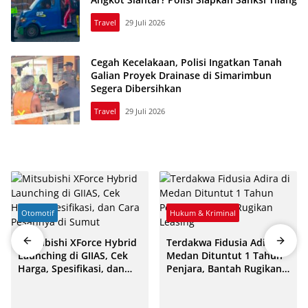
Travel
29 Juli 2026
Cegah Kecelakaan, Polisi Ingatkan Tanah
Galian Proyek Drainase di Simarimbun
Segera Dibersihkan
Travel
29 Juli 2026
Otomotif
Hukum & Kriminal
Mitsubishi XForce Hybrid
Terdakwa Fidusia Adira di
Launching di GIIAS, Cek
Medan Dituntut 1 Tahun
Harga, Spesifikasi, dan
Penjara, Bantah Rugikan
Cara Pesannya di Sumut
Leasing