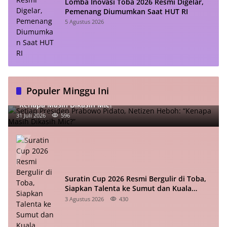
Lomba Inovasi Toba 2026 Resmi Digelar,
Pemenang Diumumkan Saat HUT RI
5 Agustus 2026
Populer Minggu Ini
Setiap Presiden Prabowo Pidato, Netizen Heboh:
“Kenapa Masih Dikasih Mic?”
31 Juli 2026
596
Suratin Cup 2026 Resmi Bergulir di Toba,
Siapkan Talenta ke Sumut dan Kuala
Lumpur
3 Agustus 2026
430