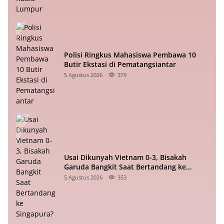
Polisi Ringkus Mahasiswa Pembawa 10
Butir Ekstasi di Pematangsiantar
5 Agustus 2026
379
Usai Dikunyah Vietnam 0-3, Bisakah
Garuda Bangkit Saat Bertandang ke
Singapura?
5 Agustus 2026
353