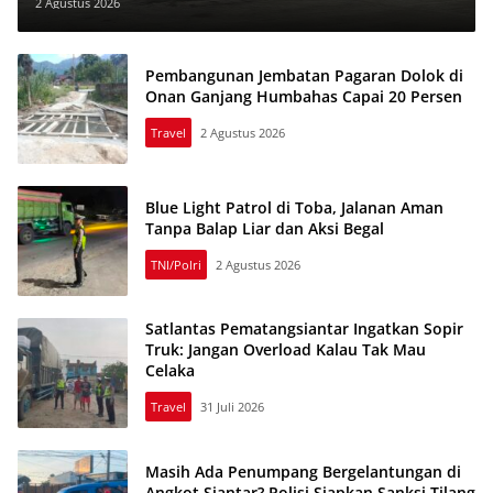
Madina Resmi Dibuka
2 Agustus 2026
Pembangunan Jembatan Pagaran Dolok di
Onan Ganjang Humbahas Capai 20 Persen
Travel
2 Agustus 2026
Blue Light Patrol di Toba, Jalanan Aman
Tanpa Balap Liar dan Aksi Begal
TNI/Polri
2 Agustus 2026
Satlantas Pematangsiantar Ingatkan Sopir
Truk: Jangan Overload Kalau Tak Mau
Celaka
Travel
31 Juli 2026
Masih Ada Penumpang Bergelantungan di
Angkot Siantar? Polisi Siapkan Sanksi Tilang