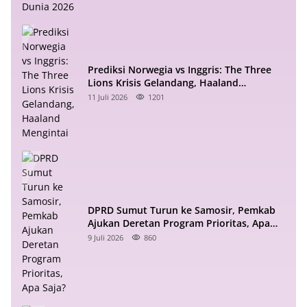
Prediksi Norwegia vs Inggris: The Three
Lions Krisis Gelandang, Haaland
Mengintai
11 Juli 2026
1201
DPRD Sumut Turun ke Samosir, Pemkab
Ajukan Deretan Program Prioritas, Apa
Saja?
9 Juli 2026
860