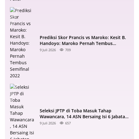
Prediksi Skor Prancis vs Maroko: Kesit B.
Handoyo: Maroko Pernah Tembus
Semifinal 2022
9 Juli 2026
709
Seleksi JPTP di Toba Masuk Tahap
Wawancara, 14 ASN Bersaing Isi 6 Jabatan
Strategis
9 Juli 2026
657