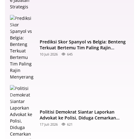
Prediksi Skor Spanyol vs Belgia: Benteng
Terkuat Bertemu Tim Paling Rajin
Menyerang
10 Juli 2026
645
Politisi Demokrat Siantar Laporkan
Advokat ke Polisi, Diduga Cemarkan
Nama Baik di Facebook
17 Juli 2026
621