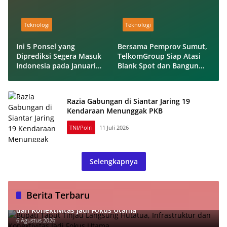
Teknologi
Teknologi
Ini 5 Ponsel yang
Bersama Pemprov Sumut,
Diprediksi Segera Masuk
TelkomGroup Siap Atasi
Indonesia pada Januari
Blank Spot dan Bangun
2026
Konektivitas Digital
Inklusif
Razia Gabungan di Siantar Jaring 19
Kendaraan Menunggak PKB
TNI/Polri
11 Juli 2026
Selengkapnya
Berita Terbaru
Bupati Taput Tinjau Langsung Hutatua, Infrastruktur
dan Konektivitas Jadi Fokus Utama
6 Agustus 2026