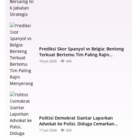
Prediksi Skor Spanyol vs Belgia: Benteng
Terkuat Bertemu Tim Paling Rajin
Menyerang
10 Juli 2026
645
Politisi Demokrat Siantar Laporkan
Advokat ke Polisi, Diduga Cemarkan
Nama Baik di Facebook
17 Juli 2026
629