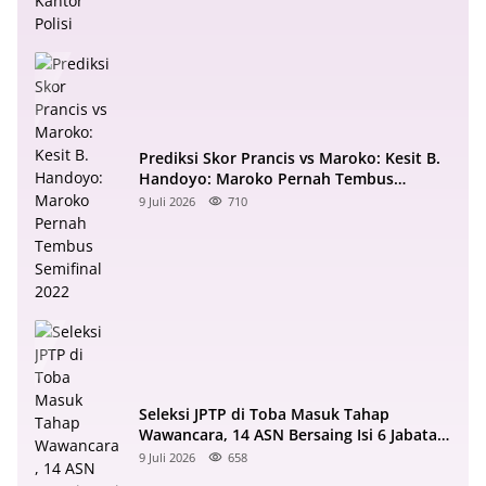
Prediksi Skor Prancis vs Maroko: Kesit B.
Handoyo: Maroko Pernah Tembus
Semifinal 2022
9 Juli 2026
710
Seleksi JPTP di Toba Masuk Tahap
Wawancara, 14 ASN Bersaing Isi 6 Jabatan
Strategis
9 Juli 2026
658