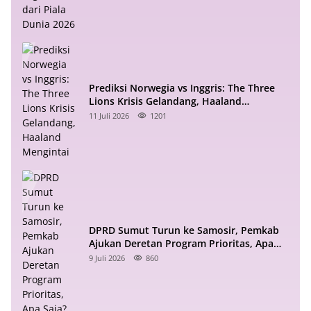
Prediksi Norwegia vs Inggris: The Three
Lions Krisis Gelandang, Haaland
Mengintai
11 Juli 2026
1201
DPRD Sumut Turun ke Samosir, Pemkab
Ajukan Deretan Program Prioritas, Apa
Saja?
9 Juli 2026
860