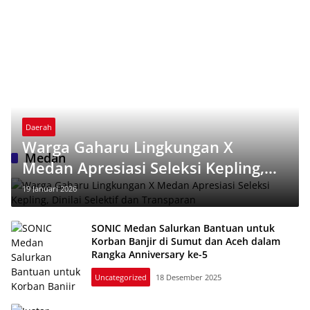
Daerah
Warga Gaharu Lingkungan X
Medan
Medan Apresiasi Seleksi Kepling,
Dinilai Selektif dan Transparan
19 Januari 2026
SONIC Medan Salurkan Bantuan untuk
Korban Banjir di Sumut dan Aceh dalam
Rangka Anniversary ke-5
Uncategorized
18 Desember 2025