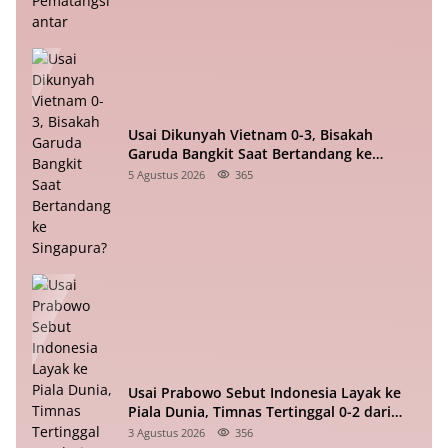
Usai Dikunyah Vietnam 0-3, Bisakah
Garuda Bangkit Saat Bertandang ke
Singapura?
5 Agustus 2026
365
Usai Prabowo Sebut Indonesia Layak ke
Piala Dunia, Timnas Tertinggal 0-2 dari
Vietnam Babak I Piala ASEAN
3 Agustus 2026
356