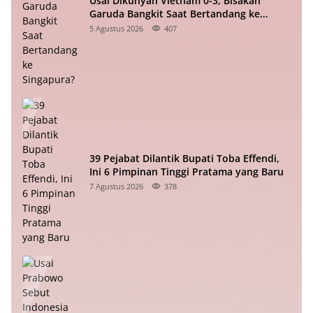
Usai Dikunyah Vietnam 0-3, Bisakah
Garuda Bangkit Saat Bertandang ke
Singapura?
5 Agustus 2026
407
39 Pejabat Dilantik Bupati Toba Effendi,
Ini 6 Pimpinan Tinggi Pratama yang Baru
7 Agustus 2026
378