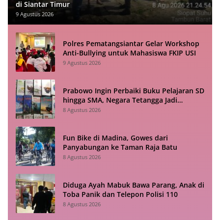
di Siantar Timur
9 Agustus 2026
Polres Pematangsiantar Gelar Workshop
Anti-Bullying untuk Mahasiswa FKIP USI
9 Agustus 2026
Prabowo Ingin Perbaiki Buku Pelajaran SD
hingga SMA, Negara Tetangga Jadi
Pembanding
8 Agustus 2026
Fun Bike di Madina, Gowes dari
Panyabungan ke Taman Raja Batu
8 Agustus 2026
Diduga Ayah Mabuk Bawa Parang, Anak di
Toba Panik dan Telepon Polisi 110
8 Agustus 2026