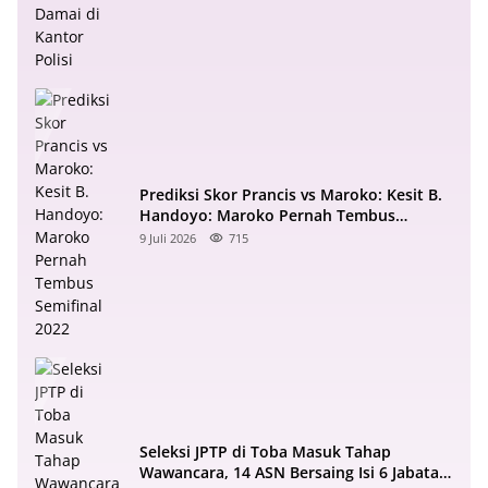
Prediksi Skor Prancis vs Maroko: Kesit B.
Handoyo: Maroko Pernah Tembus
Semifinal 2022
9 Juli 2026
715
Seleksi JPTP di Toba Masuk Tahap
Wawancara, 14 ASN Bersaing Isi 6 Jabatan