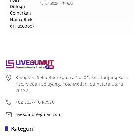
Nama Baik di Facebook
17 Juli 2026
635
Kompleks Setia Budi Square No. 04, Kel. Tanjung Sari,
Kec. Medan Selayang, Kota Medan, Sumatera Utara
20132
+62 823-7164-7996
livesumut@gmail.com
Kategori