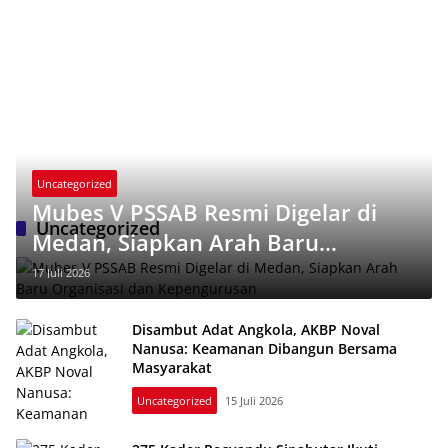
Uncategorized
Mubes V PSSAB Resmi Digelar di
Uncategorized
Medan, Siapkan Arah Baru
Organisasi dan Kepengurusan
17 Juli 2026
Disambut Adat Angkola, AKBP Noval
Nanusa: Keamanan Dibangun Bersama
Masyarakat
Uncategorized
15 Juli 2026