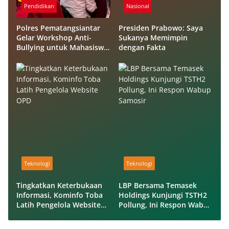
Pendidikan
Nasional
Polres Pematangsiantar
Presiden Prabowo: Saya
Gelar Workshop Anti-
Sukanya Memimpin
Bullying untuk Mahasiswa
dengan Fakta
FKIP USI
Teknologi
Teknologi
Tingkatkan Keterbukaan
LBP Bersama Temasek
Informasi, Kominfo Toba
Holdings Kunjungi TSTH2
Latih Pengelola Website
Pollung, Ini Respon Wabup
OPD
Samosir