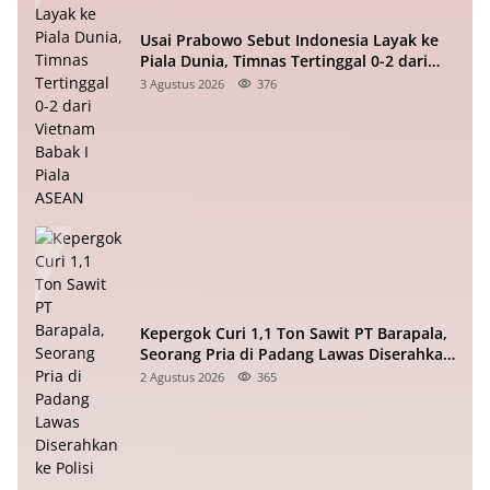
Usai Prabowo Sebut Indonesia Layak ke
Piala Dunia, Timnas Tertinggal 0-2 dari
Vietnam Babak I Piala ASEAN
3 Agustus 2026
376
Kepergok Curi 1,1 Ton Sawit PT Barapala,
Seorang Pria di Padang Lawas Diserahkan
ke Polisi
2 Agustus 2026
365