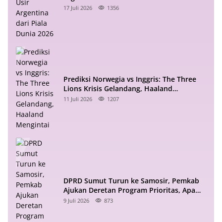
17 Juli 2026
1356
Prediksi Norwegia vs Inggris: The Three
Lions Krisis Gelandang, Haaland
Mengintai
11 Juli 2026
1207
DPRD Sumut Turun ke Samosir, Pemkab
Ajukan Deretan Program Prioritas, Apa
Saja?
9 Juli 2026
873