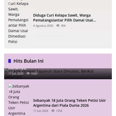
Diduga Curi Kelapa Sawit, Warga
Pematangsiantar Pilih Damai Usai
Dimediasi Polisi
4 Agustus 2026
304
Hits Bulan Ini
77 ASN Pemkab Tapanuli Utara Dimutasi, Berikut
Daftarnya!
17 Juli 2026
5560
Sebanyak 18 Juta Orang Teken Petisi Usir
Argentina dari Piala Dunia 2026
17 Juli 2026
1354