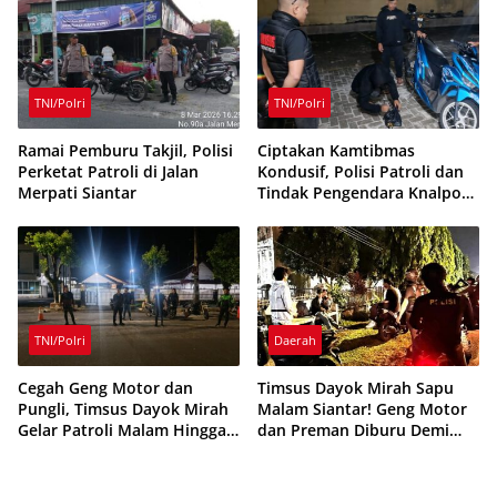
TNI/Polri
TNI/Polri
Ramai Pemburu Takjil, Polisi
Ciptakan Kamtibmas
Perketat Patroli di Jalan
Kondusif, Polisi Patroli dan
Merpati Siantar
Tindak Pengendara Knalpot
Brong di Siantar
TNI/Polri
Daerah
Cegah Geng Motor dan
Timsus Dayok Mirah Sapu
Pungli, Timsus Dayok Mirah
Malam Siantar! Geng Motor
Gelar Patroli Malam Hingga
dan Preman Diburu Demi
Subuh di Siantar
Kota Aman