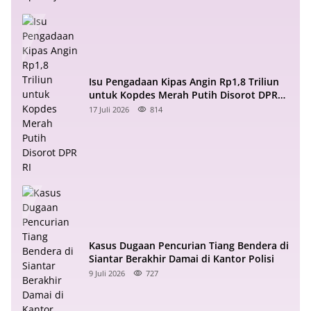
Isu Pengadaan Kipas Angin Rp1,8 Triliun
untuk Kopdes Merah Putih Disorot DPR
RI
17 Juli 2026
814
Kasus Dugaan Pencurian Tiang Bendera di
Siantar Berakhir Damai di Kantor Polisi
9 Juli 2026
727