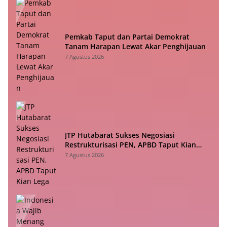
Pemkab Taput dan Partai Demokrat
Tanam Harapan Lewat Akar Penghijauan
7 Agustus 2026
JTP Hutabarat Sukses Negosiasi
Restrukturisasi PEN, APBD Taput Kian
Lega
7 Agustus 2026