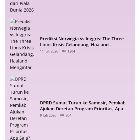
Prediksi Norwegia vs Inggris: The Three
Lions Krisis Gelandang, Haaland
Mengintai
11 Juli 2026
1204
DPRD Sumut Turun ke Samosir, Pemkab
Ajukan Deretan Program Prioritas, Apa
Saja?
9 Juli 2026
864