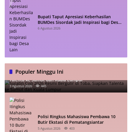
Bupati Taput Apresiasi Keberhasilan
BUMDes Sisordak Jadi Inspirasi bagi Desa
Lain
6 Agustus 2026
Populer Minggu Ini
Suratin Cup 2026 Resmi Bergulir di Toba, Siapkan
Talenta ke Sumut dan Kuala Lumpur
3 Agustus 2026
445
Polisi Ringkus Mahasiswa Pembawa 10
Butir Ekstasi di Pematangsiantar
5 Agustus 2026
403