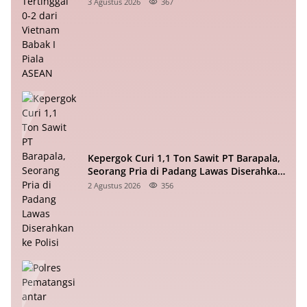
Vietnam Babak I Piala ASEAN
3 Agustus 2026
367
Kepergok Curi 1,1 Ton Sawit PT Barapala,
Seorang Pria di Padang Lawas Diserahkan
ke Polisi
2 Agustus 2026
356