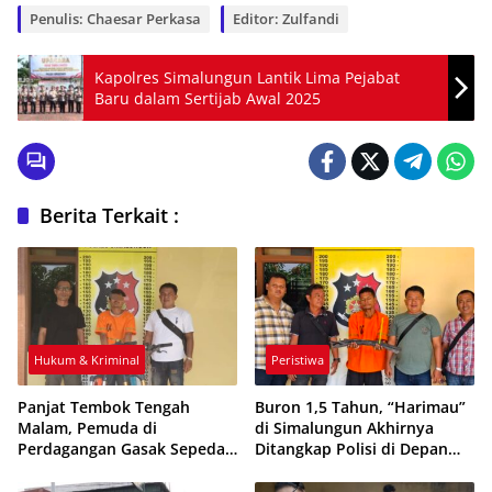
Penulis: Chaesar Perkasa
Editor: Zulfandi
Kapolres Simalungun Lantik Lima Pejabat
Baru dalam Sertijab Awal 2025
Berita Terkait :
Hukum & Kriminal
Peristiwa
Panjat Tembok Tengah
Buron 1,5 Tahun, “Harimau”
Malam, Pemuda di
di Simalungun Akhirnya
Perdagangan Gasak Sepeda
Ditangkap Polisi di Depan
Rp44 Juta
Bengkel