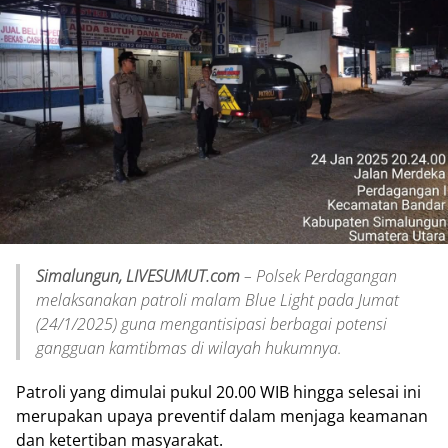
Simalungun, LIVESUMUT.com
– Polsek Perdagangan
melaksanakan patroli malam Blue Light pada Jumat
(24/1/2025) guna mengantisipasi berbagai potensi
gangguan kamtibmas di wilayah hukumnya.
Patroli yang dimulai pukul 20.00 WIB hingga selesai ini
merupakan upaya preventif dalam menjaga keamanan
dan ketertiban masyarakat.