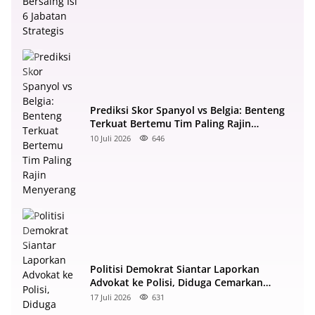
Prediksi Skor Spanyol vs Belgia: Benteng
Terkuat Bertemu Tim Paling Rajin
Menyerang
10 Juli 2026
646
Politisi Demokrat Siantar Laporkan
Advokat ke Polisi, Diduga Cemarkan
Nama Baik di Facebook
17 Juli 2026
631