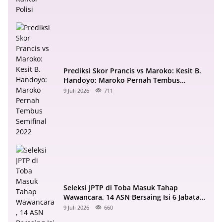
Prediksi Skor Prancis vs Maroko: Kesit B.
Handoyo: Maroko Pernah Tembus
Semifinal 2022
9 Juli 2026
711
Seleksi JPTP di Toba Masuk Tahap
Wawancara, 14 ASN Bersaing Isi 6 Jabatan
Strategis
9 Juli 2026
660