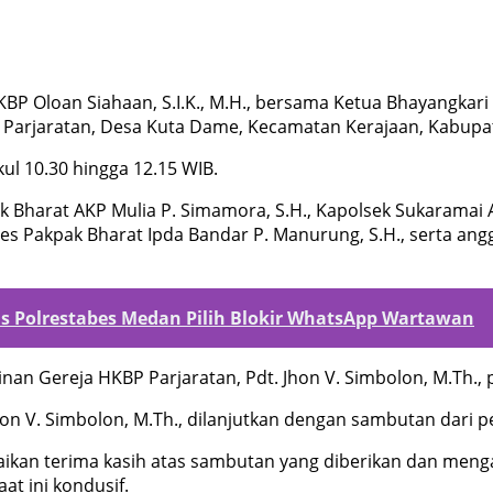
BP Oloan Siahaan, S.I.K., M.H., bersama Ketua Bhayangkari
 Parjaratan, Desa Kuta Dame, Kecamatan Kerajaan, Kabupa
ul 10.30 hingga 12.15 WIB.
ak Bharat AKP Mulia P. Simamora, S.H., Kapolsek Sukaramai 
res Pakpak Bharat Ipda Bandar P. Manurung, S.H., serta an
tas Polrestabes Medan Pilih Blokir WhatsApp Wartawan
 Gereja HKBP Parjaratan, Pdt. Jhon V. Simbolon, M.Th., pa
hon V. Simbolon, M.Th., dilanjutkan dengan sambutan dari p
kan terima kasih atas sambutan yang diberikan dan meng
t ini kondusif.