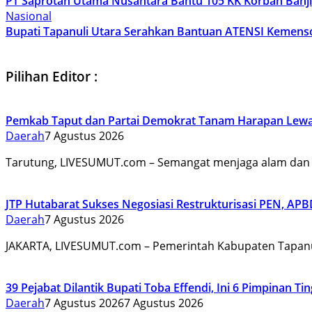
PT Saprotan Utama Nusantara Bantu 105 KK Korban Banjir
Nasional
Bupati Tapanuli Utara Serahkan Bantuan ATENSI Kemensos
Pilihan Editor :
Pemkab Taput dan Partai Demokrat Tanam Harapan Lewa
Daerah
7 Agustus 2026
Tarutung, LIVESUMUT.com – Semangat menjaga alam d
JTP Hutabarat Sukses Negosiasi Restrukturisasi PEN, APB
Daerah
7 Agustus 2026
JAKARTA, LIVESUMUT.com – Pemerintah Kabupaten Tapanu
39 Pejabat Dilantik Bupati Toba Effendi, Ini 6 Pimpinan T
Daerah
7 Agustus 2026
7 Agustus 2026