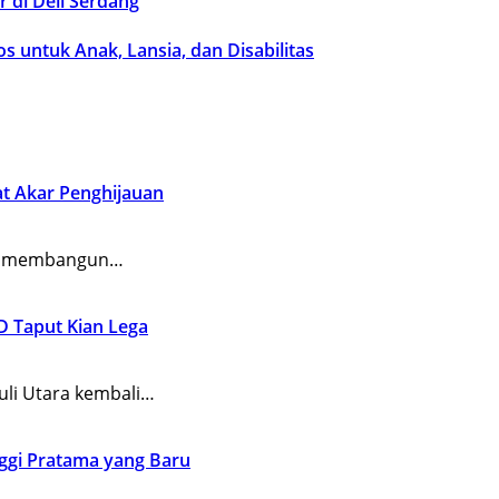
 di Deli Serdang
 untuk Anak, Lansia, dan Disabilitas
t Akar Penghijauan
an membangun…
D Taput Kian Lega
li Utara kembali…
inggi Pratama yang Baru