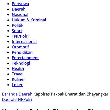
Peristiwa
Daerah
Nasional
Hukum & Kriminal
Politik
Sport
TNI/Polri
Internasional
Otomotif
Pendidikan
Entertainment
Teknologi
Health
Travel
Kuliner
Loker
Beranda
Daerah
Kapolres Pakpak Bharat dan Bhayangka
Daerah
TNI/Polri