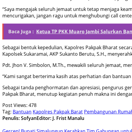
“Saya mengajak seluruh jemaat untuk tetap menjaga keaman
mencurigakan, jangan ragu untuk menghubungi call center 
Baca Juga :
Ketua TP PKK Muaro Jambi Salurkan Ba
Sebagai bentuk kepedulian, Kapolres Pakpak Bharat sec
Kapolsek Sukaramai, AKP Sukanto Berutu, S.H., menyerah
Pdt. Jhon V. Simbolon, M.Th., mewakili seluruh jemaat, 
“Kami sangat berterima kasih atas perhatian dan bantuan
Sebagai tanda penghormatan dan apresiasi, pengurus ge
Pakpak Bharat, menutup kegiatan penuh makna ini deng
Post Views:
478
Tag:
Bantuan
Kapolres Pakpak Barat
Pembangunan Rumah
Penulis: Sofyan
Editor: J. Frist Manalu
Gercep! Bupati Simalungun Kerahkan Tim Gabungan untuk