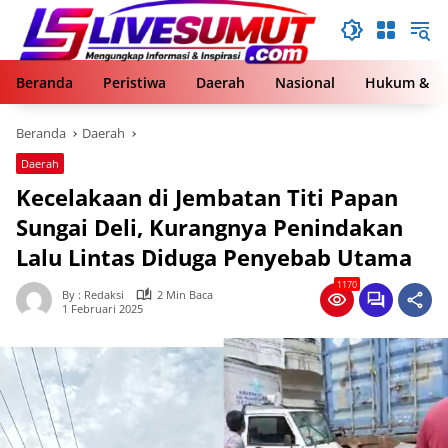
Langsung
ke
konten
Beranda
Peristiwa
Daerah
Nasional
Hukum & Kr
Beranda
Daerah
Daerah
Kecelakaan di Jembatan Titi Papan
Sungai Deli, Kurangnya Penindakan
Lalu Lintas Diduga Penyebab Utama
1170
By : Redaksi
2 Min Baca
1 Februari 2025