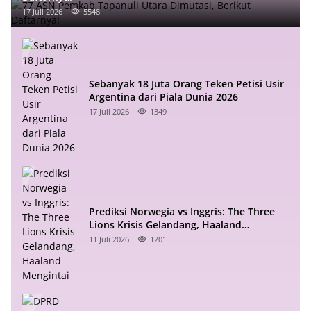
17 Juli 2026
5548
Sebanyak 18 Juta Orang Teken Petisi Usir
Argentina dari Piala Dunia 2026
17 Juli 2026
1349
Prediksi Norwegia vs Inggris: The Three
Lions Krisis Gelandang, Haaland
Mengintai
11 Juli 2026
1201