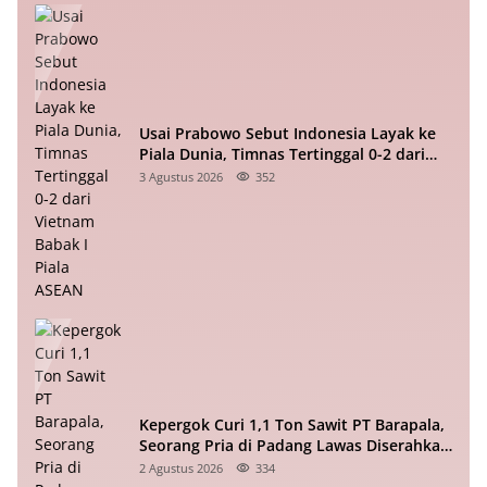
Usai Prabowo Sebut Indonesia Layak ke
Piala Dunia, Timnas Tertinggal 0-2 dari
Vietnam Babak I Piala ASEAN
3 Agustus 2026
352
Kepergok Curi 1,1 Ton Sawit PT Barapala,
Seorang Pria di Padang Lawas Diserahkan
ke Polisi
2 Agustus 2026
334