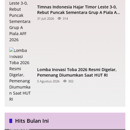
Timnas Indonesia Hajar Timor Leste 3-0,
Rebut Puncak Sementara Grup A Piala AFF
2026
31 Juli 2026
314
Lomba Inovasi Toba 2026 Resmi Digelar,
Pemenang Diumumkan Saat HUT RI
5 Agustus 2026
302
Hits Bulan Ini
77 ASN Pemkab Tapanuli Utara Dimutasi, Berikut
Daftarnya!