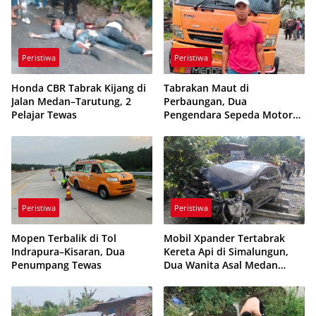
Peristiwa
Peristiwa
Honda CBR Tabrak Kijang di
Tabrakan Maut di
Jalan Medan–Tarutung, 2
Perbaungan, Dua
Pelajar Tewas
Pengendara Sepeda Motor
Tewas Terlindas Truk
Tronton
Peristiwa
Peristiwa
Mopen Terbalik di Tol
Mobil Xpander Tertabrak
Indrapura–Kisaran, Dua
Kereta Api di Simalungun,
Penumpang Tewas
Dua Wanita Asal Medan
Terluka