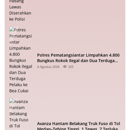
Polres Pematangsiantar Limpahkan 4.800
Bungkus Rokok Ilegal dan Dua Terduga
Pelaku ke Bea Cukai
4 Agustus 2026
325
Avanza Hantam Belakang Truk Fuso di Tol
Medan–Tebing Tinggi, 1 Tewas, 7 Terluka