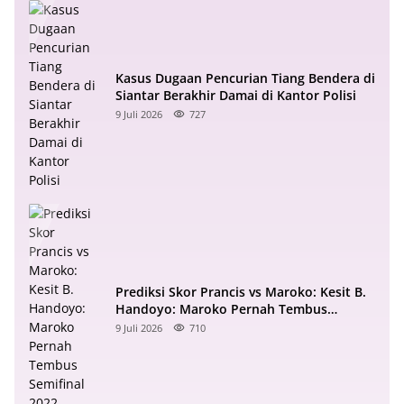
Kasus Dugaan Pencurian Tiang Bendera di
Siantar Berakhir Damai di Kantor Polisi
9 Juli 2026
727
Prediksi Skor Prancis vs Maroko: Kesit B.
Handoyo: Maroko Pernah Tembus
Semifinal 2022
9 Juli 2026
710