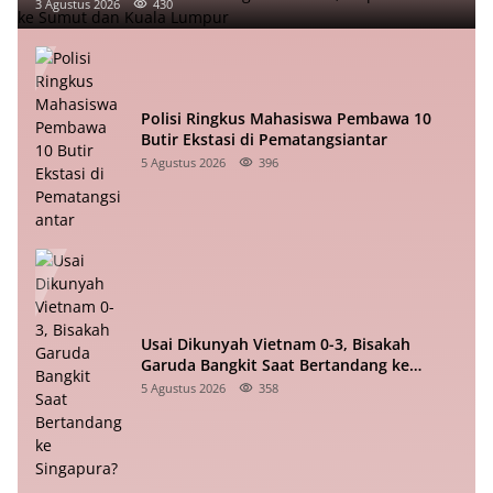
3 Agustus 2026
430
Polisi Ringkus Mahasiswa Pembawa 10
Butir Ekstasi di Pematangsiantar
5 Agustus 2026
396
Usai Dikunyah Vietnam 0-3, Bisakah
Garuda Bangkit Saat Bertandang ke
Singapura?
5 Agustus 2026
358