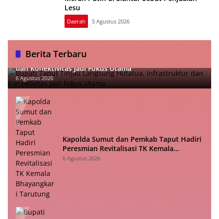
Lesu
Daerah
5 Agustus 2026
Berita Terbaru
Bupati Taput Tinjau Langsung Hutatua, Infrastruktur
dan Konektivitas Jadi Fokus Utama
6 Agustus 2026
Kapolda Sumut dan Pemkab Taput Hadiri
Peresmian Revitalisasi TK Kemala
Bhayangkari Tarutung
6 Agustus 2026