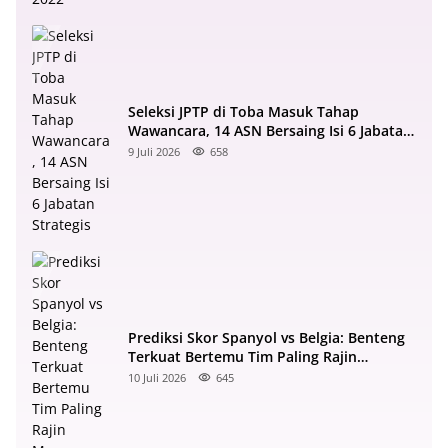
Seleksi JPTP di Toba Masuk Tahap
Wawancara, 14 ASN Bersaing Isi 6 Jabatan
Strategis
9 Juli 2026
658
Prediksi Skor Spanyol vs Belgia: Benteng
Terkuat Bertemu Tim Paling Rajin
Menyerang
10 Juli 2026
645