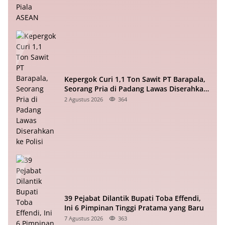
Kepergok Curi 1,1 Ton Sawit PT Barapala,
Seorang Pria di Padang Lawas Diserahkan
ke Polisi
2 Agustus 2026
364
39 Pejabat Dilantik Bupati Toba Effendi,
Ini 6 Pimpinan Tinggi Pratama yang Baru
7 Agustus 2026
363