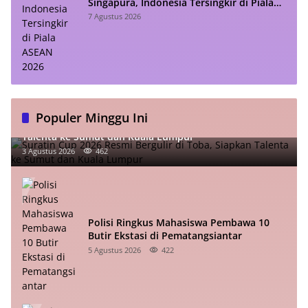
Singapura, Indonesia Tersingkir di Piala
ASEAN 2026
7 Agustus 2026
Populer Minggu Ini
Suratin Cup 2026 Resmi Bergulir di Toba, Siapkan
Talenta ke Sumut dan Kuala Lumpur
3 Agustus 2026
462
Polisi Ringkus Mahasiswa Pembawa 10
Butir Ekstasi di Pematangsiantar
5 Agustus 2026
422