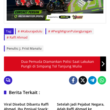
Tag:
#Kaburajadulu
#PergiMigranPulangJuragan
Raffi Ahmad
Penulis: J. Frist Manalu
Dua Pemuda Diamankan Polisi Saat Lakukan
Pungli di Simpang Tol Tanjung Mulia
Berita Terkait :
Entertainment
Entertainment
Viral Disebut Dibantu Raffi
Setelah Jadi Pejabat Negara,
Ahmad, Ibu Penjual Snack:
Adab Raffi Ahmad ke