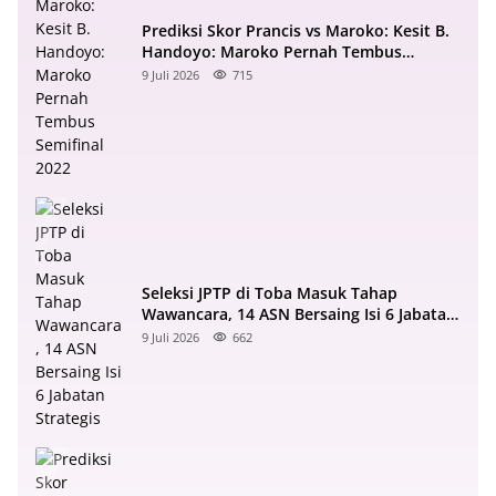
Prediksi Skor Prancis vs Maroko: Kesit B.
Handoyo: Maroko Pernah Tembus
Semifinal 2022
9 Juli 2026
715
Seleksi JPTP di Toba Masuk Tahap
Wawancara, 14 ASN Bersaing Isi 6 Jabatan
Strategis
9 Juli 2026
662