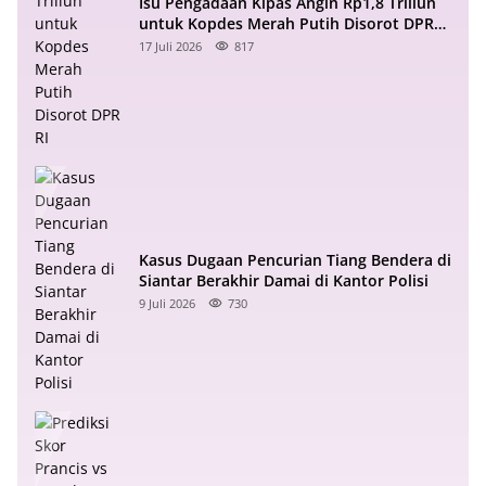
Isu Pengadaan Kipas Angin Rp1,8 Triliun
untuk Kopdes Merah Putih Disorot DPR
RI
17 Juli 2026
817
Kasus Dugaan Pencurian Tiang Bendera di
Siantar Berakhir Damai di Kantor Polisi
9 Juli 2026
730