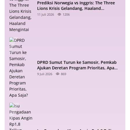
Prediksi Norwegia vs Inggris: The Three
Lions Krisis Gelandang, Haaland
Mengintai
11 Juli 2026
1206
DPRD Sumut Turun ke Samosir, Pemkab
Ajukan Deretan Program Prioritas, Apa
Saja?
9 Juli 2026
869