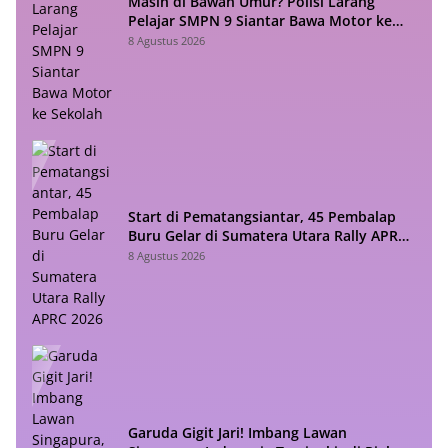
Masih di Bawah Umur? Polisi Larang
Pelajar SMPN 9 Siantar Bawa Motor ke
Sekolah
8 Agustus 2026
Start di Pematangsiantar, 45 Pembalap
Buru Gelar di Sumatera Utara Rally APRC
2026
8 Agustus 2026
Garuda Gigit Jari! Imbang Lawan