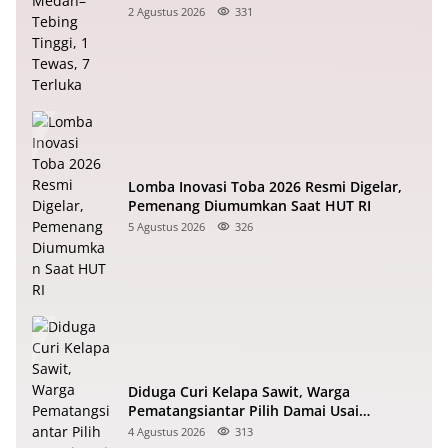
2 Agustus 2026
331
Lomba Inovasi Toba 2026 Resmi Digelar,
Pemenang Diumumkan Saat HUT RI
5 Agustus 2026
326
Diduga Curi Kelapa Sawit, Warga
Pematangsiantar Pilih Damai Usai
Dimediasi Polisi
4 Agustus 2026
313