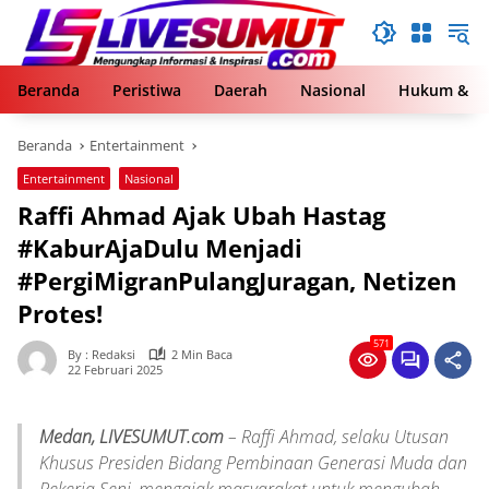
Langsung
ke
konten
Beranda
Peristiwa
Daerah
Nasional
Hukum & Kr
Beranda
Entertainment
Entertainment
Nasional
Raffi Ahmad Ajak Ubah Hastag
#KaburAjaDulu Menjadi
#PergiMigranPulangJuragan, Netizen
Protes!
571
By : Redaksi
2 Min Baca
22 Februari 2025
Medan, LIVESUMUT.com
– Raffi Ahmad, selaku Utusan
Khusus Presiden Bidang Pembinaan Generasi Muda dan