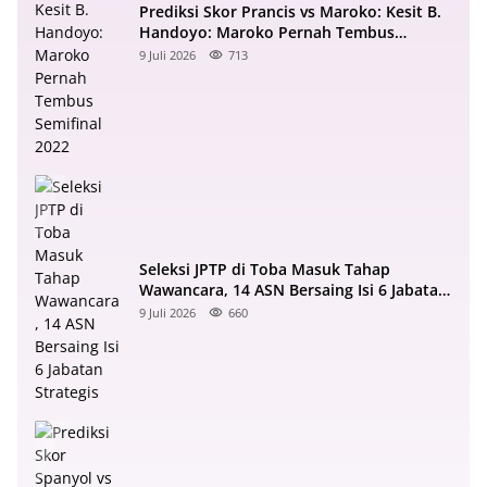
Prediksi Skor Prancis vs Maroko: Kesit B.
Handoyo: Maroko Pernah Tembus
Semifinal 2022
9 Juli 2026
713
Seleksi JPTP di Toba Masuk Tahap
Wawancara, 14 ASN Bersaing Isi 6 Jabatan
Strategis
9 Juli 2026
660