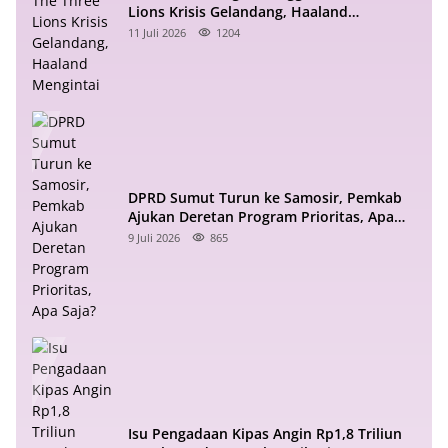
Lions Krisis Gelandang, Haaland
Mengintai
11 Juli 2026
1204
DPRD Sumut Turun ke Samosir, Pemkab
Ajukan Deretan Program Prioritas, Apa
Saja?
9 Juli 2026
865
Isu Pengadaan Kipas Angin Rp1,8 Triliun