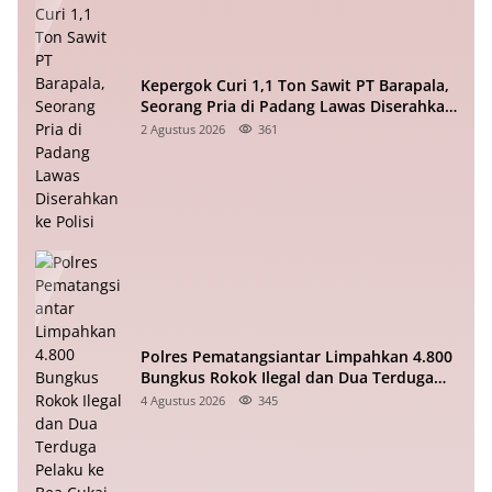
Kepergok Curi 1,1 Ton Sawit PT Barapala,
Seorang Pria di Padang Lawas Diserahkan
ke Polisi
2 Agustus 2026
361
Polres Pematangsiantar Limpahkan 4.800
Bungkus Rokok Ilegal dan Dua Terduga
Pelaku ke Bea Cukai
4 Agustus 2026
345