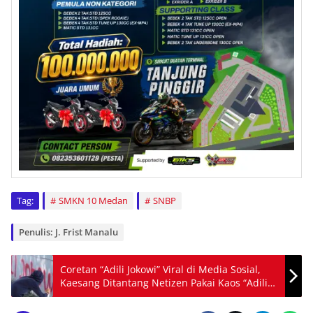
Tag:
SMKN 10 Medan
SNBP
Penulis: J. Frist Manalu
Coretan “Adili Jokowi” Viral di Media Sosial,
Kaesang Ditantang Netizen Pakai Kaos “Adili
Jokowi”