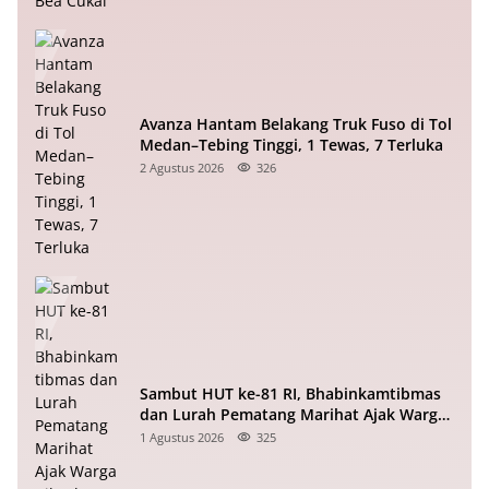
Avanza Hantam Belakang Truk Fuso di Tol
Medan–Tebing Tinggi, 1 Tewas, 7 Terluka
2 Agustus 2026
326
Sambut HUT ke-81 RI, Bhabinkamtibmas
dan Lurah Pematang Marihat Ajak Warga
Kibarkan Merah Putih
1 Agustus 2026
325