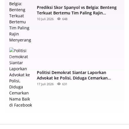
Prediksi Skor Spanyol vs Belgia: Benteng
Terkuat Bertemu Tim Paling Rajin
Menyerang
10 Juli 2026
648
Politisi Demokrat Siantar Laporkan
Advokat ke Polisi, Diduga Cemarkan
Nama Baik di Facebook
17 Juli 2026
631