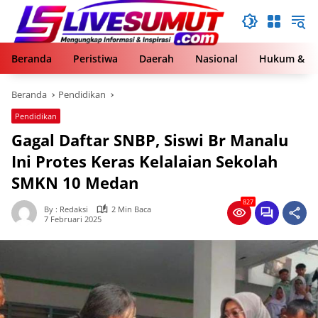
Langsung
ke
konten
Beranda
Peristiwa
Daerah
Nasional
Hukum & Kr
Beranda
Pendidikan
Pendidikan
Gagal Daftar SNBP, Siswi Br Manalu
Ini Protes Keras Kelalaian Sekolah
SMKN 10 Medan
827
By : Redaksi
2 Min Baca
7 Februari 2025