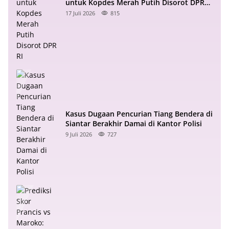
untuk Kopdes Merah Putih Disorot DPR
RI
17 Juli 2026
815
Kasus Dugaan Pencurian Tiang Bendera di
Siantar Berakhir Damai di Kantor Polisi
9 Juli 2026
727