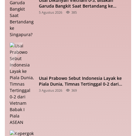
Usai Dikunyah Vietnam 0-3, Bisakah
Garuda Bangkit Saat Bertandang ke
Singapura?
5 Agustus 2026
385
Usai Prabowo Sebut Indonesia Layak ke
Piala Dunia, Timnas Tertinggal 0-2 dari
Vietnam Babak I Piala ASEAN
3 Agustus 2026
369