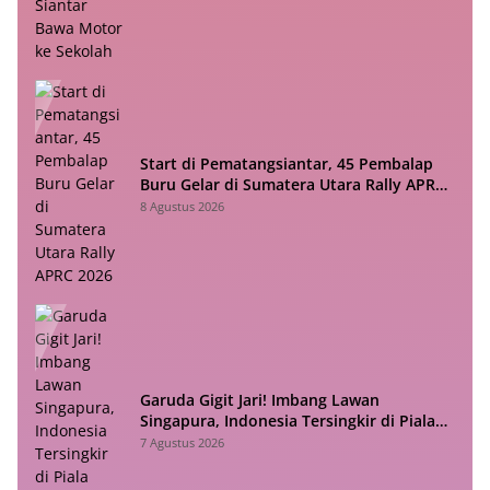
Start di Pematangsiantar, 45 Pembalap
Buru Gelar di Sumatera Utara Rally APRC
2026
8 Agustus 2026
Garuda Gigit Jari! Imbang Lawan
Singapura, Indonesia Tersingkir di Piala
ASEAN 2026
7 Agustus 2026