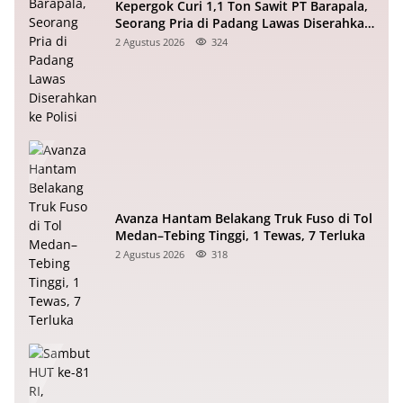
Kepergok Curi 1,1 Ton Sawit PT Barapala,
Seorang Pria di Padang Lawas Diserahkan
ke Polisi
2 Agustus 2026
324
Avanza Hantam Belakang Truk Fuso di Tol
Medan–Tebing Tinggi, 1 Tewas, 7 Terluka
2 Agustus 2026
318