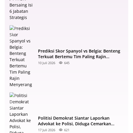
Prediksi Skor Spanyol vs Belgia: Benteng
Terkuat Bertemu Tim Paling Rajin
Menyerang
10 Juli 2026
645
Politisi Demokrat Siantar Laporkan
Advokat ke Polisi, Diduga Cemarkan
Nama Baik di Facebook
17 Juli 2026
621