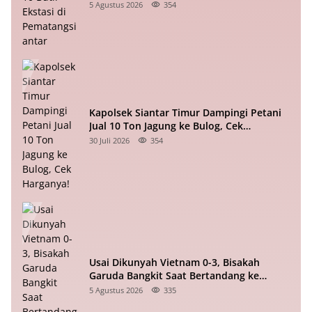
5 Agustus 2026
354
Kapolsek Siantar Timur Dampingi Petani
Jual 10 Ton Jagung ke Bulog, Cek
Harganya!
30 Juli 2026
354
Usai Dikunyah Vietnam 0-3, Bisakah
Garuda Bangkit Saat Bertandang ke
Singapura?
5 Agustus 2026
335