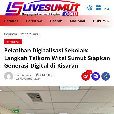
Langsung
ke
konten
Beranda
Peristiwa
Daerah
Nasional
Hukum & Kr
Beranda
Pendidikan
Pendidikan
Pelatihan Digitalisasi Sekolah:
Langkah Telkom Witel Sumut Siapkan
Generasi Digital di Kisaran
378
By : Redaksi
2 Min Baca
22 November 2024