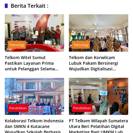
Berita Terkait :
Teknologi
Teknologi
Telkom Witel Sumut
Telkom dan Korwilcam
Pastikan Layanan Prima
Lubuk Pakam Bersinergi
untuk Pelanggan Selama
Wujudkan Digitalisasi
Libur Nataru
Sekolah dengan Indibiz
Pendidikan
Pendidikan
Kolaborasi Telkom Indonesia
PT Telkom Wilayah Sumatera
dan SMKN 4 Kutacane
Utara Beri Pelatihan Digital
Wujudkan Sekolah Berbasis
Marketing Bagi UMKM Lubuk