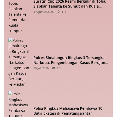
Suratin Cup 2026 Resmi Bergulir di Toba,
Siapkan Talenta ke Sumut dan Kuala
Lumpur
3 Agustus 2026
416
Polres Simalungun Ringkus 3 Tersangka
Narkoba, Pengembangan Kasus Berujung
ke Medan
30 Juli 2026
373
Polisi Ringkus Mahasiswa Pembawa 10
Butir Ekstasi di Pematangsiantar