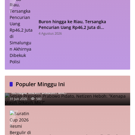
Buron hingga ke Riau, Tersangka
Pencurian Uang Rp46,2 Juta di
Simalungun Akhirnya Dibekuk Polisi
4 Agustus 2026
Populer Minggu Ini
Setiap Presiden Prabowo Pidato, Netizen Heboh:
“Kenapa Masih Dikasih Mic?”
31 Juli 2026
580