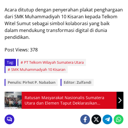
Acara ditutup dengan penyerahan plakat penghargaan
dari SMK Muhammadiyah 10 Kisaran kepada Telkom
Witel Sumut sebagai simbol kolaborasi yang baik
dalam mendukung transformasi digital di dunia
pendidikan.
Post Views:
378
Tag:
PT Telkom Wilayah Sumatera Utara
SMK Muhammadyah 10 Kisaran
Penulis: Pirhot P. Nababan
Editor: Zulfandi
Ratusan Masyarakat Nasionalis Sumatera
Utara dan Elemen Taput Deklarasikan
Dukungan untuk JTP-DENS