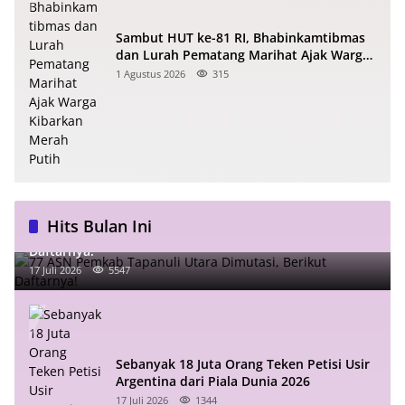
Sambut HUT ke-81 RI, Bhabinkamtibmas
dan Lurah Pematang Marihat Ajak Warga
Kibarkan Merah Putih
1 Agustus 2026
315
Hits Bulan Ini
77 ASN Pemkab Tapanuli Utara Dimutasi, Berikut
Daftarnya!
17 Juli 2026
5547
Sebanyak 18 Juta Orang Teken Petisi Usir
Argentina dari Piala Dunia 2026
17 Juli 2026
1344