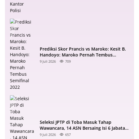
Prediksi Skor Prancis vs Maroko: Kesit B.
Handoyo: Maroko Pernah Tembus
Semifinal 2022
9 Juli 2026
709
Seleksi JPTP di Toba Masuk Tahap
Wawancara, 14 ASN Bersaing Isi 6 Jabatan
Strategis
9 Juli 2026
657