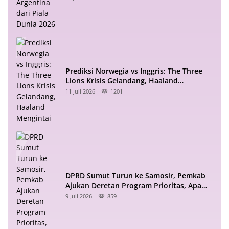
Prediksi Norwegia vs Inggris: The Three
Lions Krisis Gelandang, Haaland
Mengintai
11 Juli 2026
1201
DPRD Sumut Turun ke Samosir, Pemkab
Ajukan Deretan Program Prioritas, Apa
Saja?
9 Juli 2026
859