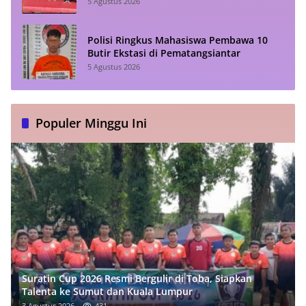
Komunikasi Konstruktif
5 Agustus 2026
Polisi Ringkus Mahasiswa Pembawa 10
Butir Ekstasi di Pematangsiantar
5 Agustus 2026
Populer Minggu Ini
Suratin Cup 2026 Resmi Bergulir di Toba, Siapkan
Talenta ke Sumut dan Kuala Lumpur
3 Agustus 2026
431