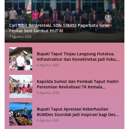
Cari Bibit Berprestasi, SDN 178492 Pagarbatu Gelar
Pentas Seni Sambut HUT RI
7 Agustus 2026
Bupati Taput Tinjau Langsung Hutatua,
Infrastruktur dan Konektivitas Jadi Fokus
Utama
6 Agustus 2026
Kapolda Sumut dan Pemkab Taput Hadiri
Peresmian Revitalisasi TK Kemala
Bhayangkari Tarutung
6 Agustus 2026
Bupati Taput Apresiasi Keberhasilan
BUMDes Sisordak Jadi Inspirasi bagi Desa
Lain
6 Agustus 2026