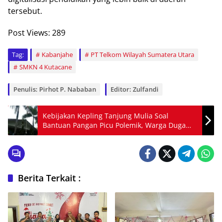
tersebut.
Post Views:
289
Tag:
Kabanjahe
PT Telkom Wilayah Sumatera Utara
SMKN 4 Kutacane
Penulis: Pirhot P. Nababan
Editor: Zulfandi
Kebijakan Kepling Tanjung Mulia Soal
Bantuan Pangan Picu Polemik, Warga Duga
Ada Sentimen dan Penimbunan
Berita Terkait :