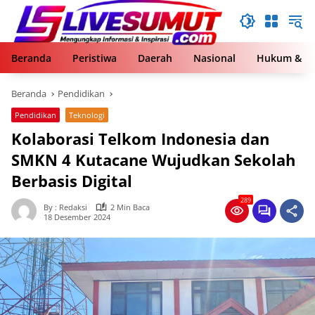
Langsung
ke
konten
Beranda
Peristiwa
Daerah
Nasional
Hukum & Kr
Beranda
Pendidikan
Pendidikan
Teknologi
Kolaborasi Telkom Indonesia dan
SMKN 4 Kutacane Wujudkan Sekolah
Berbasis Digital
289
By : Redaksi
2 Min Baca
18 Desember 2024