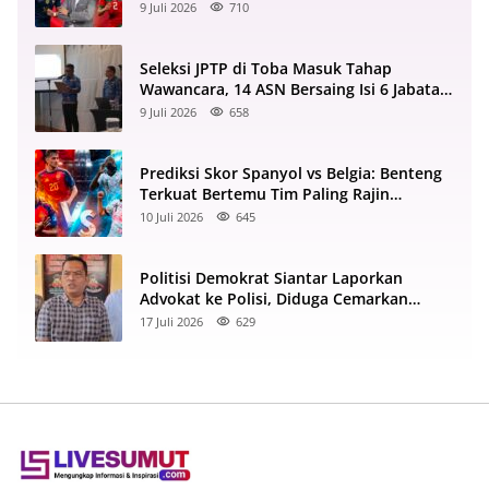
Semifinal 2022
9 Juli 2026
710
Seleksi JPTP di Toba Masuk Tahap
Wawancara, 14 ASN Bersaing Isi 6 Jabatan
Strategis
9 Juli 2026
658
Prediksi Skor Spanyol vs Belgia: Benteng
Terkuat Bertemu Tim Paling Rajin
Menyerang
10 Juli 2026
645
Politisi Demokrat Siantar Laporkan
Advokat ke Polisi, Diduga Cemarkan
Nama Baik di Facebook
17 Juli 2026
629