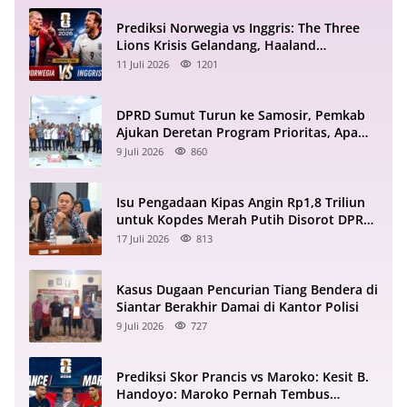
Prediksi Norwegia vs Inggris: The Three
Lions Krisis Gelandang, Haaland
Mengintai
11 Juli 2026
1201
DPRD Sumut Turun ke Samosir, Pemkab
Ajukan Deretan Program Prioritas, Apa
Saja?
9 Juli 2026
860
Isu Pengadaan Kipas Angin Rp1,8 Triliun
untuk Kopdes Merah Putih Disorot DPR
RI
17 Juli 2026
813
Kasus Dugaan Pencurian Tiang Bendera di
Siantar Berakhir Damai di Kantor Polisi
9 Juli 2026
727
Prediksi Skor Prancis vs Maroko: Kesit B.
Handoyo: Maroko Pernah Tembus