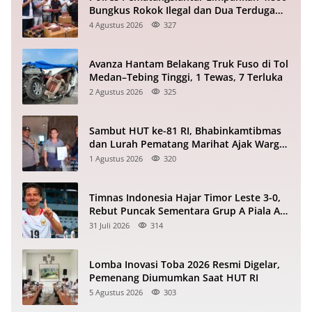
Bungkus Rokok Ilegal dan Dua Terduga
Pelaku ke Bea Cukai
4 Agustus 2026
327
Avanza Hantam Belakang Truk Fuso di Tol
Medan–Tebing Tinggi, 1 Tewas, 7 Terluka
2 Agustus 2026
325
Sambut HUT ke-81 RI, Bhabinkamtibmas
dan Lurah Pematang Marihat Ajak Warga
Kibarkan Merah Putih
1 Agustus 2026
320
Timnas Indonesia Hajar Timor Leste 3-0,
Rebut Puncak Sementara Grup A Piala AFF
2026
31 Juli 2026
314
Lomba Inovasi Toba 2026 Resmi Digelar,
Pemenang Diumumkan Saat HUT RI
5 Agustus 2026
303