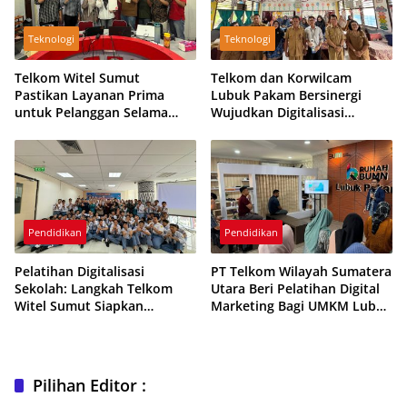
Teknologi
Teknologi
Telkom Witel Sumut
Telkom dan Korwilcam
Pastikan Layanan Prima
Lubuk Pakam Bersinergi
untuk Pelanggan Selama
Wujudkan Digitalisasi
Libur Nataru
Sekolah dengan Indibiz
Pendidikan
Pendidikan
Pelatihan Digitalisasi
PT Telkom Wilayah Sumatera
Sekolah: Langkah Telkom
Utara Beri Pelatihan Digital
Witel Sumut Siapkan
Marketing Bagi UMKM Lubuk
Generasi Digital di Kisaran
Pakam
Pilihan Editor :