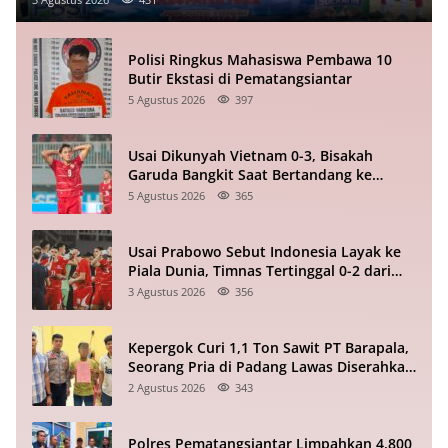
Polisi Ringkus Mahasiswa Pembawa 10
Butir Ekstasi di Pematangsiantar
5 Agustus 2026
397
Usai Dikunyah Vietnam 0-3, Bisakah
Garuda Bangkit Saat Bertandang ke
Singapura?
5 Agustus 2026
365
Usai Prabowo Sebut Indonesia Layak ke
Piala Dunia, Timnas Tertinggal 0-2 dari
Vietnam Babak I Piala ASEAN
3 Agustus 2026
356
Kepergok Curi 1,1 Ton Sawit PT Barapala,
Seorang Pria di Padang Lawas Diserahkan
ke Polisi
2 Agustus 2026
343
Polres Pematangsiantar Limpahkan 4.800