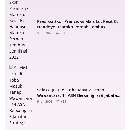
Prediksi Skor Prancis vs Maroko: Kesit B.
Handoyo: Maroko Pernah Tembus
Semifinal 2022
9 Juli 2026
710
Seleksi JPTP di Toba Masuk Tahap
Wawancara, 14 ASN Bersaing Isi 6 Jabatan
Strategis
9 Juli 2026
658