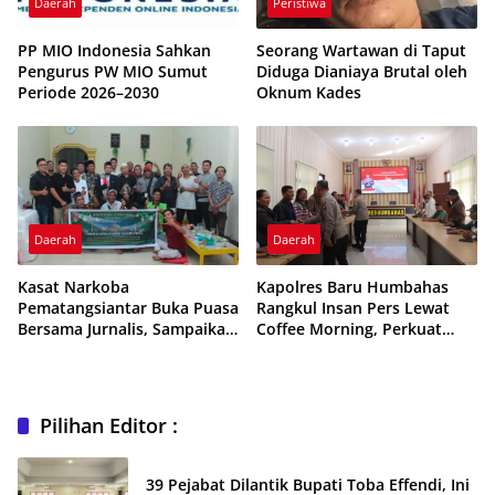
Daerah
Peristiwa
PP MIO Indonesia Sahkan
Seorang Wartawan di Taput
Pengurus PW MIO Sumut
Diduga Dianiaya Brutal oleh
Periode 2026–2030
Oknum Kades
Daerah
Daerah
Kasat Narkoba
Kapolres Baru Humbahas
Pematangsiantar Buka Puasa
Rangkul Insan Pers Lewat
Bersama Jurnalis, Sampaikan
Coffee Morning, Perkuat
Pesan Menyentuh
Sinergi Polri–Media
Pilihan Editor :
39 Pejabat Dilantik Bupati Toba Effendi, Ini