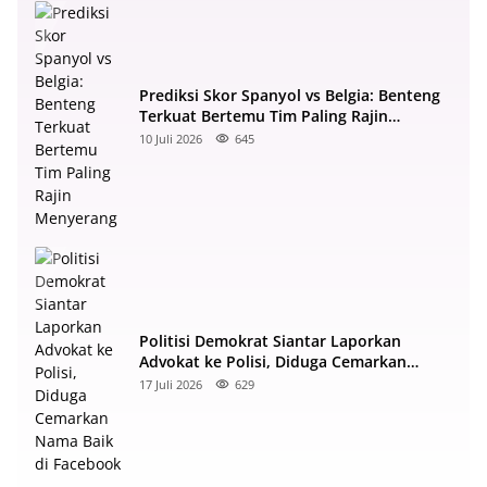
Prediksi Skor Spanyol vs Belgia: Benteng
Terkuat Bertemu Tim Paling Rajin
Menyerang
10 Juli 2026
645
Politisi Demokrat Siantar Laporkan
Advokat ke Polisi, Diduga Cemarkan
Nama Baik di Facebook
17 Juli 2026
629