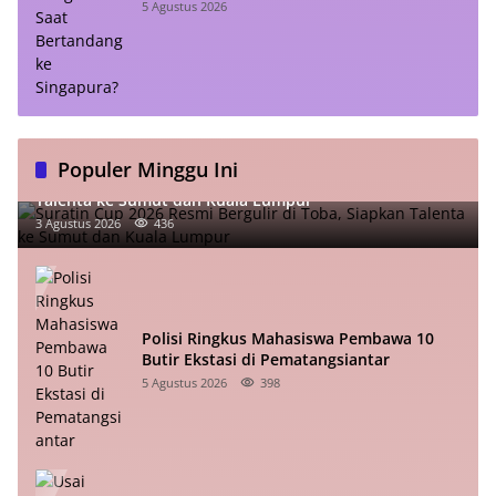
Singapura?
5 Agustus 2026
Populer Minggu Ini
Suratin Cup 2026 Resmi Bergulir di Toba, Siapkan
Talenta ke Sumut dan Kuala Lumpur
3 Agustus 2026
436
Polisi Ringkus Mahasiswa Pembawa 10
Butir Ekstasi di Pematangsiantar
5 Agustus 2026
398