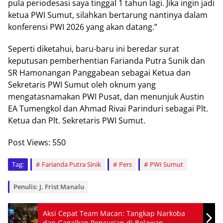
pula periodesasi saya tinggal 1 tahun lagi. Jika ingin jadi
ketua PWI Sumut, silahkan bertarung nantinya dalam
konferensi PWI 2026 yang akan datang.”
Seperti diketahui, baru-baru ini beredar surat
keputusan pemberhentian Farianda Putra Sunik dan
SR Hamonangan Panggabean sebagai Ketua dan
Sekretaris PWI Sumut oleh oknum yang
mengatasnamakan PWI Pusat, dan menunjuk Austin
EA Tumengkol dan Ahmad Rivai Parinduri sebagai Plt.
Ketua dan Plt. Sekretaris PWI Sumut.
Post Views:
550
Tag:
Farianda Putra Sinik
Pers
PWI Sumut
Penulis: J. Frist Manalu
Aksi Cepat Team Macan: Tangkap Narkoba
dan Gagalkan Pencurian di Belawan