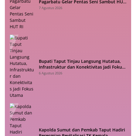
Pagarbatu Gelar Pentas Seni Sambut HUT
RI
7 Agustus 2026
Bupati Taput Tinjau Langsung Hutatua,
Infrastruktur dan Konektivitas Jadi Fokus
Utama
6 Agustus 2026
Kapolda Sumut dan Pemkab Taput Hadiri
Peresmian Revitalisasi TK Kemala