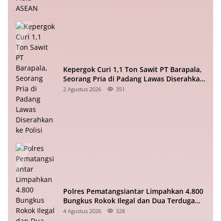
Kepergok Curi 1,1 Ton Sawit PT Barapala,
Seorang Pria di Padang Lawas Diserahkan
ke Polisi
2 Agustus 2026
351
Polres Pematangsiantar Limpahkan 4.800
Bungkus Rokok Ilegal dan Dua Terduga
Pelaku ke Bea Cukai
4 Agustus 2026
328