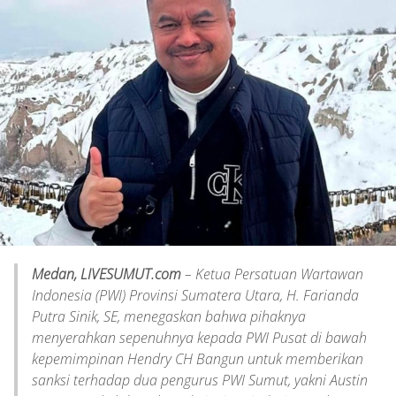
Medan, LIVESUMUT.com
– Ketua Persatuan Wartawan
Indonesia (PWI) Provinsi Sumatera Utara, H. Farianda
Putra Sinik, SE, menegaskan bahwa pihaknya
menyerahkan sepenuhnya kepada PWI Pusat di bawah
kepemimpinan Hendry CH Bangun untuk memberikan
sanksi terhadap dua pengurus PWI Sumut, yakni Austin