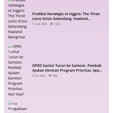
Prediksi Norwegia vs Inggris: The Three
Lions Krisis Gelandang, Haaland
Mengintai
11 Juli 2026
1201
DPRD Sumut Turun ke Samosir, Pemkab
Ajukan Deretan Program Prioritas, Apa
Saja?
9 Juli 2026
860