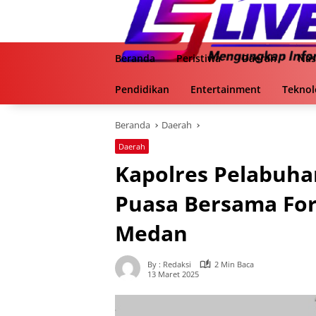
Langsung
ke
konten
Beranda
Peristiwa
Daerah
Nas
Pendidikan
Entertainment
Teknol
Beranda
Daerah
Daerah
Kapolres Pelabuha
Puasa Bersama Fo
Medan
By : Redaksi
2 Min Baca
13 Maret 2025