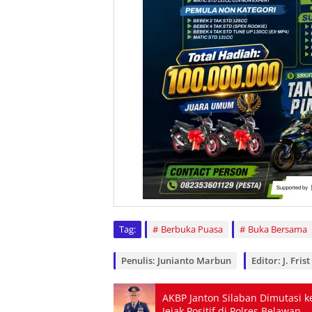
Tag:
Berbuka Puasa
Buka Bersama
Penulis: Junianto Marbun
Editor: J. Fri
AKBP Janton Silaban Dimutasi 
Jejak Positif di Polres Belawan