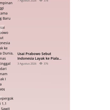
7 Agustus 2026
378
Usai Prabowo Sebut
Indonesia Layak ke Piala
Dunia, Timnas Tertinggal 0-2
3 Agustus 2026
376
dari Vietnam Babak I Piala
ASEAN