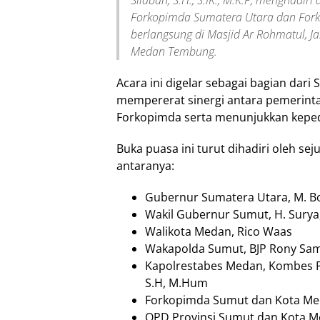
Forkopimda Sumatera Utara dan For
berlangsung di Masjid Ar Rohmatul, 
Medan Tembung.
Acara ini digelar sebagai bagian dar
mempererat sinergi antara pemerint
Forkopimda serta menunjukkan keped
Buka puasa ini turut dihadiri oleh sej
antaranya:
Gubernur Sumatera Utara, M. Bo
Wakil Gubernur Sumut, H. Surya
Walikota Medan, Rico Waas
Wakapolda Sumut, BJP Rony Sam
Kapolrestabes Medan, Kombes Pol
S.H, M.Hum
Forkopimda Sumut dan Kota M
OPD Provinsi Sumut dan Kota 