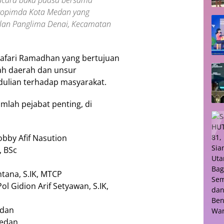
kopimda Kota Medan yang
Jalan Panglima Denai, Kecamatan
i Safari Ramadhan yang bertujuan
ah daerah dan unsur
ulian terhadap masyarakat.
umlah pejabat penting, di
bby Afif Nasution
, BSc
tana, S.IK, MTCP
 Gidion Arif Setyawan, S.IK,
edan
Medan