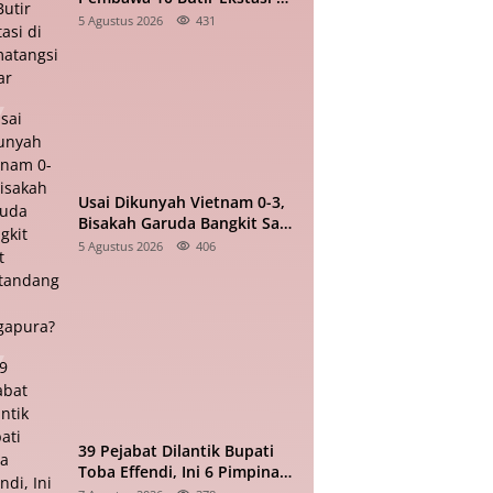
Pematangsiantar
5 Agustus 2026
431
Usai Dikunyah Vietnam 0-3,
Bisakah Garuda Bangkit Saat
Bertandang ke Singapura?
5 Agustus 2026
406
39 Pejabat Dilantik Bupati
Toba Effendi, Ini 6 Pimpinan
Tinggi Pratama yang Baru