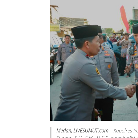
Medan, LIVESUMUT.com
– Kapolres P
Silaban, S.H., S.IK., M.K.P, menghadi