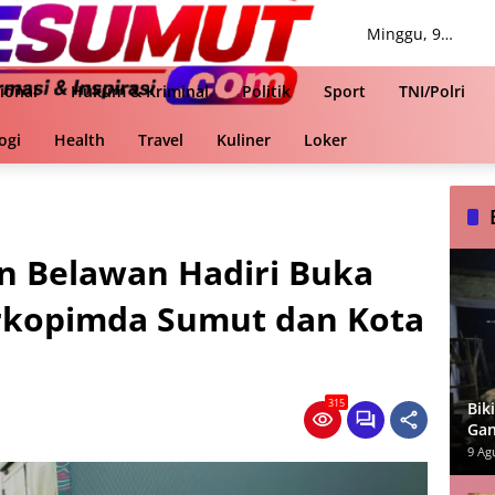
Minggu, 9
Agustus 2026
ional
Hukum & Kriminal
Politik
Sport
TNI/Polri
ogi
Health
Travel
Kuliner
Loker
n Belawan Hadiri Buka
rkopimda Sumut dan Kota
315
Bik
Gan
9 Ag