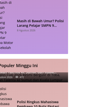
Masih di Bawah Umur? Polisi
Larang Pelajar SMPN 9
Siantar Bawa Motor ke
8 Agustus 2026
Sekolah
Populer Minggu Ini
atin Cup 2026 Resmi Bergulir di Toba,
pkan Talenta ke Sumut dan Kuala
mpur
ustus 2026
472
Polisi Ringkus Mahasiswa
Pembawa 10 Butir Ekstasi di