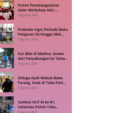
Polres Pematangsiantar
Gelar Workshop Anti-
Bullying untuk Mahasiswa
9 Agustus 2026
FKIP USI
Prabowo Ingin Perbaiki Buku
Pelajaran SD hingga SMA,
Negara Tetangga Jadi
8 Agustus 2026
Pembanding
Fun Bike di Madina, Gowes
dari Panyabungan ke Taman
Raja Batu
8 Agustus 2026
Diduga Ayah Mabuk Bawa
Parang, Anak di Toba Panik
dan Telepon Polisi 110
8 Agustus 2026
Sambut HUT RI ke-81,
Satlantas Polres Toba
Bagikan Sembako ke Warga
8 Agustus 2026