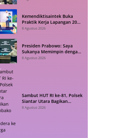
Kemendiktisaintek Buka
Praktik Kerja Lapangan 2026
Batch 3, Ada 9 Formasi, Cek
8 Agustus 2026
di Sini!
Presiden Prabowo: Saya
Sukanya Memimpin dengan
Fakta
8 Agustus 2026
Sambut HUT RI ke-81, Polsek
Siantar Utara Bagikan
Sembako dan Bendera ke
8 Agustus 2026
Warga