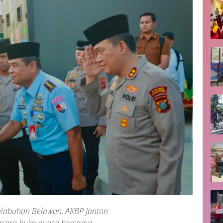
elabuhan Belawan, AKBP Janton
ri acara buka puasa bersama