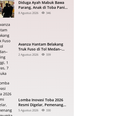
Diduga Ayah Mabuk Bawa
Parang, Anak di Toba Panik
dan Telepon Polisi 110
8 Agustus 2026
346
Avanza Hantam Belakang
Truk Fuso di Tol Medan–
Tebing Tinggi, 1 Tewas, 7
2 Agustus 2026
339
Terluka
Lomba Inovasi Toba 2026
Resmi Digelar, Pemenang
Diumumkan Saat HUT RI
5 Agustus 2026
330