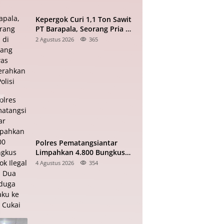
Kepergok Curi 1,1 Ton Sawit
PT Barapala, Seorang Pria di
Padang Lawas Diserahkan ke
2 Agustus 2026
365
Polisi
Polres Pematangsiantar
Limpahkan 4.800 Bungkus
Rokok Ilegal dan Dua
4 Agustus 2026
354
Terduga Pelaku ke Bea Cukai