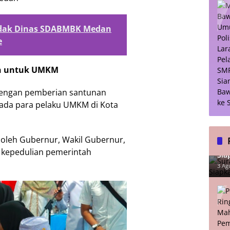
dak Dinas SDABMBK Medan
e
n untuk UMKM
 dengan pemberian santunan
pada para pelaku UMKM di Kota
s oleh Gubernur, Wakil Gubernur,
Sur
 kepedulian pemerintah
Sia
Lu
3 Ag