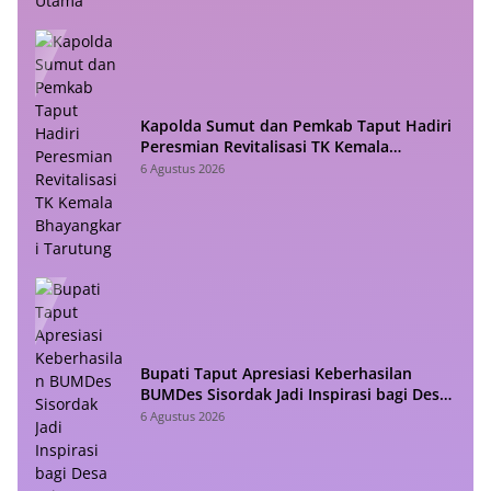
Kapolda Sumut dan Pemkab Taput Hadiri
Peresmian Revitalisasi TK Kemala
Bhayangkari Tarutung
6 Agustus 2026
Bupati Taput Apresiasi Keberhasilan
BUMDes Sisordak Jadi Inspirasi bagi Desa
Lain
6 Agustus 2026