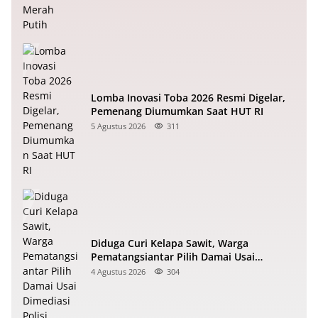
Lomba Inovasi Toba 2026 Resmi Digelar,
Pemenang Diumumkan Saat HUT RI
5 Agustus 2026
311
Diduga Curi Kelapa Sawit, Warga
Pematangsiantar Pilih Damai Usai
Dimediasi Polisi
4 Agustus 2026
304