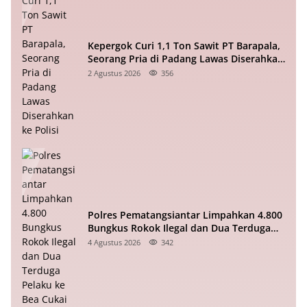
Kepergok Curi 1,1 Ton Sawit PT Barapala,
Seorang Pria di Padang Lawas Diserahkan
ke Polisi
2 Agustus 2026
356
Polres Pematangsiantar Limpahkan 4.800
Bungkus Rokok Ilegal dan Dua Terduga
Pelaku ke Bea Cukai
4 Agustus 2026
342