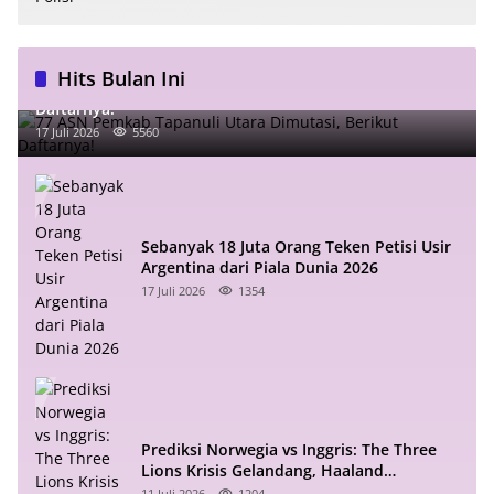
Hits Bulan Ini
77 ASN Pemkab Tapanuli Utara Dimutasi, Berikut
Daftarnya!
17 Juli 2026
5560
Sebanyak 18 Juta Orang Teken Petisi Usir
Argentina dari Piala Dunia 2026
17 Juli 2026
1354
Prediksi Norwegia vs Inggris: The Three
Lions Krisis Gelandang, Haaland
Mengintai
11 Juli 2026
1204