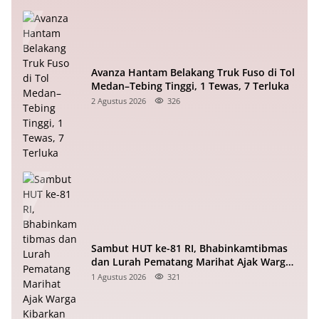
Avanza Hantam Belakang Truk Fuso di Tol
Medan–Tebing Tinggi, 1 Tewas, 7 Terluka
2 Agustus 2026
326
Sambut HUT ke-81 RI, Bhabinkamtibmas
dan Lurah Pematang Marihat Ajak Warga
Kibarkan Merah Putih
1 Agustus 2026
321