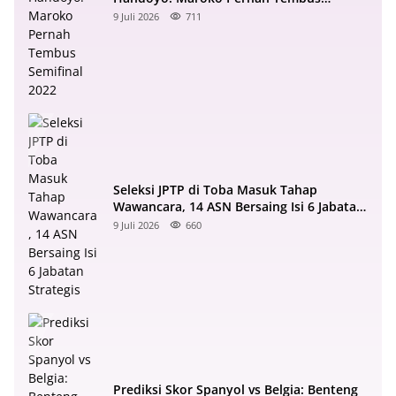
Semifinal 2022
9 Juli 2026
711
Seleksi JPTP di Toba Masuk Tahap
Wawancara, 14 ASN Bersaing Isi 6 Jabatan
Strategis
9 Juli 2026
660
Prediksi Skor Spanyol vs Belgia: Benteng