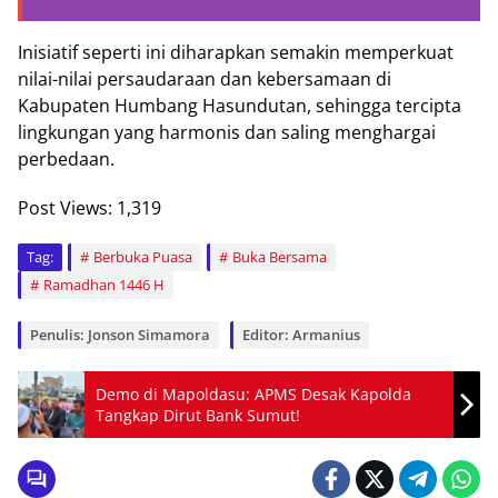
Inisiatif seperti ini diharapkan semakin memperkuat
nilai-nilai persaudaraan dan kebersamaan di
Kabupaten Humbang Hasundutan, sehingga tercipta
lingkungan yang harmonis dan saling menghargai
perbedaan.
Post Views:
1,319
Tag:
Berbuka Puasa
Buka Bersama
Ramadhan 1446 H
Penulis: Jonson Simamora
Editor: Armanius
Demo di Mapoldasu: APMS Desak Kapolda
Tangkap Dirut Bank Sumut!