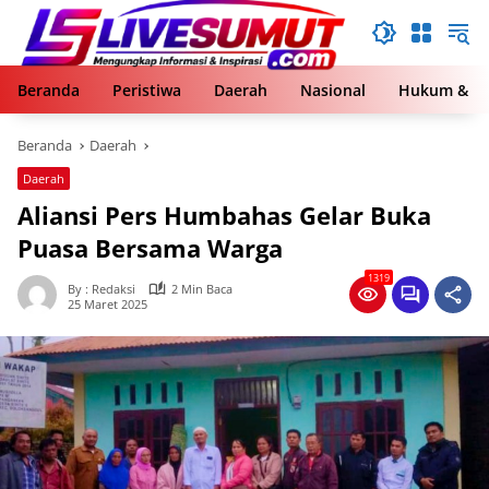
Langsung
ke
konten
Beranda
Peristiwa
Daerah
Nasional
Hukum & Kr
Beranda
Daerah
Daerah
Aliansi Pers Humbahas Gelar Buka
Puasa Bersama Warga
1319
By : Redaksi
2 Min Baca
25 Maret 2025