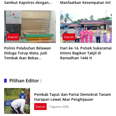
Sambut Kapolres dengan
Manfaatkan Kesempatan Ini!
Penuh Kehangatan
Daerah
Daerah
Polres Pelabuhan Belawan
Hari ke-14, Polsek Sukaramai
Diduga Tutup Mata, Judi
Intens Bagikan Takjil di
Tembak Ikan Bebas
Ramadhan 1446 H
Beroperasi di Bulan
Ramadhan
Pilihan Editor :
Pemkab Taput dan Partai Demokrat Tanam
Harapan Lewat Akar Penghijauan
Daerah
7 Agustus 2026