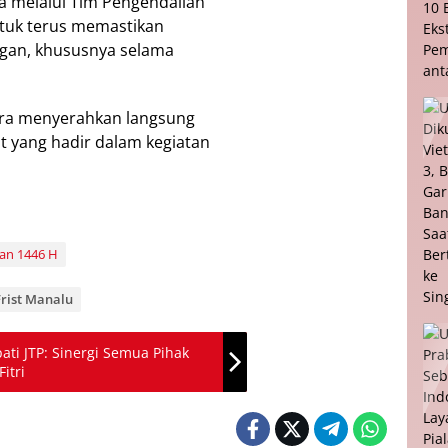
a melalui Tim Pengendalian
ntuk terus memastikan
ngan, khususnya selama
tara menyerahkan langsung
 yang hadir dalam kegiatan
n 1446 H
 Frist Manalu
pati JTP: Sinergi Semua Pihak
itri