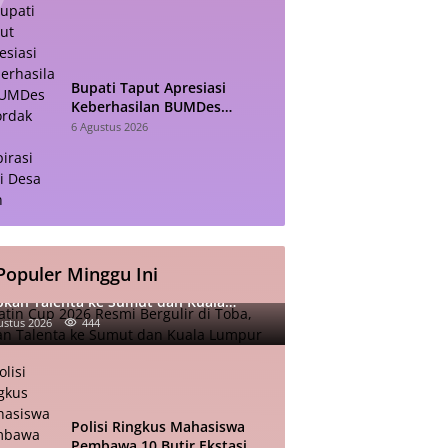
Bupati Taput Apresiasi
Keberhasilan BUMDes
Sisordak Jadi Inspirasi bagi
6 Agustus 2026
Desa Lain
Populer Minggu Ini
atin Cup 2026 Resmi Bergulir di Toba,
pkan Talenta ke Sumut dan Kuala
mpur
ustus 2026
444
Polisi Ringkus Mahasiswa
Pembawa 10 Butir Ekstasi di