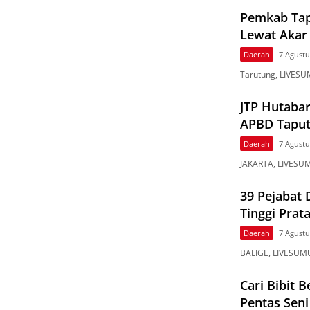
Pemkab Tap
Lewat Akar
Daerah
7 Agustu
Tarutung, LIVES
JTP Hutabar
APBD Taput
Daerah
7 Agustu
JAKARTA, LIVESUM
39 Pejabat 
Tinggi Pra
Daerah
7 Agustu
BALIGE, LIVESUMU
Cari Bibit 
Pentas Sen