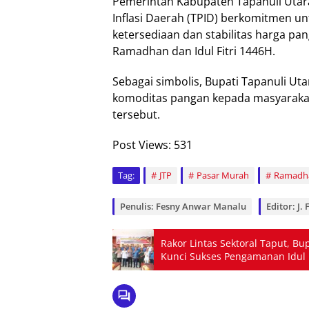
Pemerintah Kabupaten Tapanuli Utar
Inflasi Daerah (TPID) berkomitmen u
ketersediaan dan stabilitas harga pa
Ramadhan dan Idul Fitri 1446H.
Sebagai simbolis, Bupati Tapanuli U
komoditas pangan kepada masyarakat
tersebut.
Post Views:
531
Tag:
JTP
Pasar Murah
Ramadha
Penulis: Fesny Anwar Manalu
Editor: J.
Rakor Lintas Sektoral Taput, Bu
Kunci Sukses Pengamanan Idul F