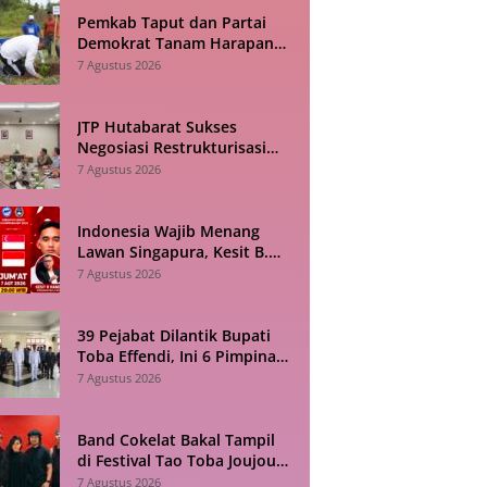
Pemkab Taput dan Partai
Demokrat Tanam Harapan
Lewat Akar Penghijauan
7 Agustus 2026
JTP Hutabarat Sukses
Negosiasi Restrukturisasi
PEN, APBD Taput Kian Lega
7 Agustus 2026
Indonesia Wajib Menang
Lawan Singapura, Kesit B.
Handoyo: Jangan Sampai
7 Agustus 2026
Tekanan Jadi Bumerang
39 Pejabat Dilantik Bupati
Toba Effendi, Ini 6 Pimpinan
Tinggi Pratama yang Baru
7 Agustus 2026
Band Cokelat Bakal Tampil
di Festival Tao Toba Joujou
2026 Samosir, Cek
7 Agustus 2026