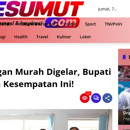
Jumat, 7
Agustus 2026
ional
Hukum & Kriminal
Politik
Sport
TNI/Polri
ogi
Health
Travel
Kuliner
Loker
gan Murah Digelar, Bupati
 Kesempatan Ini!
531
Gar
Sin
ASE
7 Ag