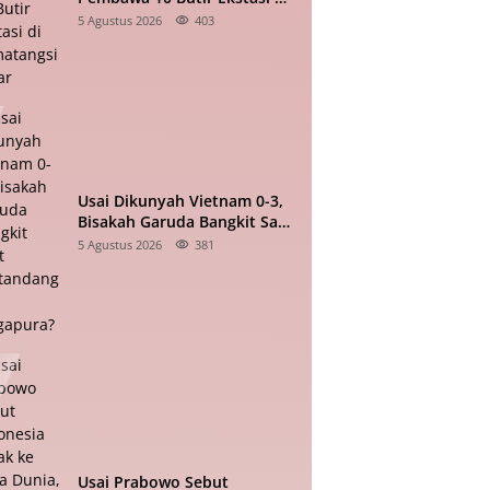
Pematangsiantar
5 Agustus 2026
403
Usai Dikunyah Vietnam 0-3,
Bisakah Garuda Bangkit Saat
Bertandang ke Singapura?
5 Agustus 2026
381
Usai Prabowo Sebut