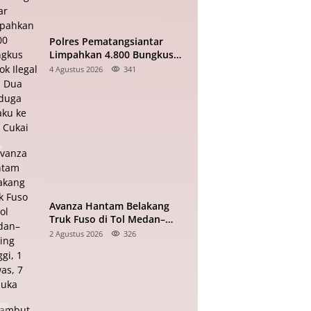
Polres Pematangsiantar
Limpahkan 4.800 Bungkus
Rokok Ilegal dan Dua
4 Agustus 2026
341
Terduga Pelaku ke Bea Cukai
Avanza Hantam Belakang
Truk Fuso di Tol Medan–
Tebing Tinggi, 1 Tewas, 7
2 Agustus 2026
326
Terluka