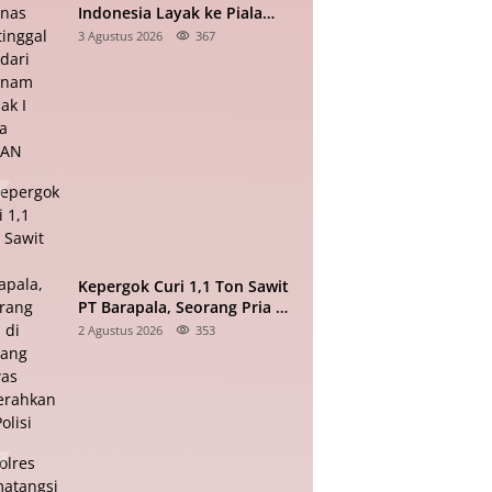
Indonesia Layak ke Piala
Dunia, Timnas Tertinggal 0-2
3 Agustus 2026
367
dari Vietnam Babak I Piala
ASEAN
Kepergok Curi 1,1 Ton Sawit
PT Barapala, Seorang Pria di
Padang Lawas Diserahkan ke
2 Agustus 2026
353
Polisi