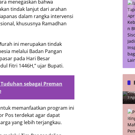
tara menegaskan bahwa
kan tindak lanjut dari arahan
Bapanas dalam rangka intervensi
asional, khususnya Ramadhan
Murah ini merupakan tindak
onesia melalui Badan Pangan
pasar pada Hari Besar
 Fitri 1446H,” ujar Bupati.
 Tuduhan sebagai Preman
Sur
e
Sia
Lu
3 Ag
untuk memanfaatkan program ini
r Pos terdekat agar dapat
rga yang lebih terjangkau.