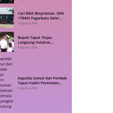
Jadwalnya!
Cari Bibit Berprestasi, SDN
178492 Pagarbatu Gelar
Pentas Seni Sambut HUT RI
7 Agustus 2026
Bupati Taput Tinjau
Langsung Hutatua,
Infrastruktur dan
6 Agustus 2026
Konektivitas Jadi Fokus
Utama
Kapolda Sumut dan Pemkab
Taput Hadiri Peresmian
Revitalisasi TK Kemala
6 Agustus 2026
Bhayangkari Tarutung