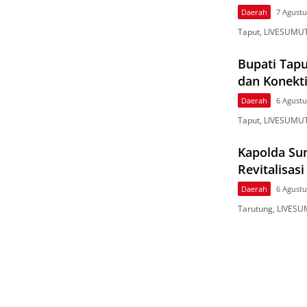
Daerah
7 Agustu
Taput, LIVESUMUT
Bupati Tapu
dan Konekti
Daerah
6 Agustu
Taput, LIVESUMUT
Kapolda Su
Revitalisas
Daerah
6 Agustu
Tarutung, LIVESU