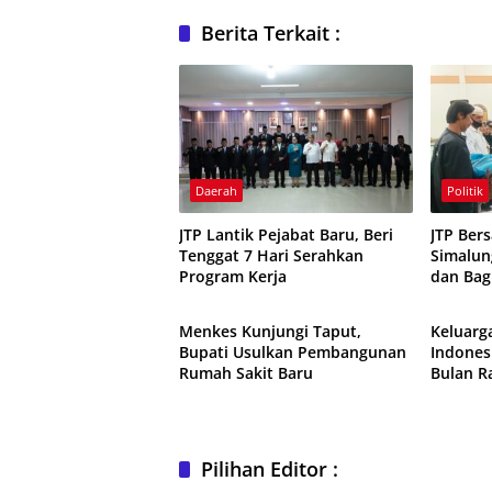
Berita Terkait :
Daerah
Politik
JTP Lantik Pejabat Baru, Beri
JTP Ber
Tenggat 7 Hari Serahkan
Simalun
Program Kerja
dan Bag
Daerah
Daerah
Warga
Menkes Kunjungi Taput,
Keluarg
Bupati Usulkan Pembangunan
Indones
Rumah Sakit Baru
Bulan 
Pilihan Editor :