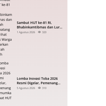
Sambut HUT ke-81 RI,
Bhabinkamtibmas dan Lurah
Pematang Marihat Ajak
1 Agustus 2026
320
Warga Kibarkan Merah Putih
Lomba Inovasi Toba 2026
Resmi Digelar, Pemenang
Diumumkan Saat HUT RI
5 Agustus 2026
310