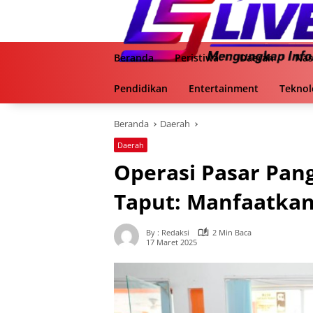
Langsung
ke
konten
Beranda
Peristiwa
Daerah
Nas
Pendidikan
Entertainment
Teknol
Beranda
Daerah
Daerah
Operasi Pasar Pan
Taput: Manfaatkan
By : Redaksi
2 Min Baca
17 Maret 2025