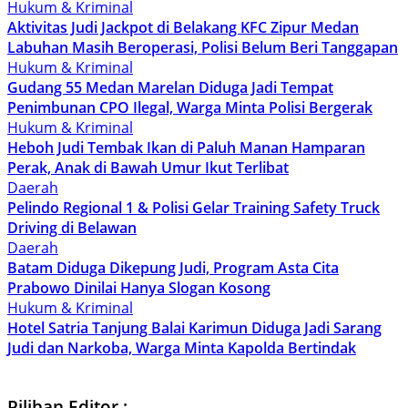
Hukum & Kriminal
Aktivitas Judi Jackpot di Belakang KFC Zipur Medan
Labuhan Masih Beroperasi, Polisi Belum Beri Tanggapan
Hukum & Kriminal
Gudang 55 Medan Marelan Diduga Jadi Tempat
Penimbunan CPO Ilegal, Warga Minta Polisi Bergerak
Hukum & Kriminal
Heboh Judi Tembak Ikan di Paluh Manan Hamparan
Perak, Anak di Bawah Umur Ikut Terlibat
Daerah
Pelindo Regional 1 & Polisi Gelar Training Safety Truck
Driving di Belawan
Daerah
Batam Diduga Dikepung Judi, Program Asta Cita
Prabowo Dinilai Hanya Slogan Kosong
Hukum & Kriminal
Hotel Satria Tanjung Balai Karimun Diduga Jadi Sarang
Judi dan Narkoba, Warga Minta Kapolda Bertindak
Pilihan Editor :