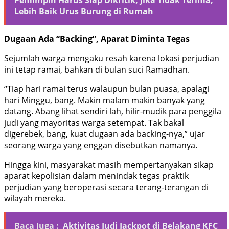
Pemimpin Harus Siap Dikritik, Jika Tidak Terima,
Lebih Baik Urus Burung di Rumah
Dugaan Ada “Backing”, Aparat Diminta Tegas
Sejumlah warga mengaku resah karena lokasi perjudian
ini tetap ramai, bahkan di bulan suci Ramadhan.
“Tiap hari ramai terus walaupun bulan puasa, apalagi
hari Minggu, bang. Makin malam makin banyak yang
datang. Abang lihat sendiri lah, hilir-mudik para penggila
judi yang mayoritas warga setempat. Tak bakal
digerebek, bang, kuat dugaan ada backing-nya,” ujar
seorang warga yang enggan disebutkan namanya.
Hingga kini, masyarakat masih mempertanyakan sikap
aparat kepolisian dalam menindak tegas praktik
perjudian yang beroperasi secara terang-terangan di
wilayah mereka.
Baca Juga :
Aktivitas Judi Jackpot di Belakang KFC