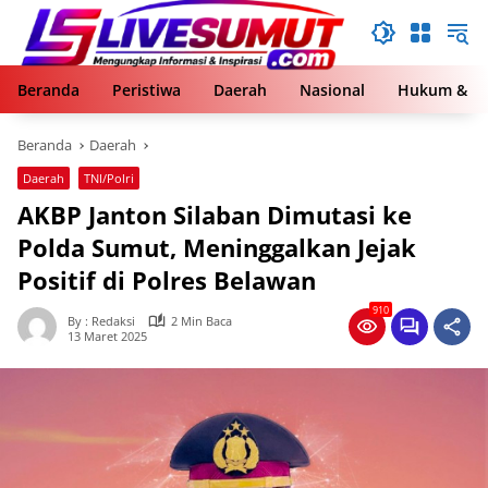
Langsung
ke
konten
Beranda
Peristiwa
Daerah
Nasional
Hukum & Kr
Beranda
Daerah
Daerah
TNI/Polri
AKBP Janton Silaban Dimutasi ke
Polda Sumut, Meninggalkan Jejak
Positif di Polres Belawan
910
By : Redaksi
2 Min Baca
13 Maret 2025