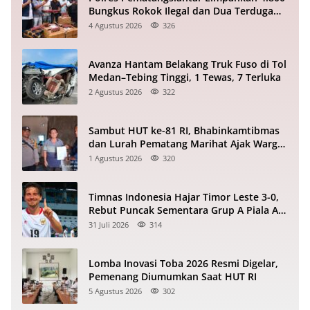
Bungkus Rokok Ilegal dan Dua Terduga
Pelaku ke Bea Cukai
4 Agustus 2026
326
Avanza Hantam Belakang Truk Fuso di Tol
Medan–Tebing Tinggi, 1 Tewas, 7 Terluka
2 Agustus 2026
322
Sambut HUT ke-81 RI, Bhabinkamtibmas
dan Lurah Pematang Marihat Ajak Warga
Kibarkan Merah Putih
1 Agustus 2026
320
Timnas Indonesia Hajar Timor Leste 3-0,
Rebut Puncak Sementara Grup A Piala AFF
2026
31 Juli 2026
314
Lomba Inovasi Toba 2026 Resmi Digelar,
Pemenang Diumumkan Saat HUT RI
5 Agustus 2026
302