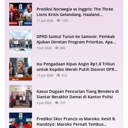
Prediksi Norwegia vs Inggris: The Three
Lions Krisis Gelandang, Haaland
Mengintai
11 Juli 2026
1201
DPRD Sumut Turun ke Samosir, Pemkab
Ajukan Deretan Program Prioritas, Apa
Saja?
9 Juli 2026
860
Isu Pengadaan Kipas Angin Rp1,8 Triliun
untuk Kopdes Merah Putih Disorot DPR
RI
17 Juli 2026
813
Kasus Dugaan Pencurian Tiang Bendera di
Siantar Berakhir Damai di Kantor Polisi
9 Juli 2026
727
Prediksi Skor Prancis vs Maroko: Kesit B.
Handoyo: Maroko Pernah Tembus