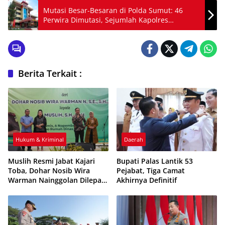
Mutasi Besar-Besaran di Polda Sumut: 46
Perwira Dimutasi, Sejumlah Kapolres
Berganti!
Berita Terkait :
Hukum & Kriminal
Daerah
Muslih Resmi Jabat Kajari
Bupati Palas Lantik 53
Toba, Dohar Nosib Wira
Pejabat, Tiga Camat
Warman Nainggolan Dilepas
Akhirnya Definitif
dengan Haru