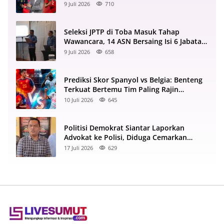
Semifinal 2022
9 Juli 2026
710
Seleksi JPTP di Toba Masuk Tahap
Wawancara, 14 ASN Bersaing Isi 6 Jabatan
Strategis
9 Juli 2026
658
Prediksi Skor Spanyol vs Belgia: Benteng
Terkuat Bertemu Tim Paling Rajin
Menyerang
10 Juli 2026
645
Politisi Demokrat Siantar Laporkan
Advokat ke Polisi, Diduga Cemarkan
Nama Baik di Facebook
17 Juli 2026
629