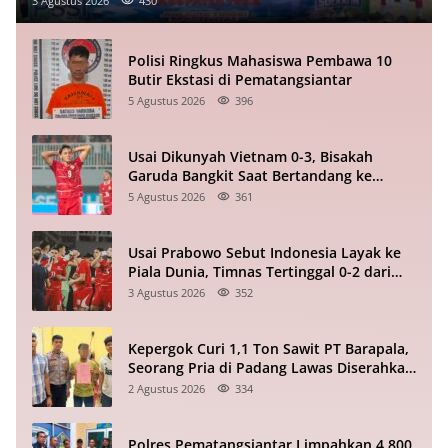
3 Agustus 2026
430
Polisi Ringkus Mahasiswa Pembawa 10
Butir Ekstasi di Pematangsiantar
5 Agustus 2026
396
Usai Dikunyah Vietnam 0-3, Bisakah
Garuda Bangkit Saat Bertandang ke
Singapura?
5 Agustus 2026
361
Usai Prabowo Sebut Indonesia Layak ke
Piala Dunia, Timnas Tertinggal 0-2 dari
Vietnam Babak I Piala ASEAN
3 Agustus 2026
352
Kepergok Curi 1,1 Ton Sawit PT Barapala,
Seorang Pria di Padang Lawas Diserahkan
ke Polisi
2 Agustus 2026
334
Polres Pematangsiantar Limpahkan 4.800