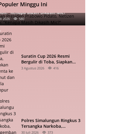
Populer Minggu Ini
iap Presiden Prabowo Pidato, Netizen
oh: “Kenapa Masih Dikasih Mic?”
li 2026
580
Suratin Cup 2026 Resmi
Bergulir di Toba, Siapkan
Talenta ke Sumut dan Kuala
3 Agustus 2026
416
Lumpur
Polres Simalungun Ringkus 3
Tersangka Narkoba,
Pengembangan Kasus
30 Juli 2026
373