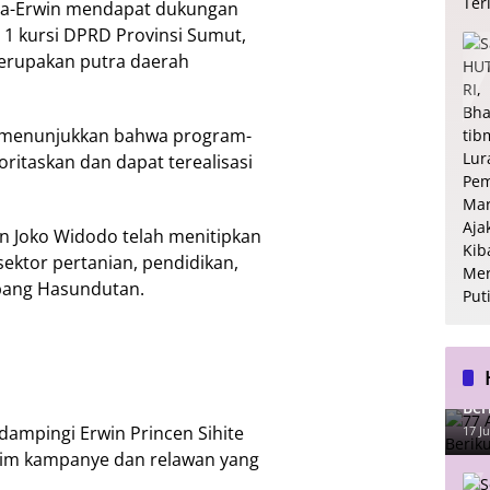
ma-Erwin mendapat dukungan
1 kursi DPRD Provinsi Sumut,
merupakan putra daerah
t menunjukkan bahwa program-
ritaskan dan dapat terealisasi
n Joko Widodo telah menitipkan
ektor pertanian, pendidikan,
bang Hasundutan.
77 
Ber
dampingi Erwin Princen Sihite
17 Ju
tim kampanye dan relawan yang