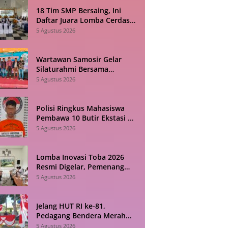
18 Tim SMP Bersaing, Ini
Daftar Juara Lomba Cerdas
Cermat HAN 2026 di Toba
5 Agustus 2026
Wartawan Samosir Gelar
Silaturahmi Bersama
Diskominfo, Sepakat Bangun
5 Agustus 2026
Komunikasi Konstruktif
Polisi Ringkus Mahasiswa
Pembawa 10 Butir Ekstasi di
Pematangsiantar
5 Agustus 2026
Lomba Inovasi Toba 2026
Resmi Digelar, Pemenang
Diumumkan Saat HUT RI
5 Agustus 2026
Jelang HUT RI ke-81,
Pedagang Bendera Merah
Putih di Siantar Sebut
5 Agustus 2026