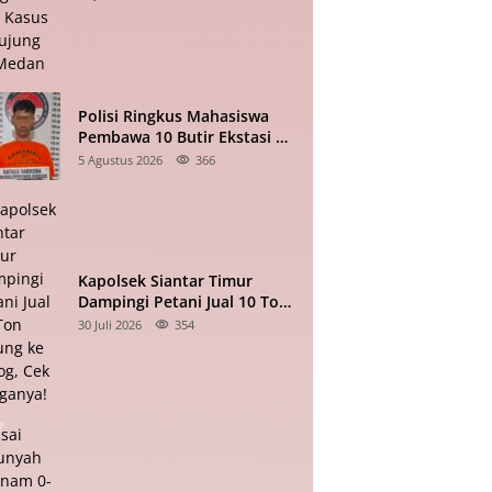
Berujung ke Medan
Polisi Ringkus Mahasiswa
Pembawa 10 Butir Ekstasi di
Pematangsiantar
5 Agustus 2026
366
Kapolsek Siantar Timur
Dampingi Petani Jual 10 Ton
Jagung ke Bulog, Cek
30 Juli 2026
354
Harganya!