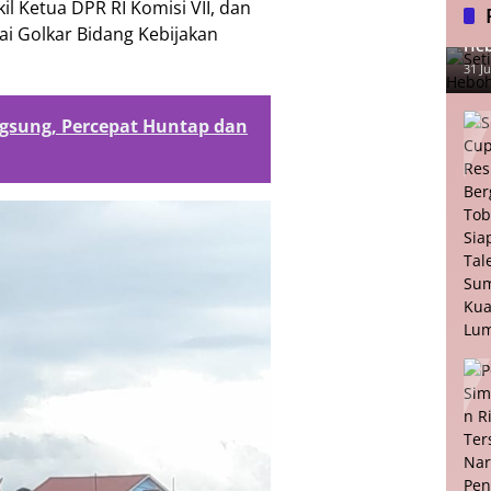
l Ketua DPR RI Komisi VII, dan
Set
i Golkar Bidang Kebijakan
Heb
31 Ju
ngsung, Percepat Huntap dan