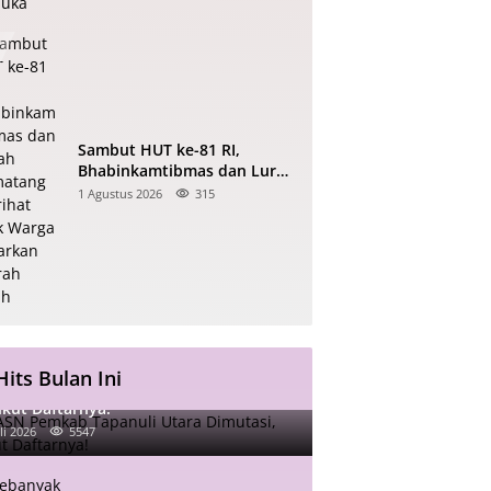
Sambut HUT ke-81 RI,
Bhabinkamtibmas dan Lurah
Pematang Marihat Ajak
1 Agustus 2026
315
Warga Kibarkan Merah Putih
Hits Bulan Ini
ASN Pemkab Tapanuli Utara Dimutasi,
ikut Daftarnya!
li 2026
5547