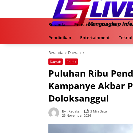
Langsung
ke
konten
Beranda
Peristiwa
Daerah
Nas
Pendidikan
Entertainment
Teknol
Beranda
Daerah
Daerah
Politik
Puluhan Ribu Pen
Kampanye Akbar P
Doloksanggul
By : Redaksi
3 Min Baca
23 November 2024