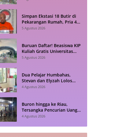
Penjualan Lesu
Simpan Ekstasi 18 Butir di
Pekarangan Rumah, Pria 43
Tahun Diamankan Polisi di
5 Agustus 2026
Siantar
Buruan Daftar! Beasiswa KIP
Kuliah Gratis Universitas
Pertamina 2026 Masih
5 Agustus 2026
Dibuka
Dua Pelajar Humbahas,
Stevan dan Elyzah Lolos
Paskibraka Sumut 2026
4 Agustus 2026
Buron hingga ke Riau,
Tersangka Pencurian Uang
Rp46,2 Juta di Simalungun
4 Agustus 2026
Akhirnya Dibekuk Polisi