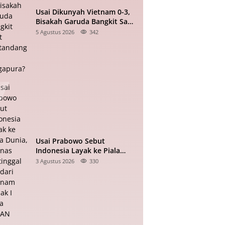
Usai Dikunyah Vietnam 0-3,
Bisakah Garuda Bangkit Saat
Bertandang ke Singapura?
5 Agustus 2026
342
Usai Prabowo Sebut
Indonesia Layak ke Piala
Dunia, Timnas Tertinggal 0-2
3 Agustus 2026
330
dari Vietnam Babak I Piala
ASEAN