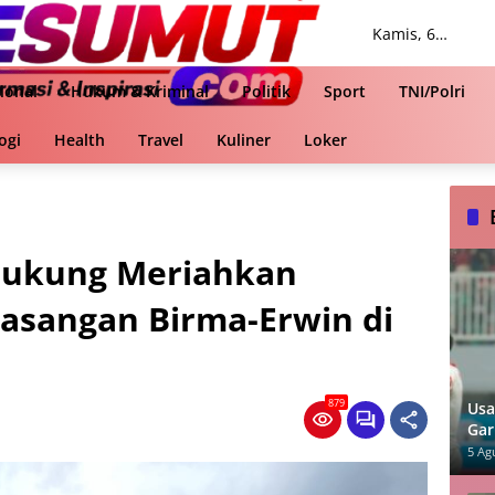
Kamis, 6
Agustus 2026
ional
Hukum & Kriminal
Politik
Sport
TNI/Polri
ogi
Health
Travel
Kuliner
Loker
dukung Meriahkan
asangan Birma-Erwin di
879
Usa
Gar
Sin
5 Ag