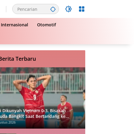
Internasional
Otomotif
Berita Terbaru
i Dikunyah Vietnam 0-3, Bisakah
uda Bangkit Saat Bertandang ke
gapura?
ustus 2026