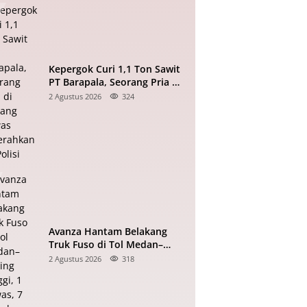
Kepergok Curi 1,1 Ton Sawit
PT Barapala, Seorang Pria di
Padang Lawas Diserahkan ke
2 Agustus 2026
324
Polisi
Avanza Hantam Belakang
Truk Fuso di Tol Medan–
Tebing Tinggi, 1 Tewas, 7
2 Agustus 2026
318
Terluka