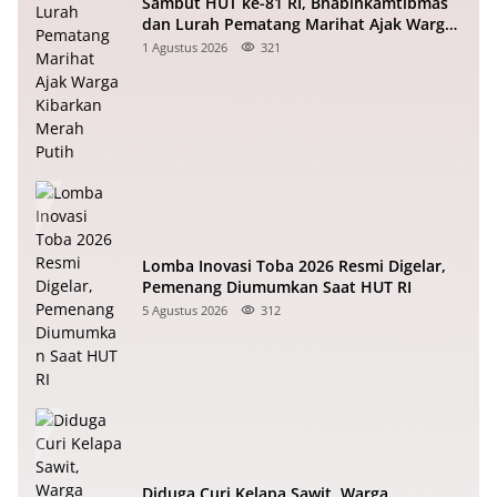
Sambut HUT ke-81 RI, Bhabinkamtibmas
dan Lurah Pematang Marihat Ajak Warga
Kibarkan Merah Putih
1 Agustus 2026
321
Lomba Inovasi Toba 2026 Resmi Digelar,
Pemenang Diumumkan Saat HUT RI
5 Agustus 2026
312
Diduga Curi Kelapa Sawit, Warga