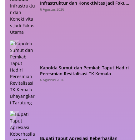
Infrastruktur dan Konektivitas Jadi Fokus
Utama
6 Agustus 2026
Kapolda Sumut dan Pemkab Taput Hadiri
Peresmian Revitalisasi TK Kemala
Bhayangkari Tarutung
6 Agustus 2026
Bupati Taput Apresiasi Keberhasilan