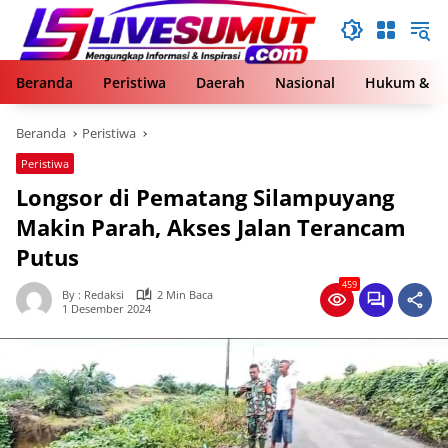
Langsung
ke
konten
Beranda
Peristiwa
Daerah
Nasional
Hukum & Kr
Beranda
Peristiwa
Peristiwa
Longsor di Pematang Silampuyang
Makin Parah, Akses Jalan Terancam
Putus
459
By : Redaksi
2 Min Baca
1 Desember 2024