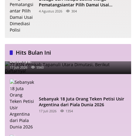
Pematangsiantar Pilih Damai Usai
Dimediasi Polisi
4 Agustus 2026
304
Hits Bulan Ini
77 ASN Pemkab Tapanuli Utara Dimutasi, Berikut
Daftarnya!
17 Juli 2026
5560
Sebanyak 18 Juta Orang Teken Petisi Usir
Argentina dari Piala Dunia 2026
17 Juli 2026
1354