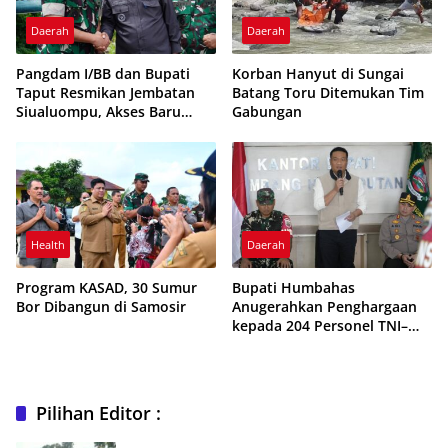
Daerah
Daerah
Pangdam I/BB dan Bupati
Korban Hanyut di Sungai
Taput Resmikan Jembatan
Batang Toru Ditemukan Tim
Siualuompu, Akses Baru
Gabungan
Penggerak Ekonomi Warga
Health
Daerah
Program KASAD, 30 Sumur
Bupati Humbahas
Bor Dibangun di Samosir
Anugerahkan Penghargaan
kepada 204 Personel TNI–
Polri Garda Terdepan
Penanganan Bencana Alam
Pilihan Editor :