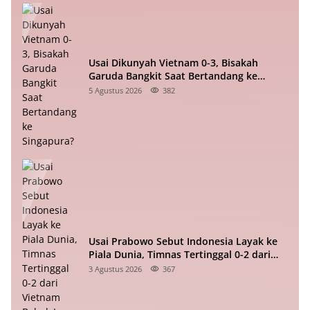
Usai Dikunyah Vietnam 0-3, Bisakah
Garuda Bangkit Saat Bertandang ke
Singapura?
5 Agustus 2026
382
Usai Prabowo Sebut Indonesia Layak ke
Piala Dunia, Timnas Tertinggal 0-2 dari
Vietnam Babak I Piala ASEAN
3 Agustus 2026
367