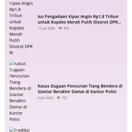
Isu Pengadaan Kipas Angin Rp1,8 Triliun
untuk Kopdes Merah Putih Disorot DPR
RI
17 Juli 2026
814
Kasus Dugaan Pencurian Tiang Bendera di
Siantar Berakhir Damai di Kantor Polisi
9 Juli 2026
727