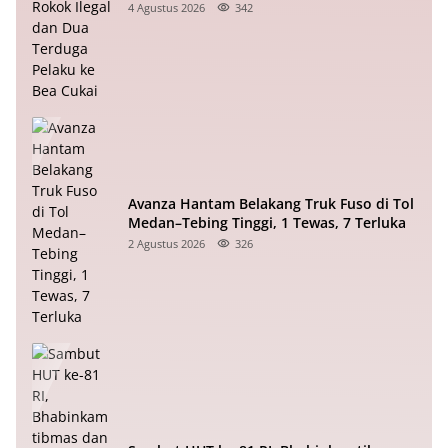
Pelaku ke Bea Cukai
4 Agustus 2026
342
Avanza Hantam Belakang Truk Fuso di Tol
Medan–Tebing Tinggi, 1 Tewas, 7 Terluka
2 Agustus 2026
326