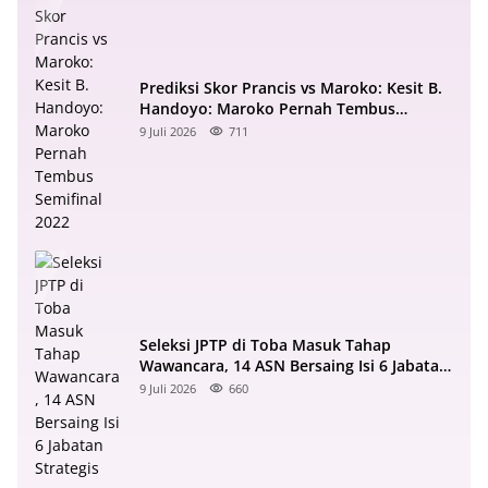
Prediksi Skor Prancis vs Maroko: Kesit B.
Handoyo: Maroko Pernah Tembus
Semifinal 2022
9 Juli 2026
711
Seleksi JPTP di Toba Masuk Tahap
Wawancara, 14 ASN Bersaing Isi 6 Jabatan
Strategis
9 Juli 2026
660