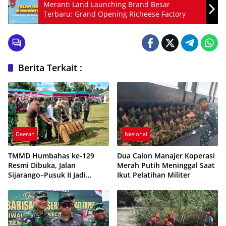
Meranti Land Launching Brand Besar
Terbaru: Grand Opening Richeese Factory
Berita Terkait :
Daerah
Nasional
TMMD Humbahas ke-129
Dua Calon Manajer Koperasi
Resmi Dibuka, Jalan
Merah Putih Meninggal Saat
Sijarango–Pusuk II Jadi
Ikut Pelatihan Militer
Prioritas