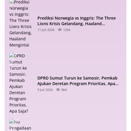
Prediksi Norwegia vs Inggris: The Three
Lions Krisis Gelandang, Haaland
Mengintai
11 Juli 2026
1204
DPRD Sumut Turun ke Samosir, Pemkab
Ajukan Deretan Program Prioritas, Apa
Saja?
9 Juli 2026
864