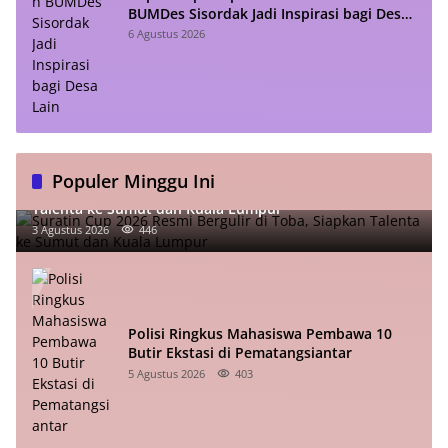
BUMDes Sisordak Jadi Inspirasi bagi Desa
Lain
6 Agustus 2026
Populer Minggu Ini
Suratin Cup 2026 Resmi Bergulir di Toba, Siapkan
Talenta ke Sumut dan Kuala Lumpur
3 Agustus 2026
446
Polisi Ringkus Mahasiswa Pembawa 10
Butir Ekstasi di Pematangsiantar
5 Agustus 2026
403