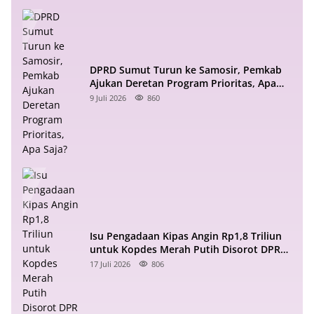
DPRD Sumut Turun ke Samosir, Pemkab
Ajukan Deretan Program Prioritas, Apa
Saja?
9 Juli 2026
860
Isu Pengadaan Kipas Angin Rp1,8 Triliun
untuk Kopdes Merah Putih Disorot DPR
RI
17 Juli 2026
806