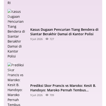
Kasus Dugaan Pencurian Tiang Bendera di
Siantar Berakhir Damai di Kantor Polisi
9 Juli 2026
727
Prediksi Skor Prancis vs Maroko: Kesit B.
Handoyo: Maroko Pernah Tembus
Semifinal 2022
9 Juli 2026
709