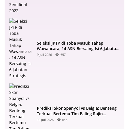
Seleksi JPTP di Toba Masuk Tahap
Wawancara, 14 ASN Bersaing Isi 6 Jabatan
Strategis
9 Juli 2026
657
Prediksi Skor Spanyol vs Belgia: Benteng
Terkuat Bertemu Tim Paling Rajin
Menyerang
10 Juli 2026
645