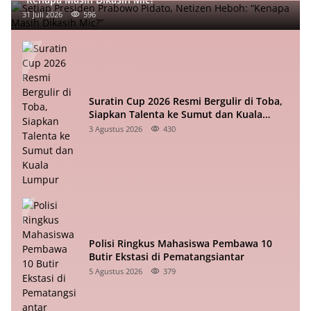
31 Juli 2026
596
Suratin Cup 2026 Resmi Bergulir di Toba,
Siapkan Talenta ke Sumut dan Kuala
Lumpur
3 Agustus 2026
430
Polisi Ringkus Mahasiswa Pembawa 10
Butir Ekstasi di Pematangsiantar
5 Agustus 2026
379