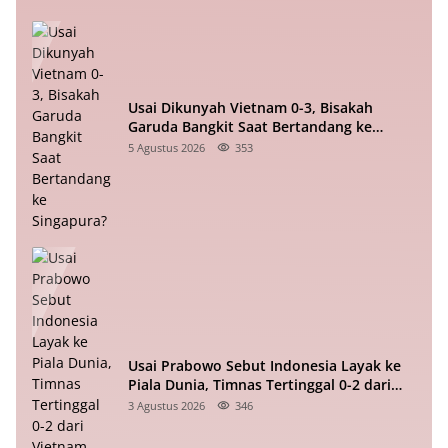
Usai Dikunyah Vietnam 0-3, Bisakah
Garuda Bangkit Saat Bertandang ke
Singapura?
5 Agustus 2026
353
Usai Prabowo Sebut Indonesia Layak ke
Piala Dunia, Timnas Tertinggal 0-2 dari
Vietnam Babak I Piala ASEAN
3 Agustus 2026
346