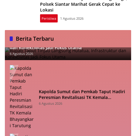
Polsek Siantar Marihat Gerak Cepat ke
Lokasi
Peristiwa
1 Agustus 2026
Berita Terbaru
Bupati Taput Tinjau Langsung Hutatua, Infrastruktur
dan Konektivitas Jadi Fokus Utama
6 Agustus 2026
Kapolda Sumut dan Pemkab Taput Hadiri
Peresmian Revitalisasi TK Kemala
Bhayangkari Tarutung
6 Agustus 2026