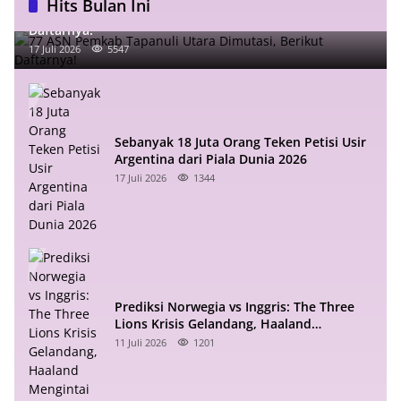
Hits Bulan Ini
77 ASN Pemkab Tapanuli Utara Dimutasi, Berikut
Daftarnya!
17 Juli 2026
5547
Sebanyak 18 Juta Orang Teken Petisi Usir
Argentina dari Piala Dunia 2026
17 Juli 2026
1344
Prediksi Norwegia vs Inggris: The Three
Lions Krisis Gelandang, Haaland
Mengintai
11 Juli 2026
1201