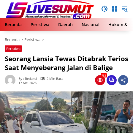
Langsung
ke
konten
Beranda
Peristiwa
Daerah
Nasional
Hukum & Kr
Beranda
Peristiwa
Peristiwa
Seorang Lansia Tewas Ditabrak Terios
Saat Menyeberang Jalan di Balige
782
By : Redaksi
2 Min Baca
17 Mei 2026