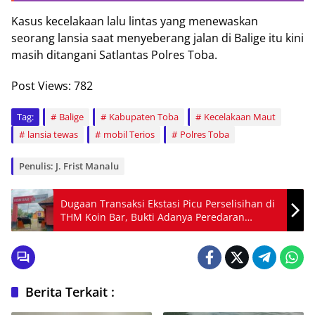
Kasus kecelakaan lalu lintas yang menewaskan
seorang lansia saat menyeberang jalan di Balige itu kini
masih ditangani Satlantas Polres Toba.
Post Views:
782
Tag:
Balige
Kabupaten Toba
Kecelakaan Maut
lansia tewas
mobil Terios
Polres Toba
Penulis: J. Frist Manalu
Dugaan Transaksi Ekstasi Picu Perselisihan di
THM Koin Bar, Bukti Adanya Peredaran
Narkoba
Berita Terkait :