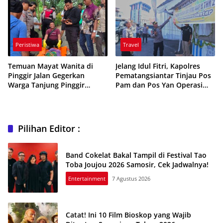
Peristiwa
Travel
Temuan Mayat Wanita di
Jelang Idul Fitri, Kapolres
Pinggir Jalan Gegerkan
Pematangsiantar Tinjau Pos
Warga Tanjung Pinggir
Pam dan Pos Yan Operasi
Pematangsiantar
Ketupat
Pilihan Editor :
Band Cokelat Bakal Tampil di Festival Tao
Toba Joujou 2026 Samosir, Cek Jadwalnya!
Entertainment
7 Agustus 2026
Catat! Ini 10 Film Bioskop yang Wajib