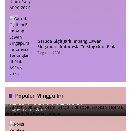
Garuda Gigit Jari! Imbang Lawan
Singapura, Indonesia Tersingkir di Piala
ASEAN 2026
7 Agustus 2026
Populer Minggu Ini
Suratin Cup 2026 Resmi Bergulir di Toba, Siapkan
Talenta ke Sumut dan Kuala Lumpur
3 Agustus 2026
462