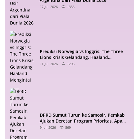
Argentina dari Piala Dunia 2026
17 Juli 2026
1356
Prediksi Norwegia vs Inggris: The Three
Lions Krisis Gelandang, Haaland
Mengintai
11 Juli 2026
1206
DPRD Sumut Turun ke Samosir, Pemkab
Ajukan Deretan Program Prioritas, Apa
Saja?
9 Juli 2026
869