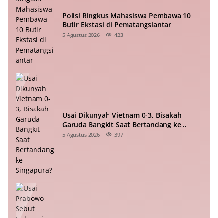
Polisi Ringkus Mahasiswa Pembawa 10
Butir Ekstasi di Pematangsiantar
5 Agustus 2026
423
Usai Dikunyah Vietnam 0-3, Bisakah
Garuda Bangkit Saat Bertandang ke
Singapura?
5 Agustus 2026
397