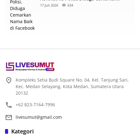
Nama Baik di Facebook
17 Juli 2026
634
Kompleks Setia Budi Square No. 04, Kel. Tanjung Sari,
Kec. Medan Selayang, Kota Medan, Sumatera Utara
20132
+62 823-7164-7996
livesumut@gmail.com
Kategori