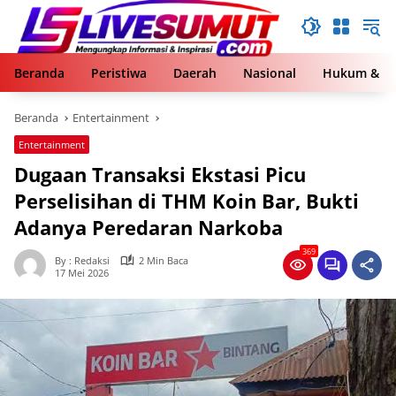
Langsung
ke
konten
Beranda
Peristiwa
Daerah
Nasional
Hukum & Kr
Beranda
Entertainment
Entertainment
Dugaan Transaksi Ekstasi Picu
Perselisihan di THM Koin Bar, Bukti
Adanya Peredaran Narkoba
369
By : Redaksi
2 Min Baca
17 Mei 2026