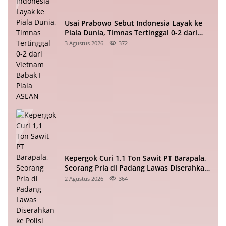
Usai Prabowo Sebut Indonesia Layak ke
Piala Dunia, Timnas Tertinggal 0-2 dari
Vietnam Babak I Piala ASEAN
3 Agustus 2026
372
Kepergok Curi 1,1 Ton Sawit PT Barapala,
Seorang Pria di Padang Lawas Diserahkan
ke Polisi
2 Agustus 2026
364