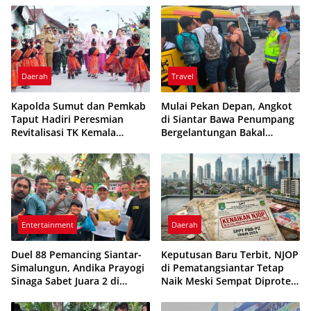
Daerah
Travel
Kapolda Sumut dan Pemkab
Mulai Pekan Depan, Angkot
Taput Hadiri Peresmian
di Siantar Bawa Penumpang
Revitalisasi TK Kemala
Bergelantungan Bakal
Bhayangkari Tarutung
Ditilang
Entertainment
Daerah
Duel 88 Pemancing Siantar-
Keputusan Baru Terbit, NJOP
Simalungun, Andika Prayogi
di Pematangsiantar Tetap
Sinaga Sabet Juara 2 di
Naik Meski Sempat Diprotes
Kolam Pak RT
Warga