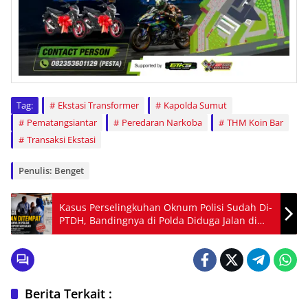
Tag:
Ekstasi Transformer
Kapolda Sumut
Pematangsiantar
Peredaran Narkoba
THM Koin Bar
Transaksi Ekstasi
Penulis: Benget
Kasus Perselingkuhan Oknum Polisi Sudah Di-
PTDH, Bandingnya di Polda Diduga Jalan di
Tempat
Berita Terkait :