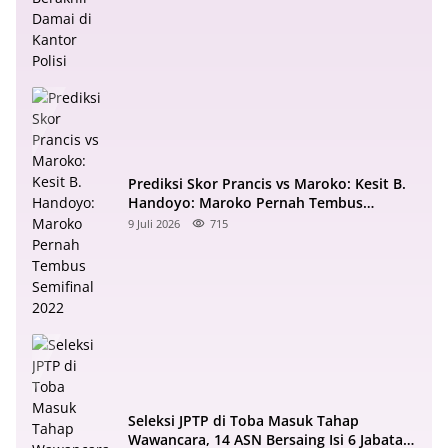
Prediksi Skor Prancis vs Maroko: Kesit B.
Handoyo: Maroko Pernah Tembus
Semifinal 2022
9 Juli 2026
715
Seleksi JPTP di Toba Masuk Tahap
Wawancara, 14 ASN Bersaing Isi 6 Jabatan