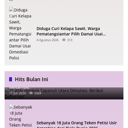
Diduga Curi Kelapa Sawit, Warga
Pematangsiantar Pilih Damai Usai
Dimediasi Polisi
4 Agustus 2026
313
Hits Bulan Ini
77 ASN Pemkab Tapanuli Utara Dimutasi, Berikut
Daftarnya!
17 Juli 2026
5564
Sebanyak 18 Juta Orang Teken Petisi Usir