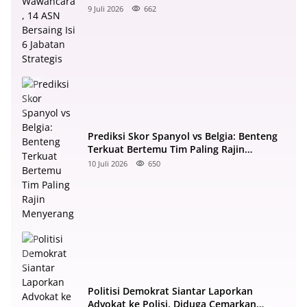
Strategis
9 Juli 2026
662
Prediksi Skor Spanyol vs Belgia: Benteng
Terkuat Bertemu Tim Paling Rajin
Menyerang
10 Juli 2026
650
Politisi Demokrat Siantar Laporkan
Advokat ke Polisi, Diduga Cemarkan