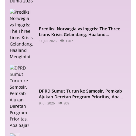
Prediksi Norwegia vs Inggris: The Three
Lions Krisis Gelandang, Haaland
Mengintai
11 Juli 2026
1207
DPRD Sumut Turun ke Samosir, Pemkab
Ajukan Deretan Program Prioritas, Apa
Saja?
9 Juli 2026
869