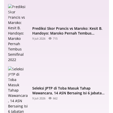
Prediksi Skor Prancis vs Maroko: Kesit B.
Handoyo: Maroko Pernah Tembus
Semifinal 2022
9 Juli 2026
715
Seleksi JPTP di Toba Masuk Tahap
Wawancara, 14 ASN Bersaing Isi 6 Jabatan
Strategis
9 Juli 2026
662