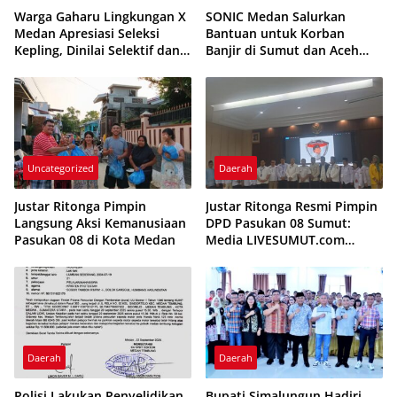
Warga Gaharu Lingkungan X
SONIC Medan Salurkan
Medan Apresiasi Seleksi
Bantuan untuk Korban
Kepling, Dinilai Selektif dan
Banjir di Sumut dan Aceh
Transparan
dalam Rangka Anniversary
ke-5
Uncategorized
Daerah
Justar Ritonga Pimpin
Justar Ritonga Resmi Pimpin
Langsung Aksi Kemanusiaan
DPD Pasukan 08 Sumut:
Pasukan 08 di Kota Medan
Media LIVESUMUT.com
Berikan Ucapan Selamat
Daerah
Daerah
Polisi Lakukan Penyelidikan
Bupati Simalungun Hadiri