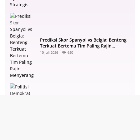
Prediksi Skor Spanyol vs Belgia: Benteng
Terkuat Bertemu Tim Paling Rajin
Menyerang
10 Juli 2026
650
Politisi Demokrat Siantar Laporkan
Advokat ke Polisi, Diduga Cemarkan
Nama Baik di Facebook
17 Juli 2026
635