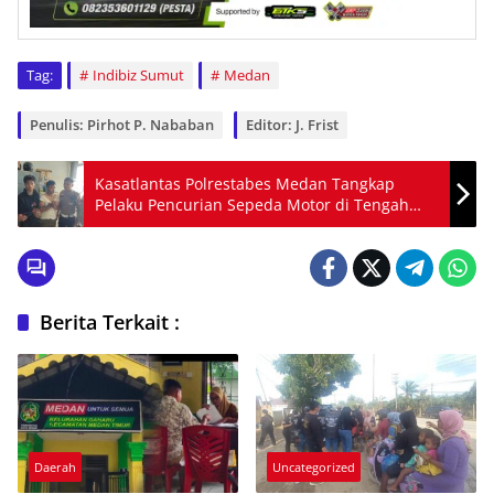
Tag:
Indibiz Sumut
Medan
Penulis: Pirhot P. Nababan
Editor: J. Frist
Kasatlantas Polrestabes Medan Tangkap
Pelaku Pencurian Sepeda Motor di Tengah
Jalan Raya
Berita Terkait :
Daerah
Uncategorized