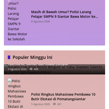
Masih di Bawah Umur? Polisi Larang
Pelajar SMPN 9 Siantar Bawa Motor ke
Sekolah
8 Agustus 2026
Populer Minggu Ini
Suratin Cup 2026 Resmi Bergulir di Toba, Siapkan
Talenta ke Sumut dan Kuala Lumpur
3 Agustus 2026
468
Polisi Ringkus Mahasiswa Pembawa 10
Butir Ekstasi di Pematangsiantar
5 Agustus 2026
431