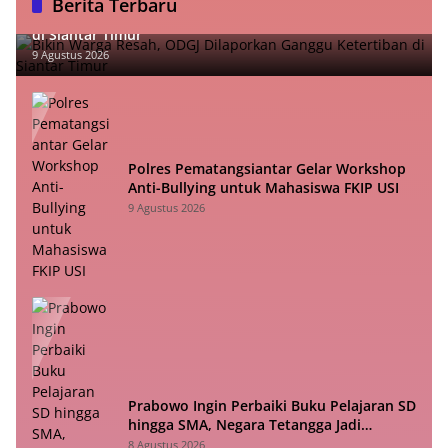
Berita Terbaru
Bikin Warga Resah, ODGJ Dilaporkan Ganggu Ketertiban
di Siantar Timur
9 Agustus 2026
Polres Pematangsiantar Gelar Workshop
Anti-Bullying untuk Mahasiswa FKIP USI
9 Agustus 2026
Prabowo Ingin Perbaiki Buku Pelajaran SD
hingga SMA, Negara Tetangga Jadi
Pembanding
8 Agustus 2026