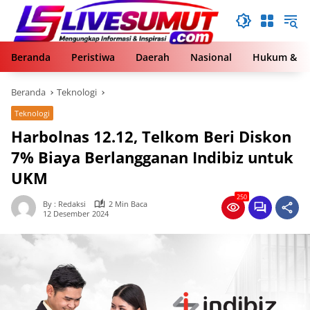
Langsung
ke
konten
Beranda
Peristiwa
Daerah
Nasional
Hukum & Kr
Beranda
Teknologi
Teknologi
Harbolnas 12.12, Telkom Beri Diskon
7% Biaya Berlangganan Indibiz untuk
UKM
250
By : Redaksi
2 Min Baca
12 Desember 2024