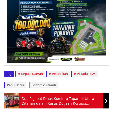
Tag:
Kepala Daerah
Pelantikan
Pilkada 2024
Penulis: Sri
Editor: Zulfandi
Dua Pejabat Dinas Kominfo Tapanuli Utara
Ditahan dalam Kasus Dugaan Korupsi
Pengadaan ISP