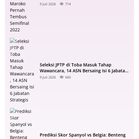
Semifinal 2022
9 Juli 2026
714
Seleksi JPTP di Toba Masuk Tahap
Wawancara, 14 ASN Bersaing Isi 6 Jabatan
Strategis
9 Juli 2026
660
Prediksi Skor Spanyol vs Belgia: Benteng