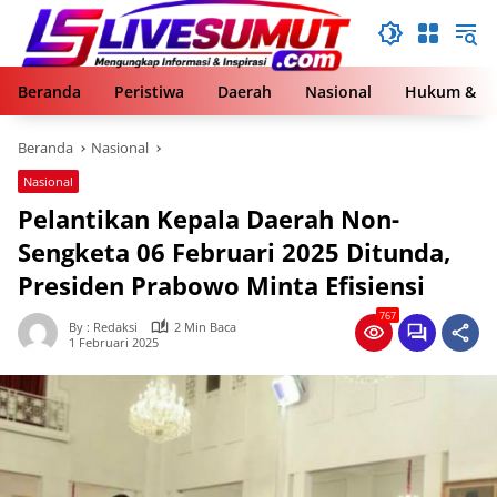
Langsung
ke
konten
Beranda
Peristiwa
Daerah
Nasional
Hukum & Kr
Beranda
Nasional
Nasional
Pelantikan Kepala Daerah Non-
Sengketa 06 Februari 2025 Ditunda,
Presiden Prabowo Minta Efisiensi
767
By : Redaksi
2 Min Baca
1 Februari 2025