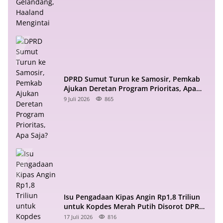
DPRD Sumut Turun ke Samosir, Pemkab
Ajukan Deretan Program Prioritas, Apa
Saja?
9 Juli 2026
865
Isu Pengadaan Kipas Angin Rp1,8 Triliun
untuk Kopdes Merah Putih Disorot DPR
RI
17 Juli 2026
816