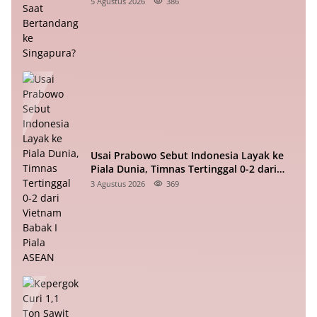
5 Agustus 2026
386
Usai Prabowo Sebut Indonesia Layak ke
Piala Dunia, Timnas Tertinggal 0-2 dari
Vietnam Babak I Piala ASEAN
3 Agustus 2026
369