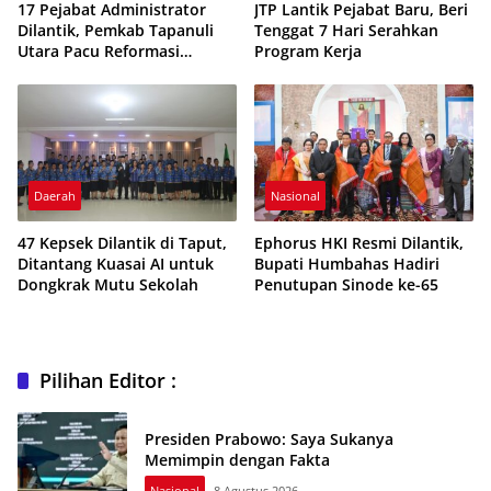
17 Pejabat Administrator
JTP Lantik Pejabat Baru, Beri
Dilantik, Pemkab Tapanuli
Tenggat 7 Hari Serahkan
Utara Pacu Reformasi
Program Kerja
Birokrasi dan Pelayanan
Publik
Daerah
Nasional
47 Kepsek Dilantik di Taput,
Ephorus HKI Resmi Dilantik,
Ditantang Kuasai AI untuk
Bupati Humbahas Hadiri
Dongkrak Mutu Sekolah
Penutupan Sinode ke-65
Pilihan Editor :
Presiden Prabowo: Saya Sukanya
Memimpin dengan Fakta
Nasional
8 Agustus 2026