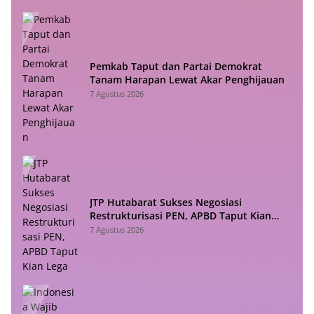
Pemkab Taput dan Partai Demokrat
Tanam Harapan Lewat Akar Penghijauan
7 Agustus 2026
JTP Hutabarat Sukses Negosiasi
Restrukturisasi PEN, APBD Taput Kian
Lega
7 Agustus 2026