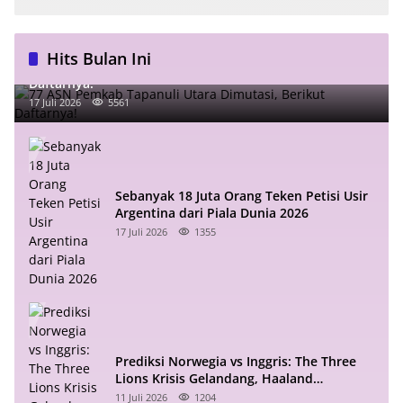
Hits Bulan Ini
77 ASN Pemkab Tapanuli Utara Dimutasi, Berikut
Daftarnya!
17 Juli 2026
5561
Sebanyak 18 Juta Orang Teken Petisi Usir
Argentina dari Piala Dunia 2026
17 Juli 2026
1355
Prediksi Norwegia vs Inggris: The Three
Lions Krisis Gelandang, Haaland
Mengintai
11 Juli 2026
1204