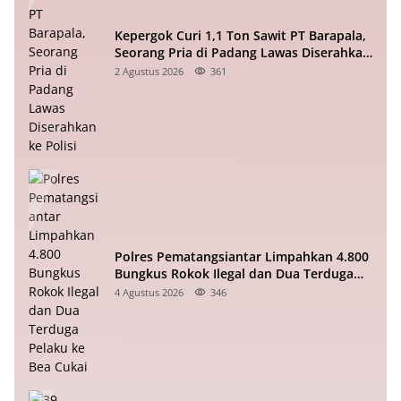
Kepergok Curi 1,1 Ton Sawit PT Barapala,
Seorang Pria di Padang Lawas Diserahkan
ke Polisi
2 Agustus 2026
361
Polres Pematangsiantar Limpahkan 4.800
Bungkus Rokok Ilegal dan Dua Terduga
Pelaku ke Bea Cukai
4 Agustus 2026
346