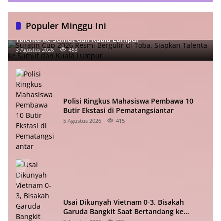
Populer Minggu Ini
Suratin Cup 2026 Resmi Bergulir di Toba, Siapkan
Talenta ke Sumut dan Kuala Lumpur
3 Agustus 2026
453
Polisi Ringkus Mahasiswa Pembawa 10
Butir Ekstasi di Pematangsiantar
5 Agustus 2026
415
Usai Dikunyah Vietnam 0-3, Bisakah
Garuda Bangkit Saat Bertandang ke
Singapura?