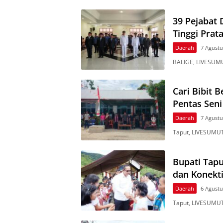
39 Pejabat 
Tinggi Pra
Daerah
7 Agustu
BALIGE, LIVESUMU
Cari Bibit 
Pentas Sen
Daerah
7 Agustu
Taput, LIVESUMUT
Bupati Tapu
dan Konekti
Daerah
6 Agustu
Taput, LIVESUMUT