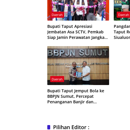
Daerah
Daerah
Bupati Taput Apresiasi
Pangdam
Jembatan Asa SCTV, Pemkab
Taput R
Siap Jamin Perawatan Jangka
Siualuo
Panjang
Pengge
Daerah
Bupati Taput Jemput Bola ke
BBPJN Sumut, Percepat
Penanganan Banjir dan
Konektivitas
Pilihan Editor :