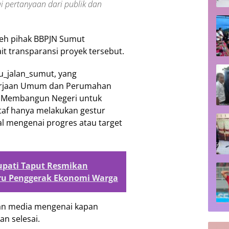
i pertanyaan dari publik dan
leh pihak BBPJN Sumut
t transparansi proyek tersebut.
u_jalan_sumut, yang
erjaan Umum dan Perumahan
p Membangun Negeri untuk
 staf hanya melakukan gestur
l mengenai progres atau target
upati Taput Resmikan
ru Penggerak Ekonomi Warga
dan media mengenai kapan
an selesai.