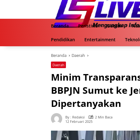
Langsung
ke
konten
Beranda
Peristiwa
Daerah
Nas
Pendidikan
Entertainment
Teknol
Beranda
Daerah
Daerah
Minim Transparans
BBPJN Sumut ke J
Dipertanyakan
By : Redaksi
2 Min Baca
12 Februari 2025