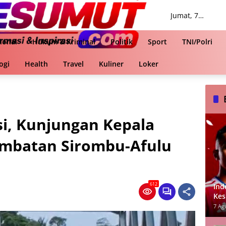
Jumat, 7
Agustus 2026
ional
Hukum & Kriminal
Politik
Sport
TNI/Polri
ogi
Health
Travel
Kuliner
Loker
i, Kunjungan Kepala
embatan Sirombu-Afulu
612
Ind
Kes
Jad
7 Ag