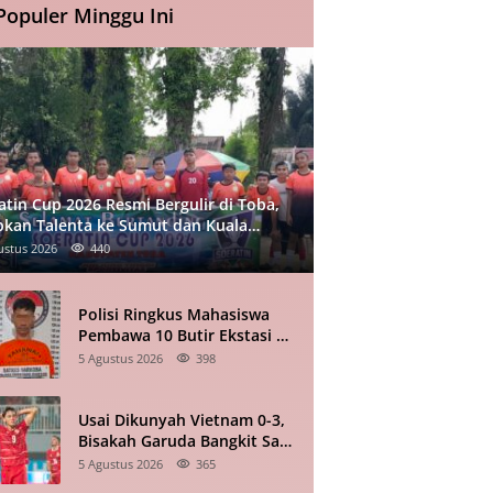
Populer Minggu Ini
atin Cup 2026 Resmi Bergulir di Toba,
pkan Talenta ke Sumut dan Kuala
mpur
ustus 2026
440
Polisi Ringkus Mahasiswa
Pembawa 10 Butir Ekstasi di
Pematangsiantar
5 Agustus 2026
398
Usai Dikunyah Vietnam 0-3,
Bisakah Garuda Bangkit Saat
Bertandang ke Singapura?
5 Agustus 2026
365