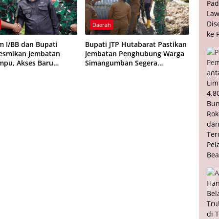
Daerah
 I/BB dan Bupati
Bupati JTP Hutabarat Pastikan
esmikan Jembatan
Jembatan Penghubung Warga
mpu, Akses Baru
Simangumban Segera
rak Ekonomi Warga
Ditangani