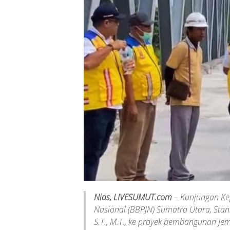
Nias, LIVESUMUT.com
– Kunjungan Kep
Nasional (BBPJN) Sumatra Utara, Stan
S.T., M.T., ke proyek pembangunan J