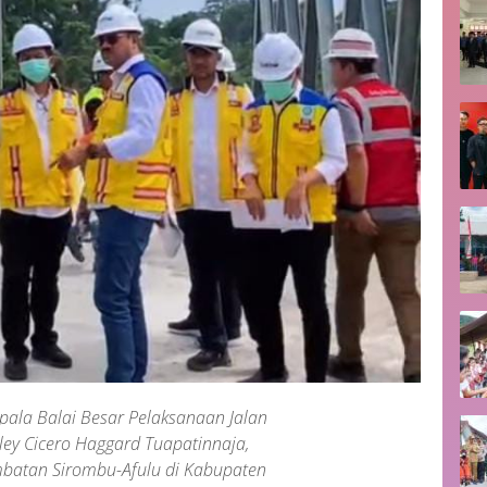
ala Balai Besar Pelaksanaan Jalan
ley Cicero Haggard Tuapatinnaja,
embatan Sirombu-Afulu di Kabupaten