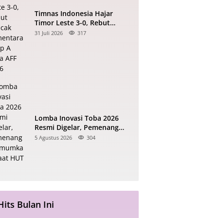
Timnas Indonesia Hajar
Timor Leste 3-0, Rebut
Puncak Sementara Grup A
31 Juli 2026
317
Piala AFF 2026
Lomba Inovasi Toba 2026
Resmi Digelar, Pemenang
Diumumkan Saat HUT RI
5 Agustus 2026
304
Hits Bulan Ini
ASN Pemkab Tapanuli Utara Dimutasi,
ikut Daftarnya!