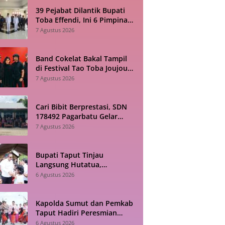
39 Pejabat Dilantik Bupati
Toba Effendi, Ini 6 Pimpinan
Tinggi Pratama yang Baru
7 Agustus 2026
Band Cokelat Bakal Tampil
di Festival Tao Toba Joujou
2026 Samosir, Cek
7 Agustus 2026
Jadwalnya!
Cari Bibit Berprestasi, SDN
178492 Pagarbatu Gelar
Pentas Seni Sambut HUT RI
7 Agustus 2026
Bupati Taput Tinjau
Langsung Hutatua,
Infrastruktur dan
6 Agustus 2026
Konektivitas Jadi Fokus
Utama
Kapolda Sumut dan Pemkab
Taput Hadiri Peresmian
Revitalisasi TK Kemala
6 Agustus 2026