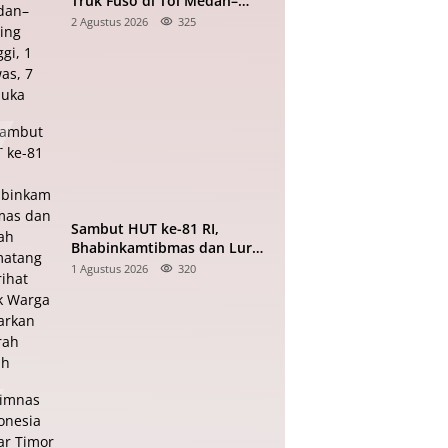
Truk Fuso di Tol Medan–
Tebing Tinggi, 1 Tewas, 7
2 Agustus 2026
325
Terluka
Sambut HUT ke-81 RI,
Bhabinkamtibmas dan Lurah
Pematang Marihat Ajak
1 Agustus 2026
320
Warga Kibarkan Merah Putih