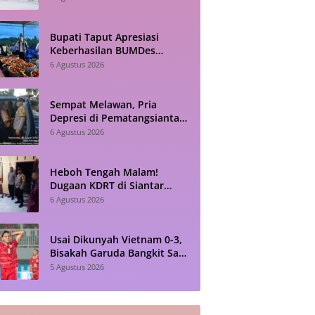
Bhayangkari Tarutung
Bupati Taput Apresiasi
Keberhasilan BUMDes
Sisordak Jadi Inspirasi bagi
6 Agustus 2026
Desa Lain
Sempat Melawan, Pria
Depresi di Pematangsiantar
Akhirnya Dievakuasi Polisi
6 Agustus 2026
Heboh Tengah Malam!
Dugaan KDRT di Siantar
Barat Berujung ke Kantor
6 Agustus 2026
Polisi
Usai Dikunyah Vietnam 0-3,
Bisakah Garuda Bangkit Saat
Bertandang ke Singapura?
5 Agustus 2026