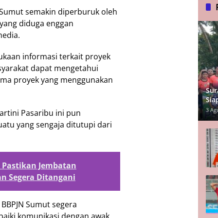
 Sumut semakin diperburuk oleh
, yang diduga enggan
media.
kaan informasi terkait proyek
asyarakat dapat mengetahui
ama proyek yang menggunakan
Sur
Sia
Lu
3 Ag
tini Pasaribu ini pun
tu yang sengaja ditutupi dari
t Pastikan Jembatan
 Segera Ditangani
 BBPJN Sumut segera
baiki komunikasi dengan awak