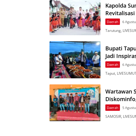
Kapolda Su
Revitalisas
Daerah
6 Agustu
Tarutung, LIVESU
Bupati Tapu
Jadi Inspira
Daerah
6 Agustu
Taput, LIVESUMUT
Wartawan S
Diskominfo
Daerah
5 Agustu
SAMOSIR, LIVESU