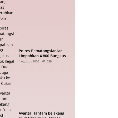
Polisi
Polres Pematangsiantar
Limpahkan 4.800 Bungkus
Rokok Ilegal dan Dua
4 Agustus 2026
329
Terduga Pelaku ke Bea Cukai
Avanza Hantam Belakang