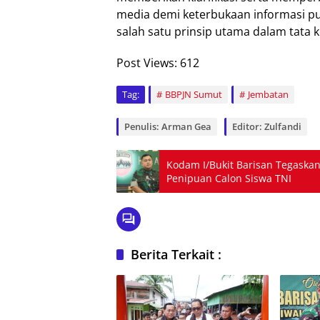
media demi keterbukaan informasi pub
salah satu prinsip utama dalam tata 
Post Views:
612
Tag:
BBPJN Sumut
Jembatan
Penulis: Arman Gea
Editor: Zulfandi
Kodam I/Bukit Barisan Tegaskan
Penipuan Calon Siswa TNI
Berita Terkait :