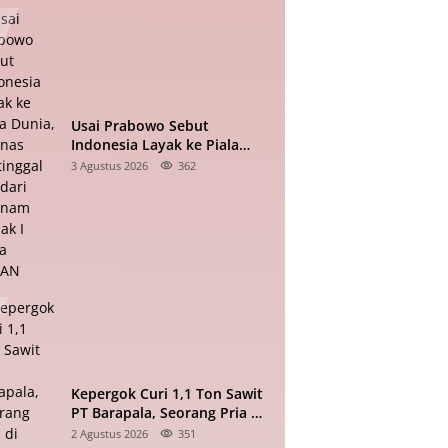
Usai Prabowo Sebut
Indonesia Layak ke Piala
Dunia, Timnas Tertinggal 0-2
3 Agustus 2026
362
dari Vietnam Babak I Piala
ASEAN
Kepergok Curi 1,1 Ton Sawit
PT Barapala, Seorang Pria di
Padang Lawas Diserahkan ke
2 Agustus 2026
351