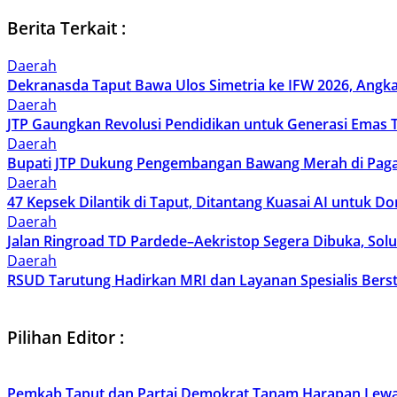
Berita Terkait :
Daerah
Dekranasda Taput Bawa Ulos Simetria ke IFW 2026, Angk
Daerah
JTP Gaungkan Revolusi Pendidikan untuk Generasi Emas 
Daerah
Bupati JTP Dukung Pengembangan Bawang Merah di Pag
Daerah
47 Kepsek Dilantik di Taput, Ditantang Kuasai AI untuk 
Daerah
Jalan Ringroad TD Pardede–Aekristop Segera Dibuka, Solu
Daerah
RSUD Tarutung Hadirkan MRI dan Layanan Spesialis Berst
Pilihan Editor :
Pemkab Taput dan Partai Demokrat Tanam Harapan Lewa