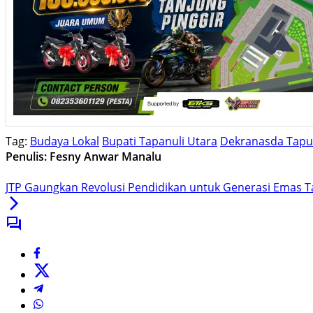
Tag:
Budaya Lokal
Bupati Tapanuli Utara
Dekranasda Tapu
Penulis: Fesny Anwar Manalu
JTP Gaungkan Revolusi Pendidikan untuk Generasi Emas T