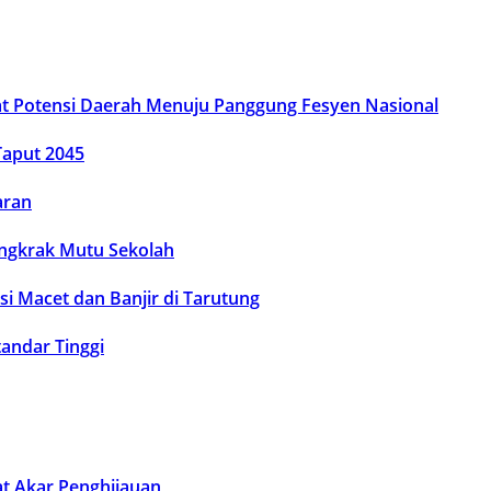
at Potensi Daerah Menuju Panggung Fesyen Nasional
Taput 2045
aran
Dongkrak Mutu Sekolah
si Macet dan Banjir di Tarutung
andar Tinggi
t Akar Penghijauan