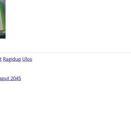
t
Ragidup
Ulos
aput 2045