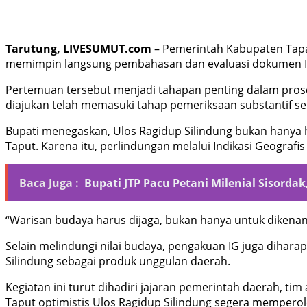
Tarutung, LIVESUMUT.com
– Pemerintah Kabupaten Tapan
memimpin langsung pembahasan dan evaluasi dokumen Indik
Pertemuan tersebut menjadi tahapan penting dalam proses
diajukan telah memasuki tahap pemeriksaan substantif s
Bupati menegaskan, Ulos Ragidup Silindung bukan hanya ha
Taput. Karena itu, perlindungan melalui Indikasi Geografi
Baca Juga :
Bupati JTP Pacu Petani Milenial Sisord
“Warisan budaya harus dijaga, bukan hanya untuk dikenang
Selain melindungi nilai budaya, pengakuan IG juga dihar
Silindung sebagai produk unggulan daerah.
Kegiatan ini turut dihadiri jajaran pemerintah daerah, ti
Taput optimistis Ulos Ragidup Silindung segera memperol