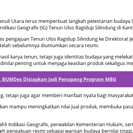
uli Utara terus memperkuat langkah pelestarian budaya lo
asi Geografis (IG) Tenun Ulos Ragidup Silindung di Kant
 pengajuan Tenun Ulos Ragidup Silindung ke Direktorat Jen
etelah sebelumnya diumumkan secara resmi.
sil karya tenun, tetapi juga identitas budaya yang meleka
s dinilai penting untuk menjaga keaslian produk sekaligus m
ak, BUMDes Disiapkan Jadi Penopang Program MBG
, tetapi juga agar memberi manfaat nyata bagi masyarakat,
apkan mampu meningkatkan nilai jual produk, membuka pasa
m ahli Indikasi Geografis, perwakilan Kementerian Hukum, se
eh pengakuan resmi sebagai warisan budaya bernilai tinggi