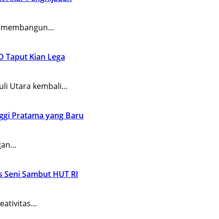
an membangun…
D Taput Kian Lega
li Utara kembali…
inggi Pratama yang Baru
ngan…
as Seni Sambut HUT RI
eativitas…