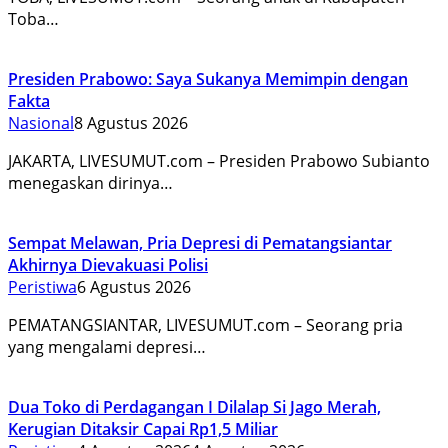
Toba…
Presiden Prabowo: Saya Sukanya Memimpin dengan
Fakta
Nasional
8 Agustus 2026
JAKARTA, LIVESUMUT.com – Presiden Prabowo Subianto
menegaskan dirinya…
Sempat Melawan, Pria Depresi di Pematangsiantar
Akhirnya Dievakuasi Polisi
Peristiwa
6 Agustus 2026
PEMATANGSIANTAR, LIVESUMUT.com – Seorang pria
yang mengalami depresi…
Dua Toko di Perdagangan I Dilalap Si Jago Merah,
Kerugian Ditaksir Capai Rp1,5 Miliar