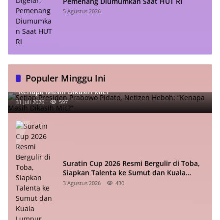
Pemenang Diumumkan Saat HUT RI
5 Agustus 2026
Populer Minggu Ini
Setiap Presiden Prabowo Pidato, Netizen Heboh:
“Kenapa Masih Dikasih Mic?”
31 Juli 2026
597
Suratin Cup 2026 Resmi Bergulir di Toba,
Siapkan Talenta ke Sumut dan Kuala
Lumpur
3 Agustus 2026
430