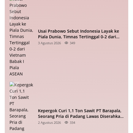
Usai Prabowo Sebut Indonesia Layak ke
Piala Dunia, Timnas Tertinggal 0-2 dari
Vietnam Babak I Piala ASEAN
3 Agustus 2026
349
Kepergok Curi 1,1 Ton Sawit PT Barapala,
Seorang Pria di Padang Lawas Diserahkan
ke Polisi
2 Agustus 2026
334