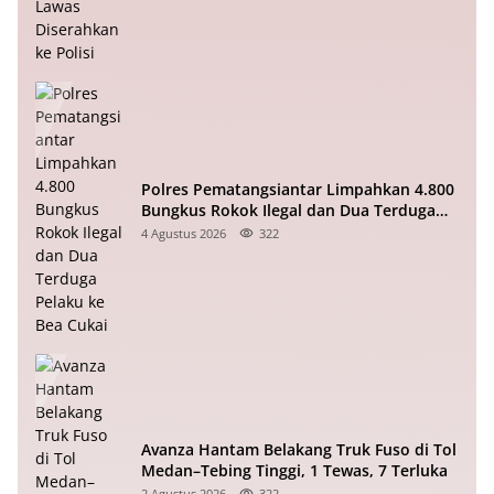
Polres Pematangsiantar Limpahkan 4.800
Bungkus Rokok Ilegal dan Dua Terduga
Pelaku ke Bea Cukai
4 Agustus 2026
322
Avanza Hantam Belakang Truk Fuso di Tol
Medan–Tebing Tinggi, 1 Tewas, 7 Terluka
2 Agustus 2026
322