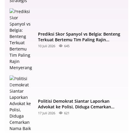
Prediksi Skor Spanyol vs Belgia: Benteng
Terkuat Bertemu Tim Paling Rajin
Menyerang
10 Juli 2026
645
Politisi Demokrat Siantar Laporkan
Advokat ke Polisi, Diduga Cemarkan
Nama Baik di Facebook
17 Juli 2026
621