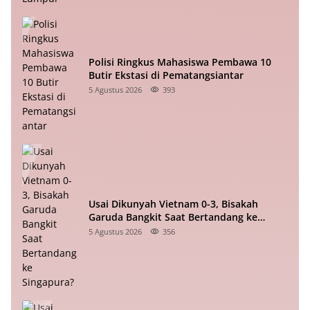
Polisi Ringkus Mahasiswa Pembawa 10
Butir Ekstasi di Pematangsiantar
5 Agustus 2026
393
Usai Dikunyah Vietnam 0-3, Bisakah
Garuda Bangkit Saat Bertandang ke
Singapura?
5 Agustus 2026
356