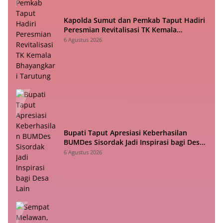
Kapolda Sumut dan Pemkab Taput Hadiri
Peresmian Revitalisasi TK Kemala
Bhayangkari Tarutung
6 Agustus 2026
Bupati Taput Apresiasi Keberhasilan
BUMDes Sisordak Jadi Inspirasi bagi Desa
Lain
6 Agustus 2026