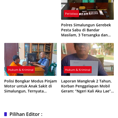
Medan
Peristiwa
Polres Simalungun Gerebek
Pesta Sabu di Bandar
Masilam, 3 Tersangka dan
8,12 Gram Sabu Digulung
Hukum & Kriminal
Hukum & Kriminal
Polisi Bongkar Modus Pinjam
Laporan Mangkrak 2 Tahun,
Motor untuk Anak Sakit di
Korban Penggelapan Mobil
Simalungun, Ternyata
Geram: “Ngeri Kali Aku Lae”,
Digadaikan Rp1 Juta
Siap Lapor Propam
Pilihan Editor :