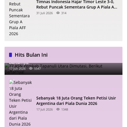
Timnas Indonesia Hajar Timor Leste 3-0,
Rebut Puncak Sementara Grup A Piala AFF
2026
31 Juli 2026
314
Hits Bulan Ini
77 ASN Pemkab Tapanuli Utara Dimutasi, Berikut
Daftarnya!
17 Juli 2026
5547
Sebanyak 18 Juta Orang Teken Petisi Usir
Argentina dari Piala Dunia 2026
17 Juli 2026
1348