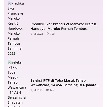
Prediksi Skor Prancis vs Maroko: Kesit B.
Handoyo: Maroko Pernah Tembus
Semifinal 2022
9 Juli 2026
709
Seleksi JPTP di Toba Masuk Tahap
Wawancara, 14 ASN Bersaing Isi 6 Jabatan
Strategis
9 Juli 2026
657