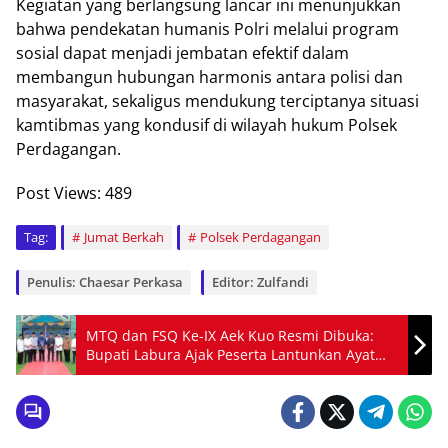
Kegiatan yang berlangsung lancar ini menunjukkan
bahwa pendekatan humanis Polri melalui program
sosial dapat menjadi jembatan efektif dalam
membangun hubungan harmonis antara polisi dan
masyarakat, sekaligus mendukung terciptanya situasi
kamtibmas yang kondusif di wilayah hukum Polsek
Perdagangan.
Post Views:
489
Tag:
Jumat Berkah
Polsek Perdagangan
Penulis: Chaesar Perkasa
Editor: Zulfandi
MTQ dan FSQ Ke-IX Aek Kuo Resmi Dibuka:
Bupati Labura Ajak Peserta Lantunkan Ayat
Suci dengan Ikhlas