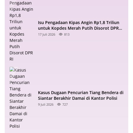
Isu Pengadaan Kipas Angin Rp1,8 Triliun
untuk Kopdes Merah Putih Disorot DPR
RI
17 Juli 2026
813
Kasus Dugaan Pencurian Tiang Bendera di
Siantar Berakhir Damai di Kantor Polisi
9 Juli 2026
727