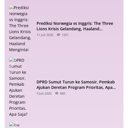
Prediksi Norwegia vs Inggris: The Three
Lions Krisis Gelandang, Haaland
Mengintai
11 Juli 2026
1201
DPRD Sumut Turun ke Samosir, Pemkab
Ajukan Deretan Program Prioritas, Apa
Saja?
9 Juli 2026
860