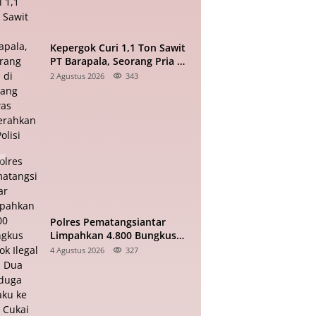
Kepergok Curi 1,1 Ton Sawit
PT Barapala, Seorang Pria di
Padang Lawas Diserahkan ke
2 Agustus 2026
343
Polisi
Polres Pematangsiantar
Limpahkan 4.800 Bungkus
Rokok Ilegal dan Dua
4 Agustus 2026
327
Terduga Pelaku ke Bea Cukai