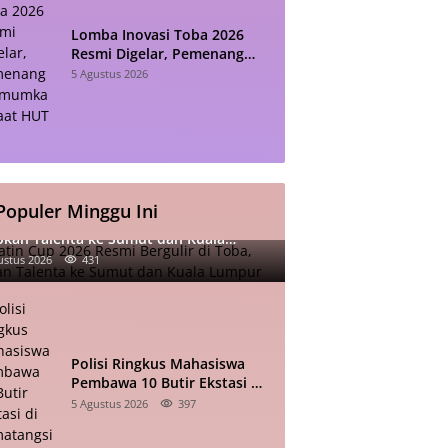
Lomba Inovasi Toba 2026
Resmi Digelar, Pemenang
Diumumkan Saat HUT RI
5 Agustus 2026
Populer Minggu Ini
atin Cup 2026 Resmi Bergulir di Toba,
pkan Talenta ke Sumut dan Kuala
mpur
ustus 2026
431
Polisi Ringkus Mahasiswa
Pembawa 10 Butir Ekstasi di
Pematangsiantar
5 Agustus 2026
397