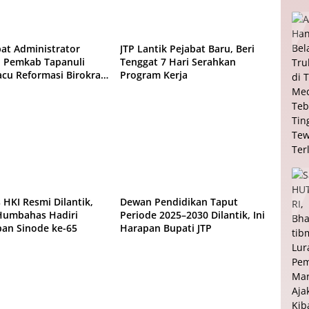
Daerah
bat Administrator
JTP Lantik Pejabat Baru, Beri
k, Pemkab Tapanuli
Tenggat 7 Hari Serahkan
acu Reformasi Birokrasi
Program Kerja
ayanan Publik
l
Daerah
 HKI Resmi Dilantik,
Dewan Pendidikan Taput
Humbahas Hadiri
Periode 2025–2030 Dilantik, Ini
an Sinode ke-65
Harapan Bupati JTP