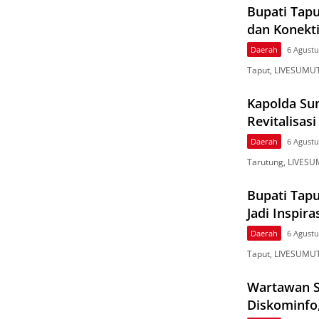
Bupati Tapu
dan Konekti
Daerah
6 Agustu
Taput, LIVESUMUT
Kapolda Su
Revitalisas
Daerah
6 Agustu
Tarutung, LIVESU
Bupati Tapu
Jadi Inspira
Daerah
6 Agustu
Taput, LIVESUMUT
Wartawan S
Diskominfo