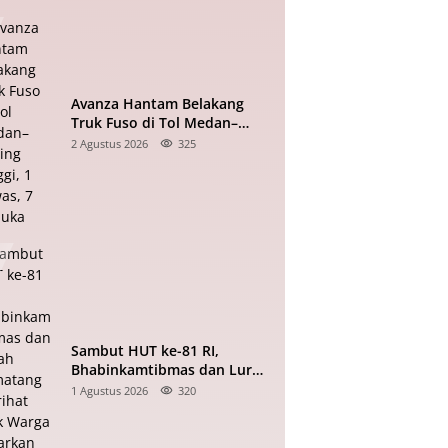
Avanza Hantam Belakang
Truk Fuso di Tol Medan–
Tebing Tinggi, 1 Tewas, 7
2 Agustus 2026
325
Terluka
Sambut HUT ke-81 RI,
Bhabinkamtibmas dan Lurah
Pematang Marihat Ajak
1 Agustus 2026
320
Warga Kibarkan Merah Putih