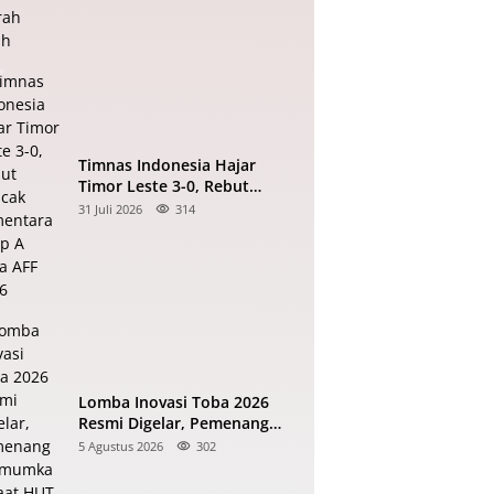
Timnas Indonesia Hajar
Timor Leste 3-0, Rebut
Puncak Sementara Grup A
31 Juli 2026
314
Piala AFF 2026
Lomba Inovasi Toba 2026
Resmi Digelar, Pemenang
Diumumkan Saat HUT RI
5 Agustus 2026
302