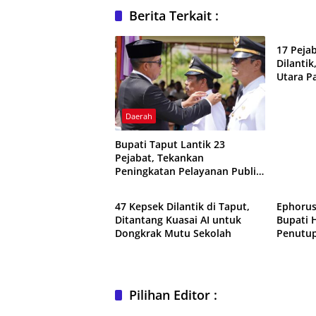
Berita Terkait :
Daerah
17 Peja
Dilanti
Utara P
dan Pel
Daerah
Bupati Taput Lantik 23
Pejabat, Tekankan
Peningkatan Pelayanan Publik
Daerah
Nasiona
dan Kinerja Aparatur
47 Kepsek Dilantik di Taput,
Ephorus
Ditantang Kuasai AI untuk
Bupati 
Dongkrak Mutu Sekolah
Penutup
Pilihan Editor :