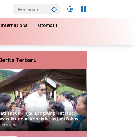
Internasional
Otomotif
Berita Terbaru
ati Taput Tinjau Langsung Hutatua,
rastruktur dan Konektivitas Jadi Fokus
ama
ustus 2026