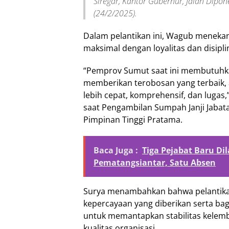
Siregar, Kantor Gubernur, Jalan Dip
(24/2/2025).
Dalam pelantikan ini, Wagub menekan
maksimal dengan loyalitas dan disiplin
“Pemprov Sumut saat ini membutuhka
memberikan terobosan yang terbaik,
lebih cepat, komprehensif, dan lugas
saat Pengambilan Sumpah Janji Jabata
Pimpinan Tinggi Pratama.
Baca Juga :
Tiga Pejabat Baru Di
Pematangsiantar, Satu Absen
Surya menambahkan bahwa pelantik
kepercayaan yang diberikan serta bag
untuk memantapkan stabilitas kelem
kualitas organisasi.