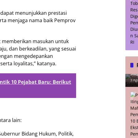
n dapat menunjukkan prestasi
serta menjaga nama baik Pemprov
pat memberikan masukan untuk
ju, dan berkeadilan, yang sesuai
 dengan mengedepankan
erta loyalitas,” katanya.
Sur
Sia
Lu
3 Ag
tik 10 Pejabat Baru: Berikut
tara lain:
Gubernur Bidang Hukum, Politik,