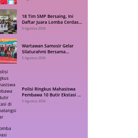
18 Tim SMP Bersaing, Ini
Daftar Juara Lomba Cerdas
Cermat HAN 2026 di Toba
5 Agustus 2026
Wartawan Samosir Gelar
Silaturahmi Bersama
Diskominfo, Sepakat Bangun
5 Agustus 2026
Komunikasi Konstruktif
Polisi Ringkus Mahasiswa
Pembawa 10 Butir Ekstasi di
Pematangsiantar
5 Agustus 2026