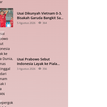
Usai Dikunyah Vietnam 0-3,
Bisakah Garuda Bangkit Saat
Bertandang ke Singapura?
5 Agustus 2026
364
Usai Prabowo Sebut
Indonesia Layak ke Piala
Dunia, Timnas Tertinggal 0-2
3 Agustus 2026
356
dari Vietnam Babak I Piala
ASEAN