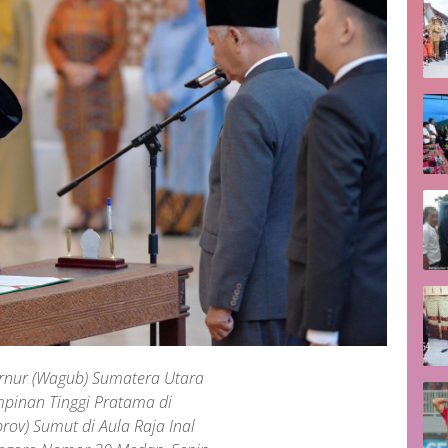
rnur (Wagub) Sumatera Utara
mpinan Tinggi Pratama di
rov) Sumut di Aula Raja Inal