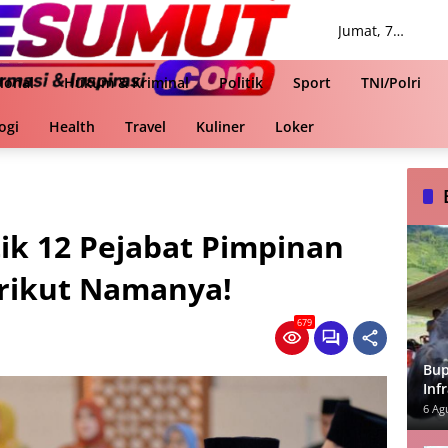
Jumat, 7
Agustus 2026
ional
Hukum & Kriminal
Politik
Sport
TNI/Polri
ogi
Health
Travel
Kuliner
Loker
k 12 Pejabat Pimpinan
erikut Namanya!
679
Bup
Inf
Ut
6 Ag