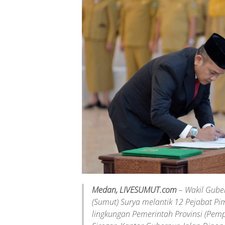
Medan, LIVESUMUT.com
– Wakil Gube
(Sumut) Surya melantik 12 Pejabat Pi
lingkungan Pemerintah Provinsi (Pemp