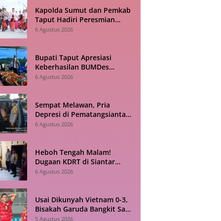
Kapolda Sumut dan Pemkab
Taput Hadiri Peresmian
Revitalisasi TK Kemala
6 Agustus 2026
Bhayangkari Tarutung
Bupati Taput Apresiasi
Keberhasilan BUMDes
Sisordak Jadi Inspirasi bagi
6 Agustus 2026
Desa Lain
Sempat Melawan, Pria
Depresi di Pematangsiantar
Akhirnya Dievakuasi Polisi
6 Agustus 2026
Heboh Tengah Malam!
Dugaan KDRT di Siantar
Barat Berujung ke Kantor
6 Agustus 2026
Polisi
Usai Dikunyah Vietnam 0-3,
Bisakah Garuda Bangkit Saat
Bertandang ke Singapura?
5 Agustus 2026