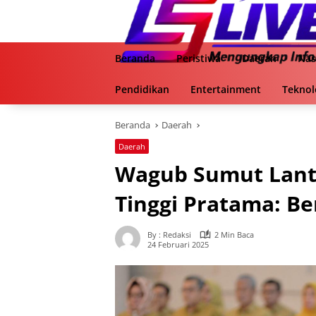
Langsung
ke
konten
Beranda
Peristiwa
Daerah
Nas
Pendidikan
Entertainment
Teknol
Beranda
Daerah
Daerah
Wagub Sumut Lanti
Tinggi Pratama: B
By : Redaksi
2 Min Baca
24 Februari 2025