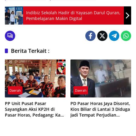
Indibiz Sekolah Hadir di Yayasan Darul Quran,
Pembelajaran Makin Digital
Berita Terkait :
Daerah
Daerah
PP Unit Pusat Pasar
PD Pasar Horas Jaya Disorot,
Sayangkan Aksi KP2H di
Kios Biliar di Lantai 3 Diduga
Pasar Horas, Pedagang: Kami
Jadi Tempat Perjudian
Merugi
Pelajar