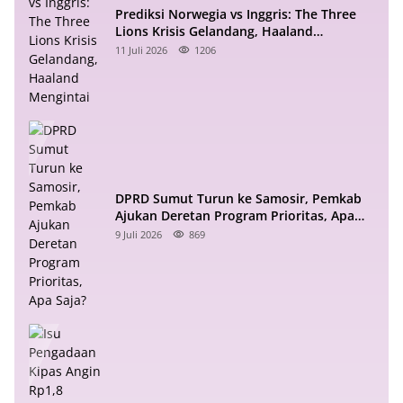
Prediksi Norwegia vs Inggris: The Three
Lions Krisis Gelandang, Haaland
Mengintai
11 Juli 2026
1206
DPRD Sumut Turun ke Samosir, Pemkab
Ajukan Deretan Program Prioritas, Apa
Saja?
9 Juli 2026
869