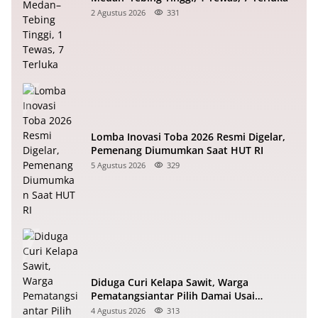
2 Agustus 2026
331
Lomba Inovasi Toba 2026 Resmi Digelar,
Pemenang Diumumkan Saat HUT RI
5 Agustus 2026
329
Diduga Curi Kelapa Sawit, Warga
Pematangsiantar Pilih Damai Usai
Dimediasi Polisi
4 Agustus 2026
313