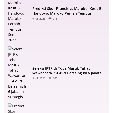
Prediksi Skor Prancis vs Maroko: Kesit B.
Handoyo: Maroko Pernah Tembus
Semifinal 2022
9 Juli 2026
715
Seleksi JPTP di Toba Masuk Tahap
Wawancara, 14 ASN Bersaing Isi 6 Jabatan
Strategis
9 Juli 2026
662