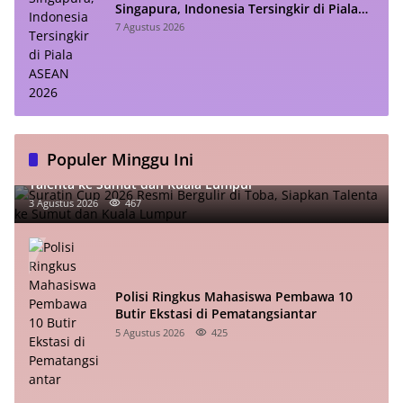
Singapura, Indonesia Tersingkir di Piala
ASEAN 2026
7 Agustus 2026
Populer Minggu Ini
Suratin Cup 2026 Resmi Bergulir di Toba, Siapkan
Talenta ke Sumut dan Kuala Lumpur
3 Agustus 2026
467
Polisi Ringkus Mahasiswa Pembawa 10
Butir Ekstasi di Pematangsiantar
5 Agustus 2026
425