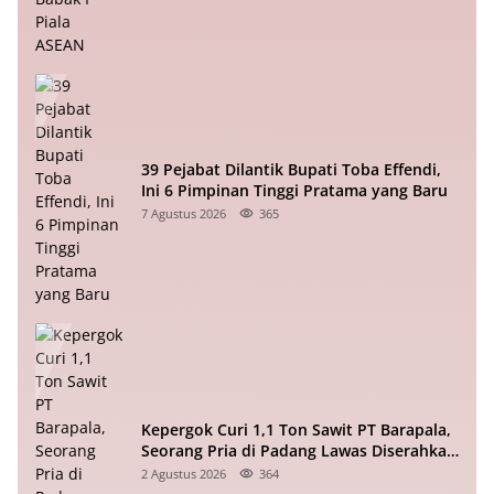
39 Pejabat Dilantik Bupati Toba Effendi,
Ini 6 Pimpinan Tinggi Pratama yang Baru
7 Agustus 2026
365
Kepergok Curi 1,1 Ton Sawit PT Barapala,
Seorang Pria di Padang Lawas Diserahkan
ke Polisi
2 Agustus 2026
364