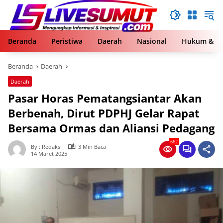
Langsung
ke
konten
Beranda
Peristiwa
Daerah
Nasional
Hukum & Kr
Beranda
Daerah
Daerah
Pasar Horas Pematangsiantar Akan
Berbenah, Dirut PDPHJ Gelar Rapat
Bersama Ormas dan Aliansi Pedagang
662
By : Redaksi
3 Min Baca
14 Maret 2025