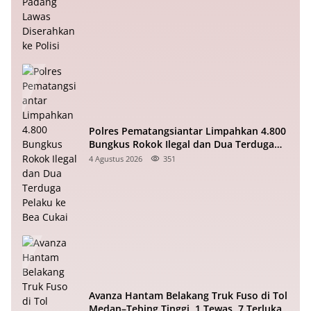
Polres Pematangsiantar Limpahkan 4.800
Bungkus Rokok Ilegal dan Dua Terduga
Pelaku ke Bea Cukai
4 Agustus 2026
351
Avanza Hantam Belakang Truk Fuso di Tol
Medan–Tebing Tinggi, 1 Tewas, 7 Terluka