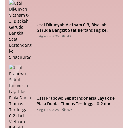
Usai Dikunyah Vietnam 0-3, Bisakah
Garuda Bangkit Saat Bertandang ke
Singapura?
5 Agustus 2026
400
Usai Prabowo Sebut Indonesia Layak ke
Piala Dunia, Timnas Tertinggal 0-2 dari
Vietnam Babak I Piala ASEAN
3 Agustus 2026
373