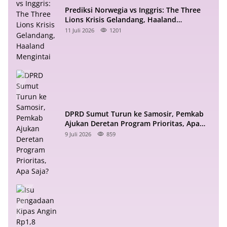
Prediksi Norwegia vs Inggris: The Three
Lions Krisis Gelandang, Haaland
Mengintai
11 Juli 2026
1201
DPRD Sumut Turun ke Samosir, Pemkab
Ajukan Deretan Program Prioritas, Apa
Saja?
9 Juli 2026
859