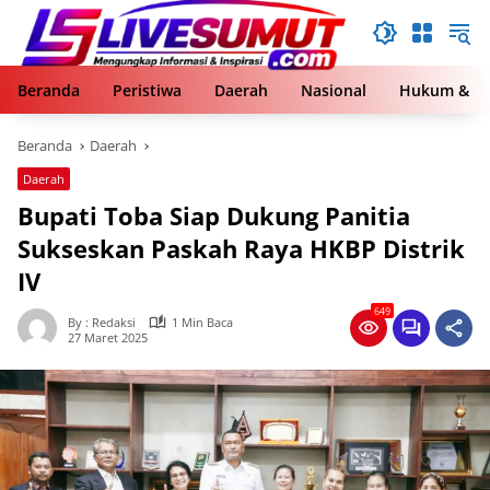
Langsung
ke
konten
Beranda
Peristiwa
Daerah
Nasional
Hukum & Kr
Beranda
Daerah
Daerah
Bupati Toba Siap Dukung Panitia
Sukseskan Paskah Raya HKBP Distrik
IV
649
By : Redaksi
1 Min Baca
27 Maret 2025