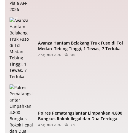
Avanza Hantam Belakang Truk Fuso di Tol
Medan–Tebing Tinggi, 1 Tewas, 7 Terluka
2 Agustus 2026
310
Polres Pematangsiantar Limpahkan 4.800
Bungkus Rokok Ilegal dan Dua Terduga
Pelaku ke Bea Cukai
4 Agustus 2026
309