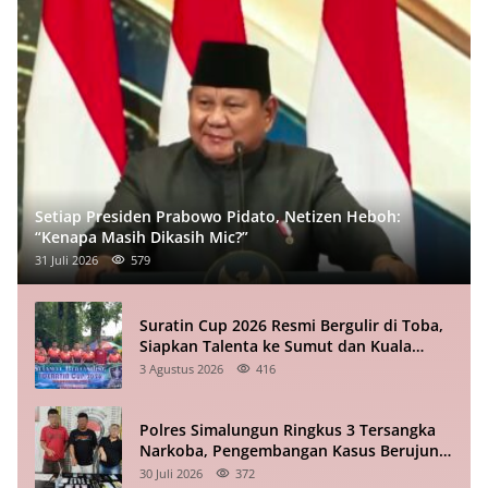
Setiap Presiden Prabowo Pidato, Netizen Heboh:
“Kenapa Masih Dikasih Mic?”
31 Juli 2026
579
Suratin Cup 2026 Resmi Bergulir di Toba,
Siapkan Talenta ke Sumut dan Kuala
Lumpur
3 Agustus 2026
416
Polres Simalungun Ringkus 3 Tersangka
Narkoba, Pengembangan Kasus Berujung
ke Medan
30 Juli 2026
372