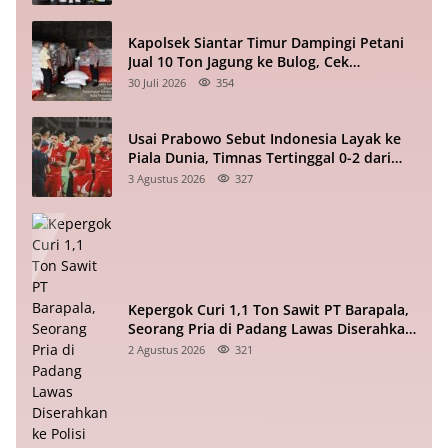
Kapolsek Siantar Timur Dampingi Petani
Jual 10 Ton Jagung ke Bulog, Cek
Harganya!
30 Juli 2026
354
Usai Prabowo Sebut Indonesia Layak ke
Piala Dunia, Timnas Tertinggal 0-2 dari
Vietnam Babak I Piala ASEAN
3 Agustus 2026
327
Kepergok Curi 1,1 Ton Sawit PT Barapala,
Seorang Pria di Padang Lawas Diserahkan
ke Polisi
2 Agustus 2026
321