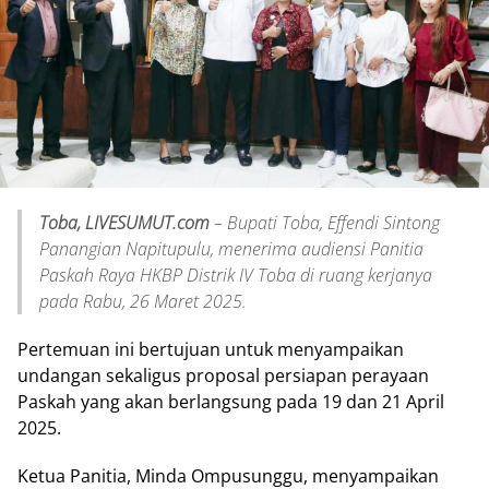
Toba, LIVESUMUT.com
– Bupati Toba, Effendi Sintong
Panangian Napitupulu, menerima audiensi Panitia
Paskah Raya HKBP Distrik IV Toba di ruang kerjanya
pada Rabu, 26 Maret 2025.
Pertemuan ini bertujuan untuk menyampaikan
undangan sekaligus proposal persiapan perayaan
Paskah yang akan berlangsung pada 19 dan 21 April
2025.
Ketua Panitia, Minda Ompusunggu, menyampaikan