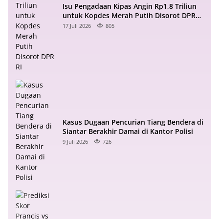
Isu Pengadaan Kipas Angin Rp1,8 Triliun
untuk Kopdes Merah Putih Disorot DPR
RI
17 Juli 2026
805
Kasus Dugaan Pencurian Tiang Bendera di
Siantar Berakhir Damai di Kantor Polisi
9 Juli 2026
726