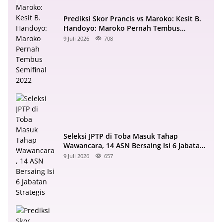
Prediksi Skor Prancis vs Maroko: Kesit B.
Handoyo: Maroko Pernah Tembus
Semifinal 2022
9 Juli 2026
708
Seleksi JPTP di Toba Masuk Tahap
Wawancara, 14 ASN Bersaing Isi 6 Jabatan
Strategis
9 Juli 2026
657