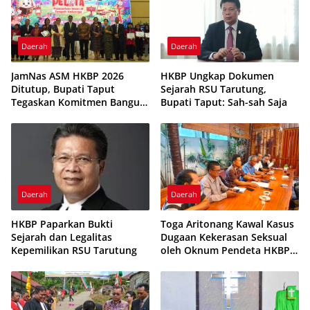
Daerah
Daerah
JamNas ASM HKBP 2026
HKBP Ungkap Dokumen
Ditutup, Bupati Taput
Sejarah RSU Tarutung,
Tegaskan Komitmen Bangun
Bupati Taput: Sah-sah Saja
Karakter Anak
Daerah
Daerah
HKBP Paparkan Bukti
Toga Aritonang Kawal Kasus
Sejarah dan Legalitas
Dugaan Kekerasan Seksual
Kepemilikan RSU Tarutung
oleh Oknum Pendeta HKBP,
Desak Hukuman Maksimal