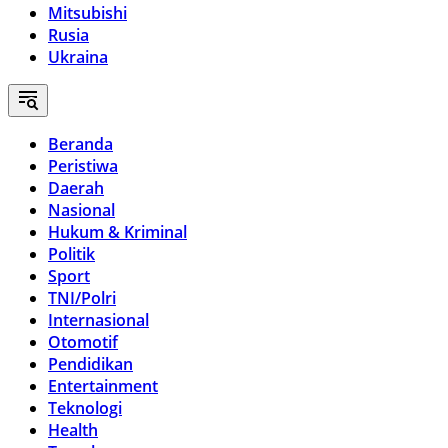
Mitsubishi
Rusia
Ukraina
Beranda
Peristiwa
Daerah
Nasional
Hukum & Kriminal
Politik
Sport
TNI/Polri
Internasional
Otomotif
Pendidikan
Entertainment
Teknologi
Health