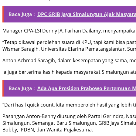
Baca Juga :
DPC GRIB Jaya Simalungun Ajak Masyara
Manager CPA-LSI Denny JA, Farhan Dailamy, menyampaikan
“Tetap dikawal perolehan suara di KPU, tapi kami bisa past
Wismar Saragih, Universitas Efarina Pematangsiantar, Su
Anton Achmad Saragih, dalam kesempatan yang sama, me
Ia juga berterima kasih kepada masyarakat Simalungun ata
Baca Juga :
Ada Apa Presiden Prabowo Pertemuan M
“Dari hasil quick count, kita memperoleh hasil yang lebih t
Pasangan Anton-Benny diusung oleh Partai Gerindra, Na
Simalungun, Semangat Baru Simalungun, GRIB Jaya Simalun
Bobby, IPDBN, dan Wanita Pujakesuma.