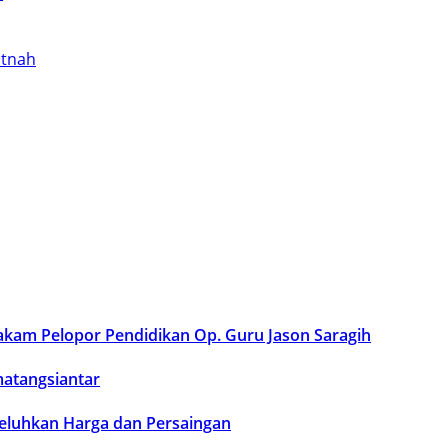
itnah
Makam Pelopor Pendidikan Op. Guru Jason Saragih
atangsiantar
eluhkan Harga dan Persaingan