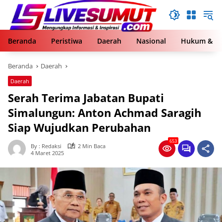
Langsung
ke
konten
Beranda
Peristiwa
Daerah
Nasional
Hukum & Kr
Beranda
Daerah
Daerah
Serah Terima Jabatan Bupati
Simalungun: Anton Achmad Saragih
Siap Wujudkan Perubahan
653
By : Redaksi
2 Min Baca
4 Maret 2025