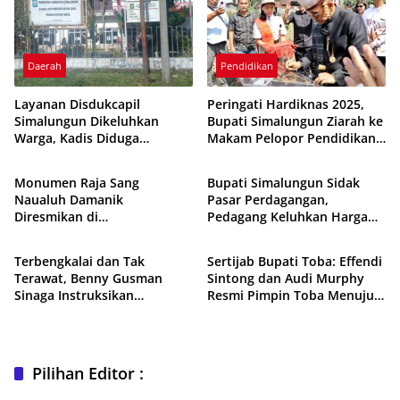
Daerah
Pendidikan
Layanan Disdukcapil
Peringati Hardiknas 2025,
Simalungun Dikeluhkan
Bupati Simalungun Ziarah ke
Warga, Kadis Diduga
Makam Pelopor Pendidikan
Daerah
Daerah
Berbohong Bikin DPRD
Op. Guru Jason Saragih
Geram
Monumen Raja Sang
Bupati Simalungun Sidak
Naualuh Damanik
Pasar Perdagangan,
Diresmikan di
Pedagang Keluhkan Harga
Daerah
Daerah
Pematangsiantar
dan Persaingan
Terbengkalai dan Tak
Sertijab Bupati Toba: Effendi
Terawat, Benny Gusman
Sintong dan Audi Murphy
Sinaga Instruksikan
Resmi Pimpin Toba Menuju
Pembenahan Gedung Wisma
Toba Mantap 2029
Karya Serbelawan
Pilihan Editor :