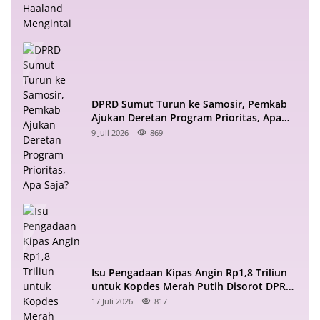
DPRD Sumut Turun ke Samosir, Pemkab
Ajukan Deretan Program Prioritas, Apa
Saja?
9 Juli 2026
869
Isu Pengadaan Kipas Angin Rp1,8 Triliun
untuk Kopdes Merah Putih Disorot DPR
RI
17 Juli 2026
817