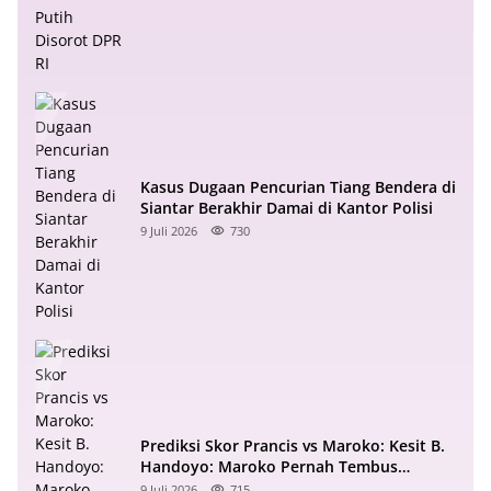
Kasus Dugaan Pencurian Tiang Bendera di
Siantar Berakhir Damai di Kantor Polisi
9 Juli 2026
730
Prediksi Skor Prancis vs Maroko: Kesit B.
Handoyo: Maroko Pernah Tembus
Semifinal 2022
9 Juli 2026
715