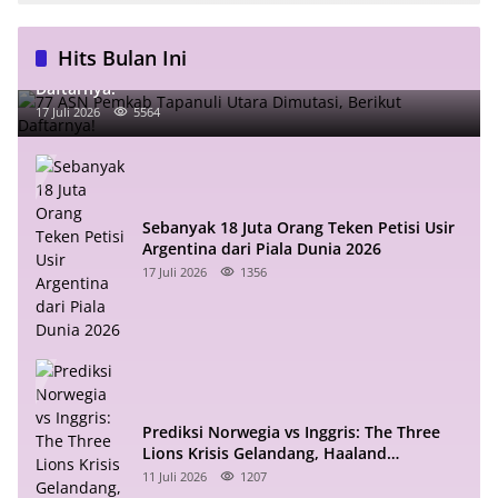
Hits Bulan Ini
77 ASN Pemkab Tapanuli Utara Dimutasi, Berikut
Daftarnya!
17 Juli 2026
5564
Sebanyak 18 Juta Orang Teken Petisi Usir
Argentina dari Piala Dunia 2026
17 Juli 2026
1356
Prediksi Norwegia vs Inggris: The Three
Lions Krisis Gelandang, Haaland
Mengintai
11 Juli 2026
1207