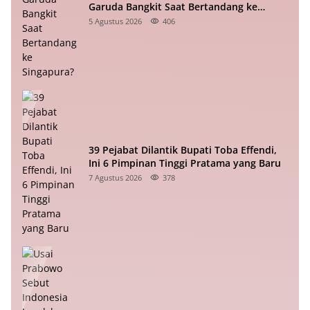
Garuda Bangkit Saat Bertandang ke
Singapura?
5 Agustus 2026
406
39 Pejabat Dilantik Bupati Toba Effendi,
Ini 6 Pimpinan Tinggi Pratama yang Baru
7 Agustus 2026
378