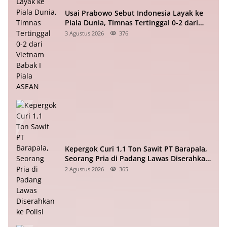
Usai Prabowo Sebut Indonesia Layak ke
Piala Dunia, Timnas Tertinggal 0-2 dari
Vietnam Babak I Piala ASEAN
3 Agustus 2026
376
Kepergok Curi 1,1 Ton Sawit PT Barapala,
Seorang Pria di Padang Lawas Diserahkan
ke Polisi
2 Agustus 2026
365