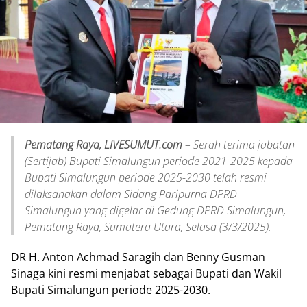
Pematang Raya, LIVESUMUT.com
– Serah terima jabatan
(Sertijab) Bupati Simalungun periode 2021-2025 kepada
Bupati Simalungun periode 2025-2030 telah resmi
dilaksanakan dalam Sidang Paripurna DPRD
Simalungun yang digelar di Gedung DPRD Simalungun,
Pematang Raya, Sumatera Utara, Selasa (3/3/2025).
DR H. Anton Achmad Saragih dan Benny Gusman
Sinaga kini resmi menjabat sebagai Bupati dan Wakil
Bupati Simalungun periode 2025-2030.