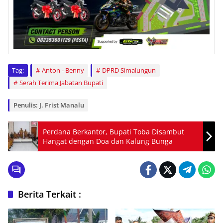
Tag:
Anton - Benny
DPRD Simalungun
Serah Terima Jabatan Bupati
Penulis: J. Frist Manalu
Perdana Berkantor, Bupati Toba Disambut
Hangat dengan Doa dan Kalung Bunga
Berita Terkait :