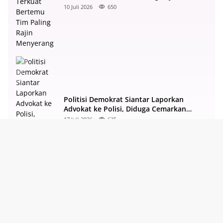
Menyerang
10 Juli 2026
650
Politisi Demokrat Siantar Laporkan
Advokat ke Polisi, Diduga Cemarkan
Nama Baik di Facebook
17 Juli 2026
635