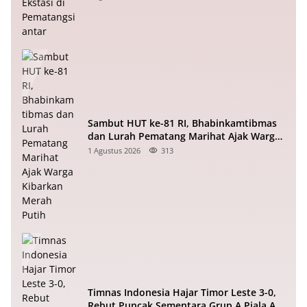
Sambut HUT ke-81 RI, Bhabinkamtibmas
dan Lurah Pematang Marihat Ajak Warga
Kibarkan Merah Putih
1 Agustus 2026
313
Timnas Indonesia Hajar Timor Leste 3-0,
Rebut Puncak Sementara Grup A Piala AFF