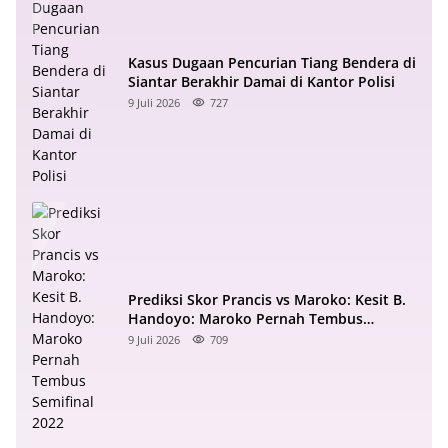
Kasus Dugaan Pencurian Tiang Bendera di
Siantar Berakhir Damai di Kantor Polisi
9 Juli 2026
727
Prediksi Skor Prancis vs Maroko: Kesit B.
Handoyo: Maroko Pernah Tembus
Semifinal 2022
9 Juli 2026
709