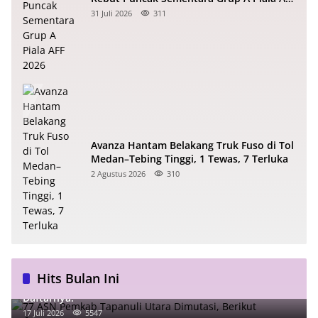
2026
31 Juli 2026
311
Avanza Hantam Belakang Truk Fuso di Tol
Medan–Tebing Tinggi, 1 Tewas, 7 Terluka
2 Agustus 2026
310
Hits Bulan Ini
77 ASN Pemkab Tapanuli Utara Dimutasi, Berikut
Daftarnya!
17 Juli 2026
5547