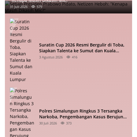
“Kenapa Masih Dikasih Mic?”
31 Juli 2026
579
Suratin Cup 2026 Resmi Bergulir di Toba,
Siapkan Talenta ke Sumut dan Kuala
Lumpur
3 Agustus 2026
416
Polres Simalungun Ringkus 3 Tersangka
Narkoba, Pengembangan Kasus Berujung
ke Medan
30 Juli 2026
373