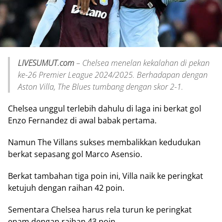
LIVESUMUT.com
– Chelsea menelan kekalahan di pekan
ke-26 Premier League 2024/2025. Berhadapan dengan
Aston Villa, The Blues tumbang dengan skor 2-1.
Chelsea unggul terlebih dahulu di laga ini berkat gol
Enzo Fernandez di awal babak pertama.
Namun The Villans sukses membalikkan kedudukan
berkat sepasang gol Marco Asensio.
Berkat tambahan tiga poin ini, Villa naik ke peringkat
ketujuh dengan raihan 42 poin.
Sementara Chelsea harus rela turun ke peringkat
enam dengan raihan 43 poin.