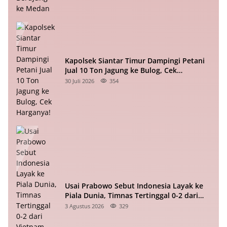
Kapolsek Siantar Timur Dampingi Petani
Jual 10 Ton Jagung ke Bulog, Cek
Harganya!
30 Juli 2026
354
Usai Prabowo Sebut Indonesia Layak ke
Piala Dunia, Timnas Tertinggal 0-2 dari
Vietnam Babak I Piala ASEAN
3 Agustus 2026
329