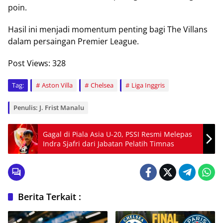
poin.
Hasil ini menjadi momentum penting bagi The Villans
dalam persaingan Premier League.
Post Views:
328
Tag:
Aston Villa
Chelsea
Liga Inggris
Penulis: J. Frist Manalu
Gagal di Piala Asia U-20, PSSI Resmi Melepas
Indra Sjafri dari Jabatan Pelatih Timnas
Berita Terkait :