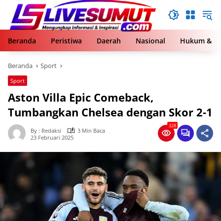
Langsung
ke
konten
Beranda
Peristiwa
Daerah
Nasional
Hukum & Kr
Beranda
Sport
Sport
Aston Villa Epic Comeback,
Tumbangkan Chelsea dengan Skor 2-1
328
By : Redaksi
3 Min Baca
23 Februari 2025