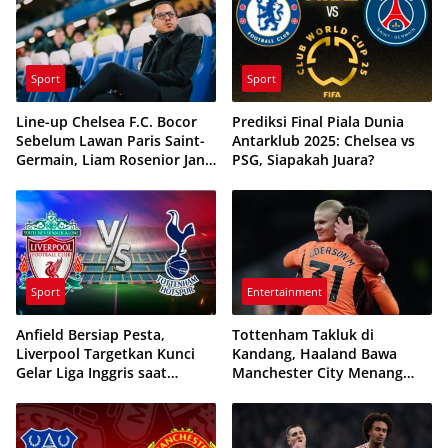
Sport
Sport
Line-up Chelsea F.C. Bocor
Prediksi Final Piala Dunia
Sebelum Lawan Paris Saint-
Antarklub 2025: Chelsea vs
Germain, Liam Rosenior Janji
PSG, Siapakah Juara?
Selidiki
Sport
Entertainment
Anfield Bersiap Pesta,
Tottenham Takluk di
Liverpool Targetkan Kunci
Kandang, Haaland Bawa
Gelar Liga Inggris saat
Manchester City Menang
Hadapi Tottenham
Tipis 1-0