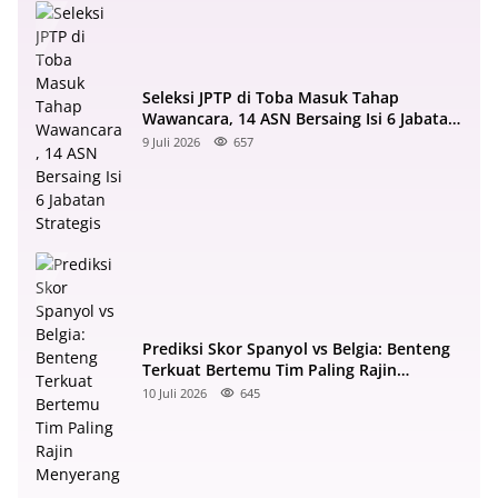
Seleksi JPTP di Toba Masuk Tahap
Wawancara, 14 ASN Bersaing Isi 6 Jabatan
Strategis
9 Juli 2026
657
Prediksi Skor Spanyol vs Belgia: Benteng
Terkuat Bertemu Tim Paling Rajin
Menyerang
10 Juli 2026
645