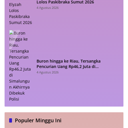
Lolos Paskibraka Sumut 2026
4 Agustus 2026
Buron hingga ke Riau, Tersangka
Pencurian Uang Rp46,2 Juta di
Simalungun Akhirnya Dibekuk Polisi
4 Agustus 2026
Populer Minggu Ini
Setiap Presiden Prabowo Pidato, Netizen Heboh: