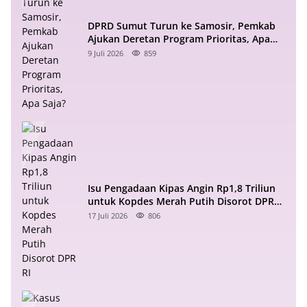
DPRD Sumut Turun ke Samosir, Pemkab
Ajukan Deretan Program Prioritas, Apa
Saja?
9 Juli 2026
859
Isu Pengadaan Kipas Angin Rp1,8 Triliun
untuk Kopdes Merah Putih Disorot DPR
RI
17 Juli 2026
806