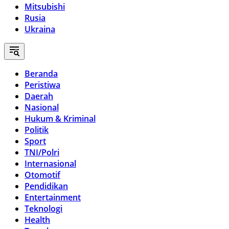
Mitsubishi
Rusia
Ukraina
Beranda
Peristiwa
Daerah
Nasional
Hukum & Kriminal
Politik
Sport
TNI/Polri
Internasional
Otomotif
Pendidikan
Entertainment
Teknologi
Health