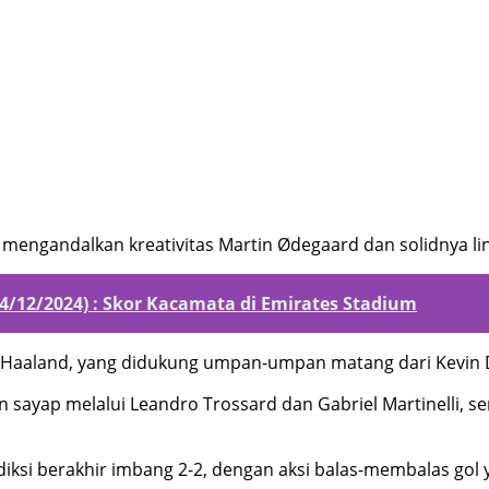
l mengandalkan kreativitas Martin Ødegaard dan solidnya li
14/12/2024) : Skor Kacamata di Emirates Stadium
g Haaland, yang didukung umpan-umpan matang dari Kevin 
sayap melalui Leandro Trossard dan Gabriel Martinelli, s
iksi berakhir imbang 2-2, dengan aksi balas-membalas gol 