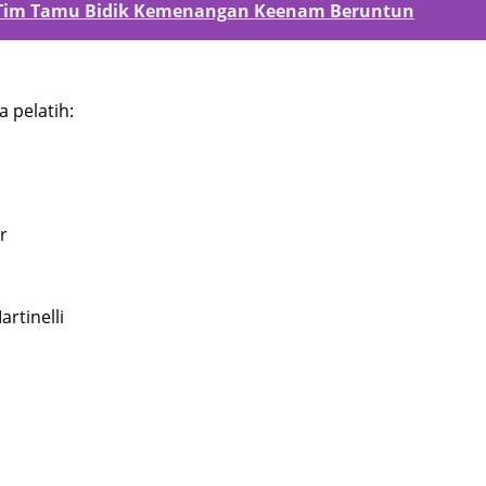
 : Tim Tamu Bidik Kemenangan Keenam Beruntun
 pelatih:
r
rtinelli