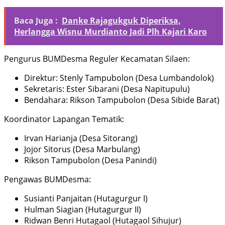
Baca Juga :
Danke Rajagukguk Diperiksa,
Herlangga Wisnu Murdianto Jadi Plh Kajari Karo
Pengurus BUMDesma Reguler Kecamatan Silaen:
Direktur: Stenly Tampubolon (Desa Lumbandolok)
Sekretaris: Ester Sibarani (Desa Napitupulu)
Bendahara: Rikson Tampubolon (Desa Sibide Barat)
Koordinator Lapangan Tematik:
Irvan Harianja (Desa Sitorang)
Jojor Sitorus (Desa Marbulang)
Rikson Tampubolon (Desa Panindi)
Pengawas BUMDesma:
Susianti Panjaitan (Hutagurgur I)
Hulman Siagian (Hutagurgur II)
Ridwan Benri Hutagaol (Hutagaol Sihujur)