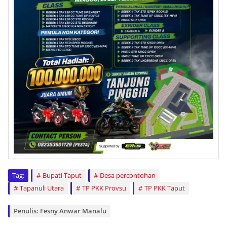
Tag:
Bupati Taput
Desa percontohan
Tapanuli Utara
TP PKK Provsu
TP PKK Taput
Penulis: Fesny Anwar Manalu