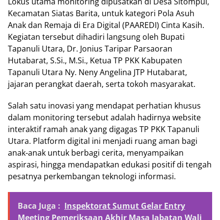
Lokus utama monitoring dipusatkan di Desa Sitompul,
Kecamatan Siatas Barita, untuk kategori Pola Asuh
Anak dan Remaja di Era Digital (PAAREDI) Cinta Kasih.
Kegiatan tersebut dihadiri langsung oleh Bupati
Tapanuli Utara, Dr. Jonius Taripar Parsaoran
Hutabarat, S.Si., M.Si., Ketua TP PKK Kabupaten
Tapanuli Utara Ny. Neny Angelina JTP Hutabarat,
jajaran perangkat daerah, serta tokoh masyarakat.
Salah satu inovasi yang mendapat perhatian khusus
dalam monitoring tersebut adalah hadirnya website
interaktif ramah anak yang digagas TP PKK Tapanuli
Utara. Platform digital ini menjadi ruang aman bagi
anak-anak untuk berbagi cerita, menyampaikan
aspirasi, hingga mendapatkan edukasi positif di tengah
pesatnya perkembangan teknologi informasi.
Baca Juga :
Inspektorat Sumut Gelar Entry
Meeting Pemeriksaan Akhir Masa Jabatan Wali