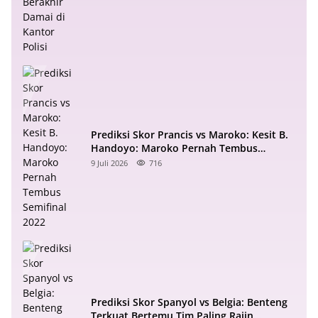
Prediksi Skor Prancis vs Maroko: Kesit B.
Handoyo: Maroko Pernah Tembus
Semifinal 2022
9 Juli 2026
716
Prediksi Skor Spanyol vs Belgia: Benteng
Terkuat Bertemu Tim Paling Rajin