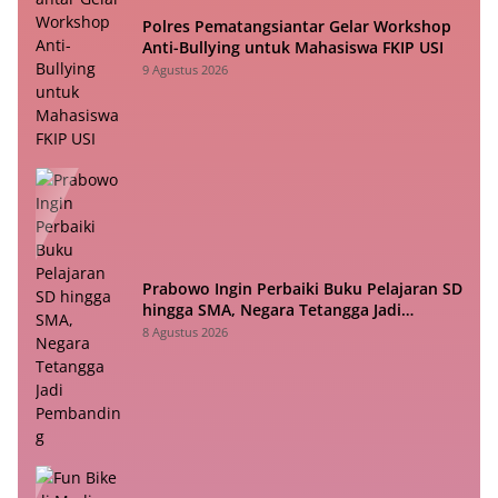
Polres Pematangsiantar Gelar Workshop
Anti-Bullying untuk Mahasiswa FKIP USI
9 Agustus 2026
Prabowo Ingin Perbaiki Buku Pelajaran SD
hingga SMA, Negara Tetangga Jadi
Pembanding
8 Agustus 2026