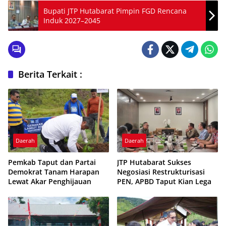
Bupati JTP Hutabarat Pimpin FGD Rencana
Induk 2027–2045
Berita Terkait :
Daerah
Daerah
Pemkab Taput dan Partai
JTP Hutabarat Sukses
Demokrat Tanam Harapan
Negosiasi Restrukturisasi
Lewat Akar Penghijauan
PEN, APBD Taput Kian Lega