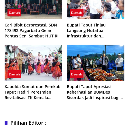
Daerah
Daerah
Cari Bibit Berprestasi, SDN
Bupati Taput Tinjau
178492 Pagarbatu Gelar
Langsung Hutatua,
Pentas Seni Sambut HUT RI
Infrastruktur dan
Konektivitas Jadi Fokus
Utama
Daerah
Daerah
Kapolda Sumut dan Pemkab
Bupati Taput Apresiasi
Taput Hadiri Peresmian
Keberhasilan BUMDes
Revitalisasi TK Kemala
Sisordak Jadi Inspirasi bagi
Bhayangkari Tarutung
Desa Lain
Pilihan Editor :