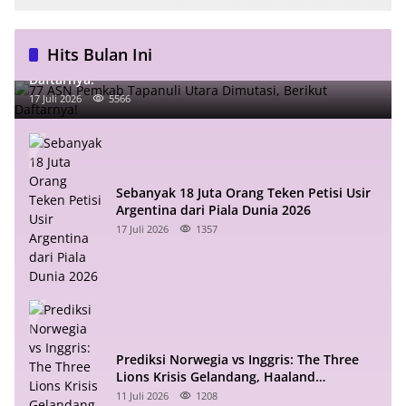
Hits Bulan Ini
77 ASN Pemkab Tapanuli Utara Dimutasi, Berikut
Daftarnya!
17 Juli 2026
5566
Sebanyak 18 Juta Orang Teken Petisi Usir
Argentina dari Piala Dunia 2026
17 Juli 2026
1357
Prediksi Norwegia vs Inggris: The Three
Lions Krisis Gelandang, Haaland
Mengintai
11 Juli 2026
1208