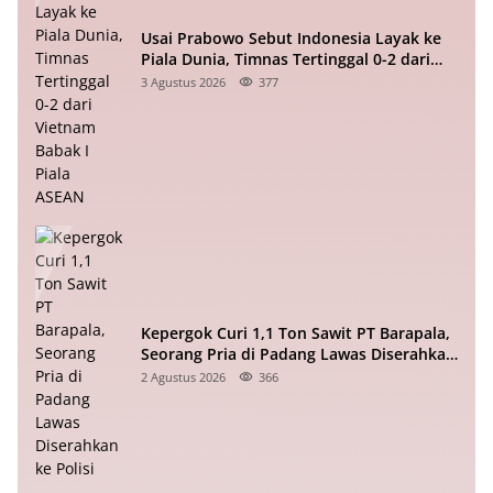
Usai Prabowo Sebut Indonesia Layak ke
Piala Dunia, Timnas Tertinggal 0-2 dari
Vietnam Babak I Piala ASEAN
3 Agustus 2026
377
Kepergok Curi 1,1 Ton Sawit PT Barapala,
Seorang Pria di Padang Lawas Diserahkan
ke Polisi
2 Agustus 2026
366