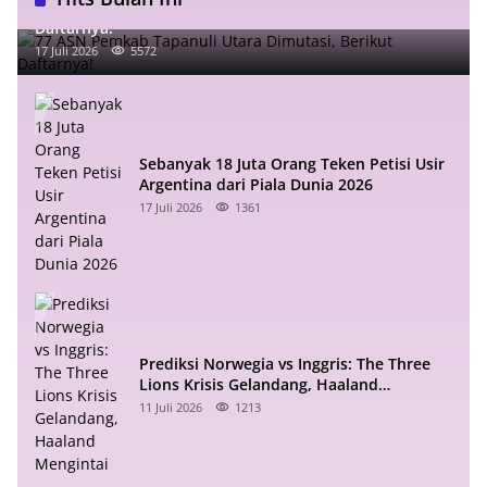
77 ASN Pemkab Tapanuli Utara Dimutasi, Berikut
Daftarnya!
17 Juli 2026
5572
Sebanyak 18 Juta Orang Teken Petisi Usir
Argentina dari Piala Dunia 2026
17 Juli 2026
1361
Prediksi Norwegia vs Inggris: The Three
Lions Krisis Gelandang, Haaland
Mengintai
11 Juli 2026
1213