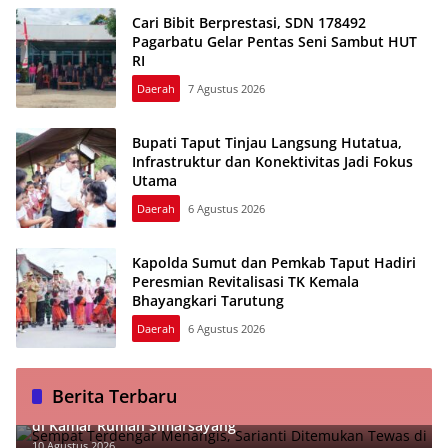
Cari Bibit Berprestasi, SDN 178492
Pagarbatu Gelar Pentas Seni Sambut HUT
RI
Daerah
7 Agustus 2026
Bupati Taput Tinjau Langsung Hutatua,
Infrastruktur dan Konektivitas Jadi Fokus
Utama
Daerah
6 Agustus 2026
Kapolda Sumut dan Pemkab Taput Hadiri
Peresmian Revitalisasi TK Kemala
Bhayangkari Tarutung
Daerah
6 Agustus 2026
Berita Terbaru
Sempat Terdengar Menangis, Sarianti Ditemukan Tewas
di Kamar Rumah Simarsayang
10 Agustus 2026