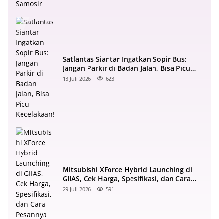
Satlantas Siantar Ingatkan Sopir Bus:
Jangan Parkir di Badan Jalan, Bisa Picu
Kecelakaan!
13 Juli 2026
623
Mitsubishi XForce Hybrid Launching di
GIIAS, Cek Harga, Spesifikasi, dan Cara
Pesannya di Sumut
29 Juli 2026
591