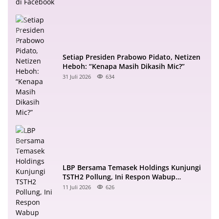
Setiap Presiden Prabowo Pidato, Netizen
Heboh: “Kenapa Masih Dikasih Mic?”
31 Juli 2026
634
LBP Bersama Temasek Holdings Kunjungi
TSTH2 Pollung, Ini Respon Wabup
Samosir
11 Juli 2026
626