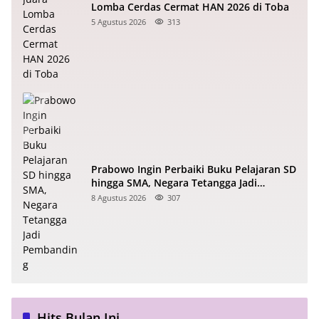
Lomba Cerdas Cermat HAN 2026 di Toba
5 Agustus 2026
313
Prabowo Ingin Perbaiki Buku Pelajaran SD
hingga SMA, Negara Tetangga Jadi
Pembanding
8 Agustus 2026
307
Hits Bulan Ini