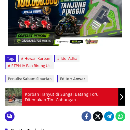
Tag:
Hewan Kurban
Idul Adha
PTPN IV Bah Birung Ulu
Penulis: Sabam Siburian
Editor: Anwar
Korban Hanyut di Sungai Batang Toru
Ditemukan Tim Gabungan