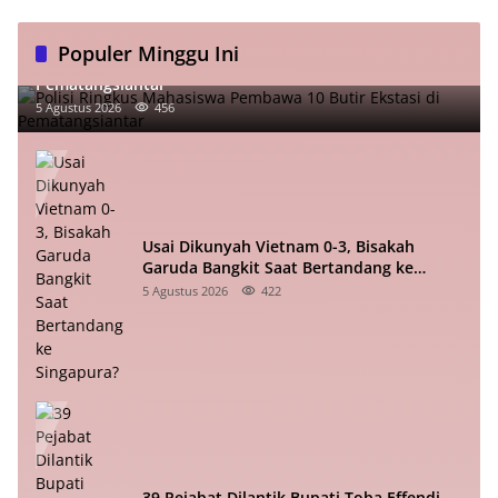
Populer Minggu Ini
Polisi Ringkus Mahasiswa Pembawa 10 Butir Ekstasi di
Pematangsiantar
5 Agustus 2026
456
Usai Dikunyah Vietnam 0-3, Bisakah
Garuda Bangkit Saat Bertandang ke
Singapura?
5 Agustus 2026
422
39 Pejabat Dilantik Bupati Toba Effendi,