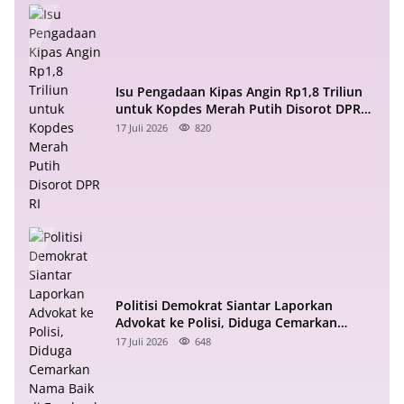
Isu Pengadaan Kipas Angin Rp1,8 Triliun
untuk Kopdes Merah Putih Disorot DPR
RI
17 Juli 2026
820
Politisi Demokrat Siantar Laporkan
Advokat ke Polisi, Diduga Cemarkan
Nama Baik di Facebook
17 Juli 2026
648