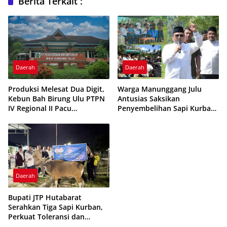
Berita Terkait :
Daerah
Daerah
Produksi Melesat Dua Digit,
Warga Manunggang Julu
Kebun Bah Birung Ulu PTPN
Antusias Saksikan
IV Regional II Pacu
Penyembelihan Sapi Kurban
Transformasi dan
Presiden Prabowo Subianto
Pemberdayaan Masyarakat
Daerah
Bupati JTP Hutabarat
Serahkan Tiga Sapi Kurban,
Perkuat Toleransi dan
Kebersamaan di Tapanuli