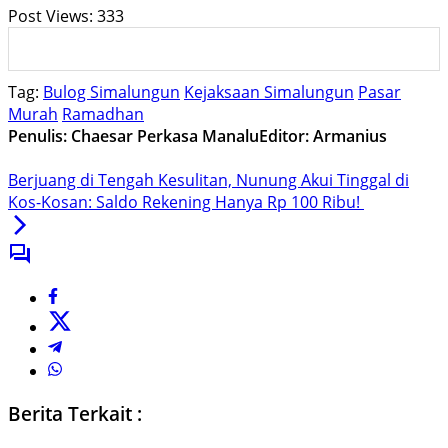
Post Views:
333
Tag:
Bulog Simalungun
Kejaksaan Simalungun
Pasar
Murah
Ramadhan
Penulis: Chaesar Perkasa Manalu
Editor: Armanius
Berjuang di Tengah Kesulitan, Nunung Akui Tinggal di
Kos-Kosan: Saldo Rekening Hanya Rp 100 Ribu!
Berita Terkait :