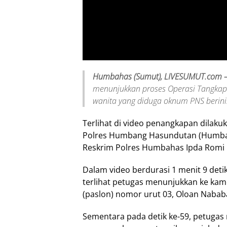
Humbahas (Sumut), LIVESUMUT.com 
menunjukkan proses Operasi Tangkap
wanita yang diduga oknum PNS berinis
Terlihat di video penangkapan dilaku
Polres Humbang Hasundutan (Humbah
Reskrim Polres Humbahas Ipda Romi G
Dalam video berdurasi 1 menit 9 detik
terlihat petugas menunjukkan ke kam
(paslon) nomor urut 03, Oloan Naba
Sementara pada detik ke-59, petuga