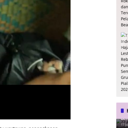
77 
Ber
17 Ju