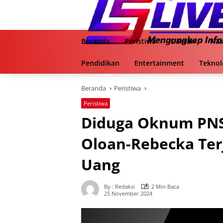
Langsung
ke
konten
Beranda
Peristiwa
Daerah
Nas
Pendidikan
Entertainment
Teknol
Beranda
Peristiwa
Peristiwa
Diduga Oknum PNS
Oloan-Rebecka Terj
Uang
By : Redaksi
2 Min Baca
25 November 2024