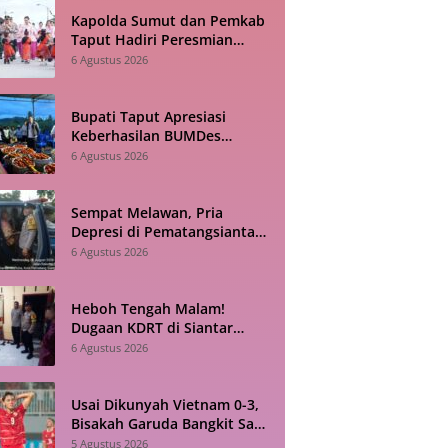
Kapolda Sumut dan Pemkab
Taput Hadiri Peresmian
Revitalisasi TK Kemala
6 Agustus 2026
Bhayangkari Tarutung
Bupati Taput Apresiasi
Keberhasilan BUMDes
Sisordak Jadi Inspirasi bagi
6 Agustus 2026
Desa Lain
Sempat Melawan, Pria
Depresi di Pematangsiantar
Akhirnya Dievakuasi Polisi
6 Agustus 2026
Heboh Tengah Malam!
Dugaan KDRT di Siantar
Barat Berujung ke Kantor
6 Agustus 2026
Polisi
Usai Dikunyah Vietnam 0-3,
Bisakah Garuda Bangkit Saat
Bertandang ke Singapura?
5 Agustus 2026