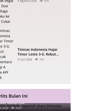
Rokok Ilegal dan Dua
4 Agustus 2026
314
Terduga Pelaku ke Bea Cukai
Timnas Indonesia Hajar
Timor Leste 3-0, Rebut
Puncak Sementara Grup A
31 Juli 2026
312
Piala AFF 2026
Hits Bulan Ini
ASN Pemkab Tapanuli Utara Dimutasi,
ikut Daftarnya!
li 2026
5547