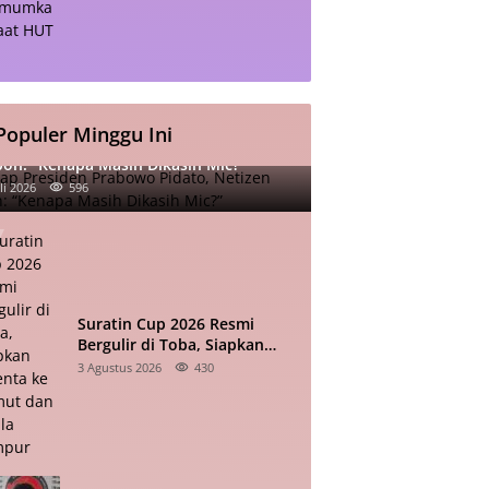
Populer Minggu Ini
iap Presiden Prabowo Pidato, Netizen
oh: “Kenapa Masih Dikasih Mic?”
li 2026
596
Suratin Cup 2026 Resmi
Bergulir di Toba, Siapkan
Talenta ke Sumut dan Kuala
3 Agustus 2026
430
Lumpur