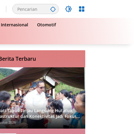
Internasional
Otomotif
Berita Terbaru
ati Taput Tinjau Langsung Hutatua,
rastruktur dan Konektivitas Jadi Fokus
ama
ustus 2026