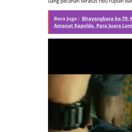
uang pecahan seratus ribu rupiah dan
Baca Juga :
Bhayangkara ke-79:
Amanat Kapolda, Para Juara Lo