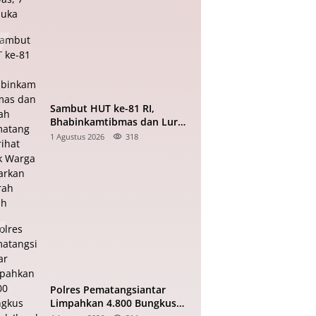
Sambut HUT ke-81 RI,
Bhabinkamtibmas dan Lurah
Pematang Marihat Ajak
1 Agustus 2026
318
Warga Kibarkan Merah Putih
Polres Pematangsiantar
Limpahkan 4.800 Bungkus