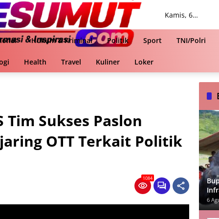
Kamis, 6
Agustus 2026
ional
Hukum & Kriminal
Politik
Sport
TNI/Polri
ogi
Health
Travel
Kuliner
Loker
 Tim Sukses Paslon
aring OTT Terkait Politik
1084
Bup
Inf
Ut
6 Ag