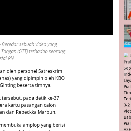
–
Beredar sebuah video yang
 Tangan (OTT) terhadap seorang
ial RN.
kan oleh personel Satreskrim
as) yang dipimpin oleh KBO
inting beserta timnya.
 tersebut, pada detik ke-37
era kartu pasangan calon
ban dan Rebeckka Marbun.
s membuka amplop yang berisi