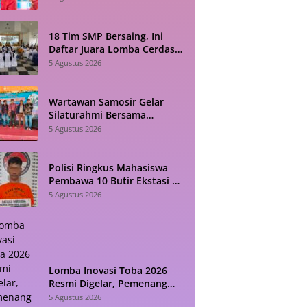
18 Tim SMP Bersaing, Ini
Daftar Juara Lomba Cerdas
Cermat HAN 2026 di Toba
5 Agustus 2026
Wartawan Samosir Gelar
Silaturahmi Bersama
Diskominfo, Sepakat Bangun
5 Agustus 2026
Komunikasi Konstruktif
Polisi Ringkus Mahasiswa
Pembawa 10 Butir Ekstasi di
Pematangsiantar
5 Agustus 2026
Lomba Inovasi Toba 2026
Resmi Digelar, Pemenang
Diumumkan Saat HUT RI
5 Agustus 2026