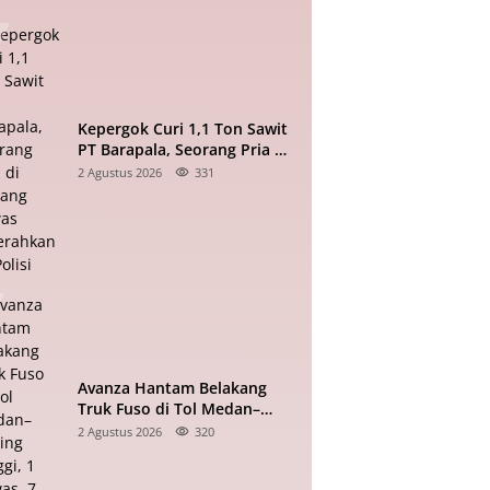
Kepergok Curi 1,1 Ton Sawit
PT Barapala, Seorang Pria di
Padang Lawas Diserahkan ke
2 Agustus 2026
331
Polisi
Avanza Hantam Belakang
Truk Fuso di Tol Medan–
Tebing Tinggi, 1 Tewas, 7
2 Agustus 2026
320
Terluka