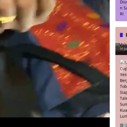
Set
Heb
31 Ju