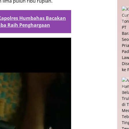
 lima puluh ribu rupiah.
 Kapolres Humbahas Bacakan
mba Raih Penghargaan