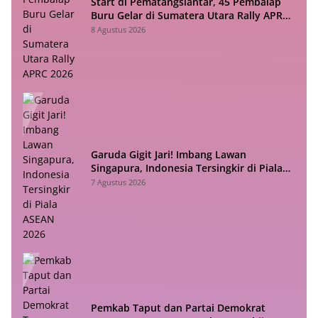
Start di Pematangsiantar, 45 Pembalap
Buru Gelar di Sumatera Utara Rally APRC
2026
8 Agustus 2026
Garuda Gigit Jari! Imbang Lawan
Singapura, Indonesia Tersingkir di Piala
ASEAN 2026
7 Agustus 2026
Pemkab Taput dan Partai Demokrat