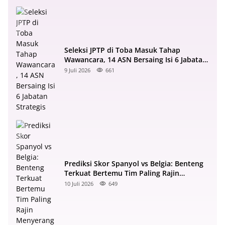
Seleksi JPTP di Toba Masuk Tahap
Wawancara, 14 ASN Bersaing Isi 6 Jabatan
Strategis
9 Juli 2026
661
Prediksi Skor Spanyol vs Belgia: Benteng
Terkuat Bertemu Tim Paling Rajin
Menyerang
10 Juli 2026
649