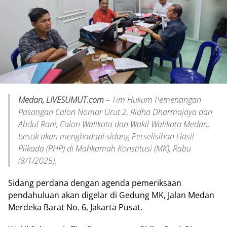
Medan, LIVESUMUT.com
– Tim Hukum Pemenangan
Pasangan Calon Nomor Urut 2, Ridha Dharmajaya dan
Abdul Rani, Calon Walikota dan Wakil Walikota Medan,
besok akan menghadapi sidang Perselisihan Hasil
Pilkada (PHP) di Mahkamah Konstitusi (MK), Rabu
(8/1/2025).
Sidang perdana dengan agenda pemeriksaan
pendahuluan akan digelar di Gedung MK, Jalan Medan
Merdeka Barat No. 6, Jakarta Pusat.