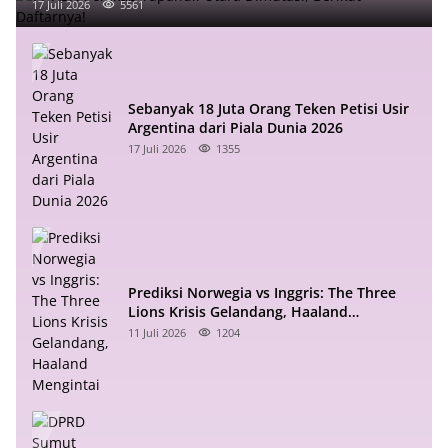
17 Juli 2026
5561
Sebanyak 18 Juta Orang Teken Petisi Usir
Argentina dari Piala Dunia 2026
17 Juli 2026
1355
Prediksi Norwegia vs Inggris: The Three
Lions Krisis Gelandang, Haaland
Mengintai
11 Juli 2026
1204