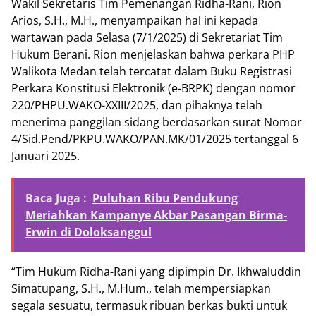
Wakil Sekretaris Tim Pemenangan Ridha-Rani, Rion
Arios, S.H., M.H., menyampaikan hal ini kepada
wartawan pada Selasa (7/1/2025) di Sekretariat Tim
Hukum Berani. Rion menjelaskan bahwa perkara PHP
Walikota Medan telah tercatat dalam Buku Registrasi
Perkara Konstitusi Elektronik (e-BRPK) dengan nomor
220/PHPU.WAKO-XXIII/2025, dan pihaknya telah
menerima panggilan sidang berdasarkan surat Nomor
4/Sid.Pend/PKPU.WAKO/PAN.MK/01/2025 tertanggal 6
Januari 2025.
Baca Juga :
Puluhan Ribu Pendukung
Meriahkan Kampanye Akbar Pasangan Birma-
Erwin di Doloksanggul
“Tim Hukum Ridha-Rani yang dipimpin Dr. Ikhwaluddin
Simatupang, S.H., M.Hum., telah mempersiapkan
segala sesuatu, termasuk ribuan berkas bukti untuk