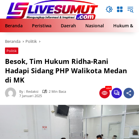
Langsung
ke
konten
Beranda
Peristiwa
Daerah
Nasional
Hukum & Kr
Beranda
Politik
Politik
Besok, Tim Hukum Ridha-Rani
Hadapi Sidang PHP Walikota Medan
di MK
444
By : Redaksi
2 Min Baca
7 Januari 2025