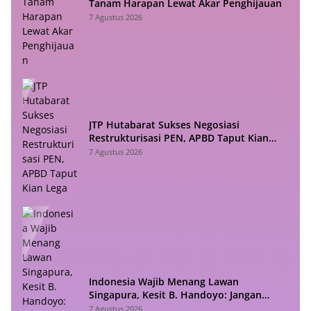
Tanam Harapan Lewat Akar Penghijauan
7 Agustus 2026
JTP Hutabarat Sukses Negosiasi
Restrukturisasi PEN, APBD Taput Kian
Lega
7 Agustus 2026
Indonesia Wajib Menang Lawan
Singapura, Kesit B. Handoyo: Jangan
Sampai Tekanan Jadi Bumerang
7 Agustus 2026