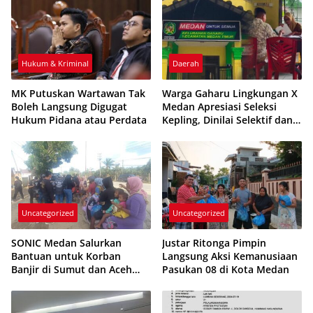
Hukum & Kriminal
Daerah
MK Putuskan Wartawan Tak
Warga Gaharu Lingkungan X
Boleh Langsung Digugat
Medan Apresiasi Seleksi
Hukum Pidana atau Perdata
Kepling, Dinilai Selektif dan
Transparan
Uncategorized
Uncategorized
SONIC Medan Salurkan
Justar Ritonga Pimpin
Bantuan untuk Korban
Langsung Aksi Kemanusiaan
Banjir di Sumut dan Aceh
Pasukan 08 di Kota Medan
dalam Rangka Anniversary
ke-5