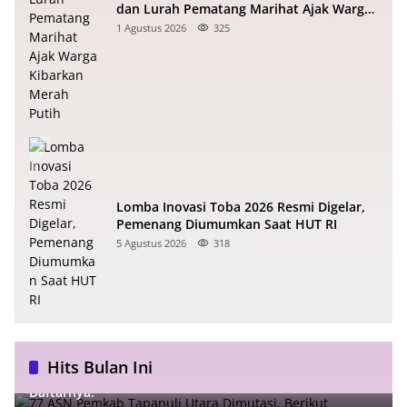
dan Lurah Pematang Marihat Ajak Warga
Kibarkan Merah Putih
1 Agustus 2026
325
Lomba Inovasi Toba 2026 Resmi Digelar,
Pemenang Diumumkan Saat HUT RI
5 Agustus 2026
318
Hits Bulan Ini
77 ASN Pemkab Tapanuli Utara Dimutasi, Berikut
Daftarnya!