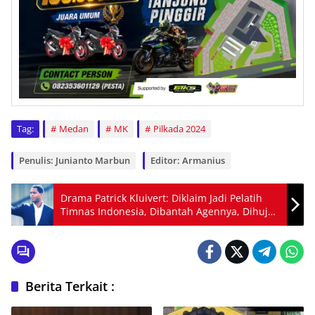
Tag:
Medan
MK
Pilkada 2024
Penulis: Junianto Marbun
Editor: Armanius
Drama Patrick Kluivert: Diklaim Jadi Pelatih
Timnas Indonesia, Dibantah Agennya, Dihujat
Netizen!
Berita Terkait :