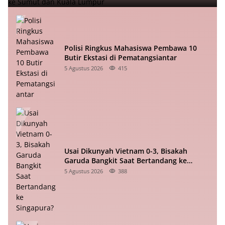
Polisi Ringkus Mahasiswa Pembawa 10
Butir Ekstasi di Pematangsiantar
5 Agustus 2026
415
Usai Dikunyah Vietnam 0-3, Bisakah
Garuda Bangkit Saat Bertandang ke
Singapura?
5 Agustus 2026
388