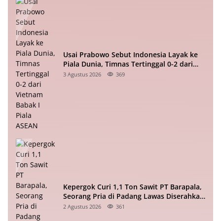
Usai Prabowo Sebut Indonesia Layak ke
Piala Dunia, Timnas Tertinggal 0-2 dari
Vietnam Babak I Piala ASEAN
3 Agustus 2026
369
Kepergok Curi 1,1 Ton Sawit PT Barapala,
Seorang Pria di Padang Lawas Diserahkan
ke Polisi
2 Agustus 2026
361