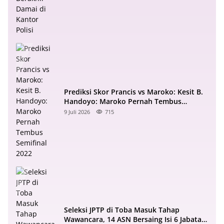
Prediksi Skor Prancis vs Maroko: Kesit B.
Handoyo: Maroko Pernah Tembus
Semifinal 2022
9 Juli 2026
715
Seleksi JPTP di Toba Masuk Tahap
Wawancara, 14 ASN Bersaing Isi 6 Jabatan