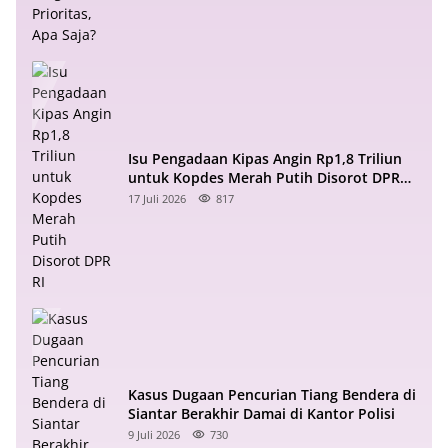
Isu Pengadaan Kipas Angin Rp1,8 Triliun
untuk Kopdes Merah Putih Disorot DPR
RI
17 Juli 2026
817
Kasus Dugaan Pencurian Tiang Bendera di
Siantar Berakhir Damai di Kantor Polisi
9 Juli 2026
730