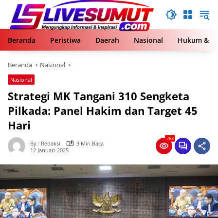
Langsung
ke
konten
Beranda
Peristiwa
Daerah
Nasional
Hukum & Kr
Beranda
Nasional
Nasional
Strategi MK Tangani 310 Sengketa
Pilkada: Panel Hakim dan Target 45
Hari
263
By : Redaksi
3 Min Baca
12 Januari 2025