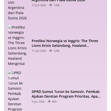
17 Juli 2026
1356
Prediksi Norwegia vs Inggris: The Three
Lions Krisis Gelandang, Haaland
Mengintai
11 Juli 2026
1206
DPRD Sumut Turun ke Samosir, Pemkab
Ajukan Deretan Program Prioritas, Apa
Saja?
9 Juli 2026
869