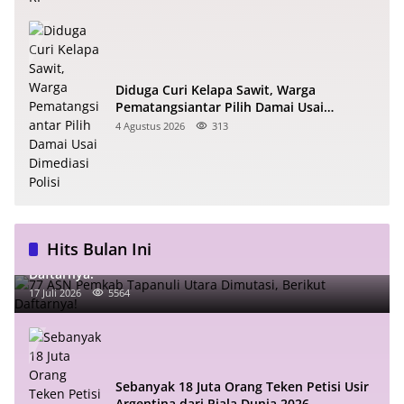
Diduga Curi Kelapa Sawit, Warga
Pematangsiantar Pilih Damai Usai
Dimediasi Polisi
4 Agustus 2026
313
Hits Bulan Ini
77 ASN Pemkab Tapanuli Utara Dimutasi, Berikut
Daftarnya!
17 Juli 2026
5564
Sebanyak 18 Juta Orang Teken Petisi Usir
Argentina dari Piala Dunia 2026