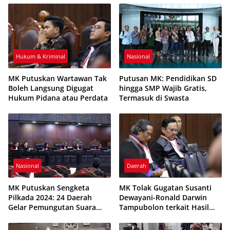
Hukum & Kriminal
Nasional
MK Putuskan Wartawan Tak
Putusan MK: Pendidikan SD
Boleh Langsung Digugat
hingga SMP Wajib Gratis,
Hukum Pidana atau Perdata
Termasuk di Swasta
Nasional
Daerah
MK Putuskan Sengketa
MK Tolak Gugatan Susanti
Pilkada 2024: 24 Daerah
Dewayani-Ronald Darwin
Gelar Pemungutan Suara
Tampubolon terkait Hasil
Ulang
Pilkada Pematangsiantar
2024