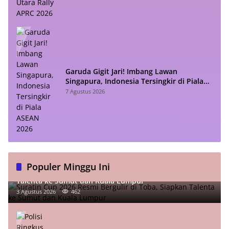
Garuda Gigit Jari! Imbang Lawan
Singapura, Indonesia Tersingkir di Piala
ASEAN 2026
7 Agustus 2026
Populer Minggu Ini
Suratin Cup 2026 Resmi Bergulir di Toba, Siapkan
Talenta ke Sumut dan Kuala Lumpur
3 Agustus 2026
462