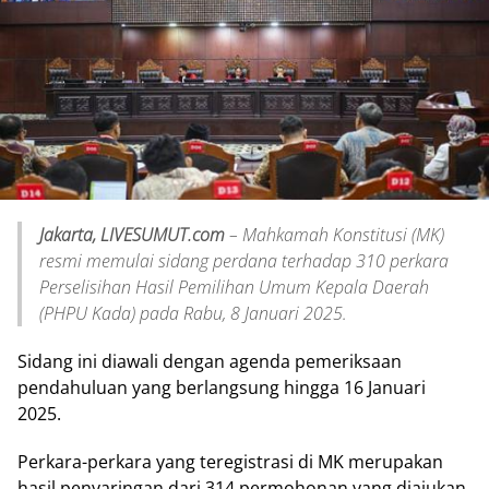
Jakarta, LIVESUMUT.com
– Mahkamah Konstitusi (MK)
resmi memulai sidang perdana terhadap 310 perkara
Perselisihan Hasil Pemilihan Umum Kepala Daerah
(PHPU Kada) pada Rabu, 8 Januari 2025.
Sidang ini diawali dengan agenda pemeriksaan
pendahuluan yang berlangsung hingga 16 Januari
2025.
Perkara-perkara yang teregistrasi di MK merupakan
hasil penyaringan dari 314 permohonan yang diajukan.