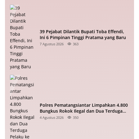
39 Pejabat Dilantik Bupati Toba Effendi,
Ini 6 Pimpinan Tinggi Pratama yang Baru
7 Agustus 2026
363
Polres Pematangsiantar Limpahkan 4.800
Bungkus Rokok Ilegal dan Dua Terduga
Pelaku ke Bea Cukai
4 Agustus 2026
350