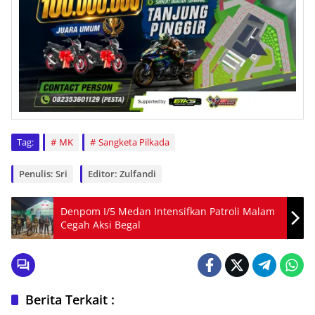
Tag:
MK
Sangketa Pilkada
Penulis: Sri
Editor: Zulfandi
Denpom I/5 Medan Intensifkan Patroli Malam
Cegah Aksi Begal
Berita Terkait :