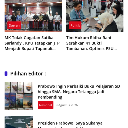
Daerah
Politik
MK Tolak Gugatan Satika –
Tim Hukum Ridha-Rani
Sarlandy , KPU Tetapkan JTP
Serahkan 41 Bukti
Menjadi Bupati Tapanuli
Tambahan, Optimis PSU
Utara
Pilwalkot Medan Dikabulkan
MK
Pilihan Editor :
Prabowo Ingin Perbaiki Buku Pelajaran SD
hingga SMA, Negara Tetangga Jadi
Pembanding
Nasional
8 Agustus 2026
Presiden Prabowo: Saya Sukanya