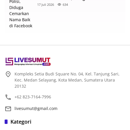
Nama Baik di Facebook
17 Juli 2026
634
Kompleks Setia Budi Square No. 04, Kel. Tanjung Sari,
Kec. Medan Selayang, Kota Medan, Sumatera Utara
20132
+62 823-7164-7996
livesumut@gmail.com
Kategori