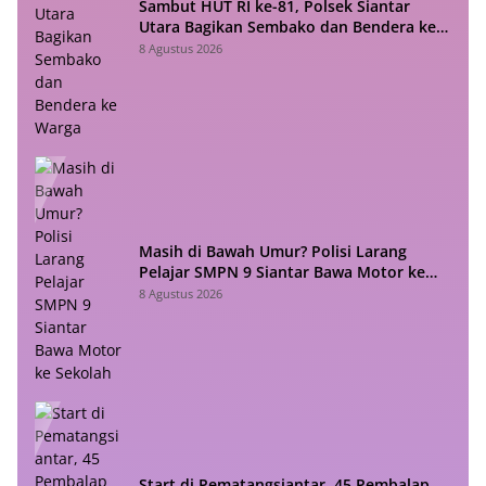
Sambut HUT RI ke-81, Polsek Siantar
Utara Bagikan Sembako dan Bendera ke
Warga
8 Agustus 2026
Masih di Bawah Umur? Polisi Larang
Pelajar SMPN 9 Siantar Bawa Motor ke
Sekolah
8 Agustus 2026
Start di Pematangsiantar, 45 Pembalap