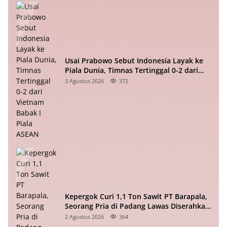
Usai Prabowo Sebut Indonesia Layak ke
Piala Dunia, Timnas Tertinggal 0-2 dari
Vietnam Babak I Piala ASEAN
3 Agustus 2026
372
Kepergok Curi 1,1 Ton Sawit PT Barapala,
Seorang Pria di Padang Lawas Diserahkan
ke Polisi
2 Agustus 2026
364