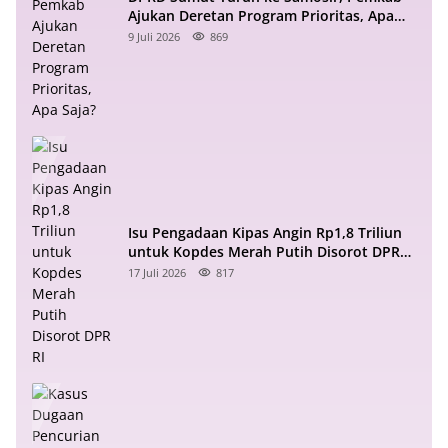
Ajukan Deretan Program Prioritas, Apa
Saja?
9 Juli 2026
869
Isu Pengadaan Kipas Angin Rp1,8 Triliun
untuk Kopdes Merah Putih Disorot DPR
RI
17 Juli 2026
817