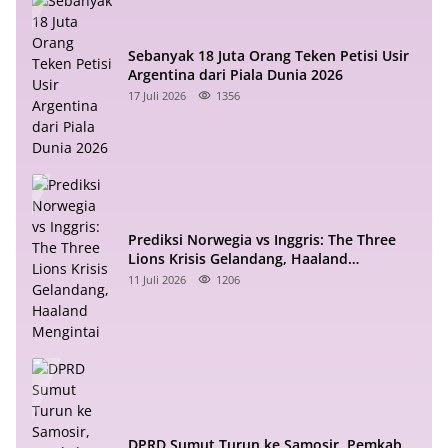
Sebanyak 18 Juta Orang Teken Petisi Usir
Argentina dari Piala Dunia 2026
17 Juli 2026
1356
Prediksi Norwegia vs Inggris: The Three
Lions Krisis Gelandang, Haaland
Mengintai
11 Juli 2026
1206
DPRD Sumut Turun ke Samosir, Pemkab