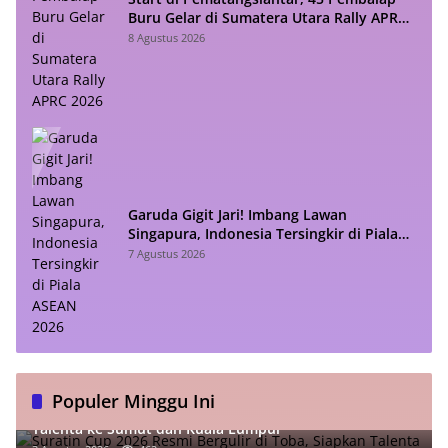
Buru Gelar di Sumatera Utara Rally APRC
2026
8 Agustus 2026
Garuda Gigit Jari! Imbang Lawan
Singapura, Indonesia Tersingkir di Piala
ASEAN 2026
7 Agustus 2026
Populer Minggu Ini
Suratin Cup 2026 Resmi Bergulir di Toba, Siapkan
Talenta ke Sumut dan Kuala Lumpur