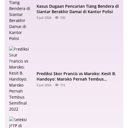
Kasus Dugaan Pencurian Tiang Bendera di
Siantar Berakhir Damai di Kantor Polisi
9 Juli 2026
730
Prediksi Skor Prancis vs Maroko: Kesit B.
Handoyo: Maroko Pernah Tembus
Semifinal 2022
9 Juli 2026
715