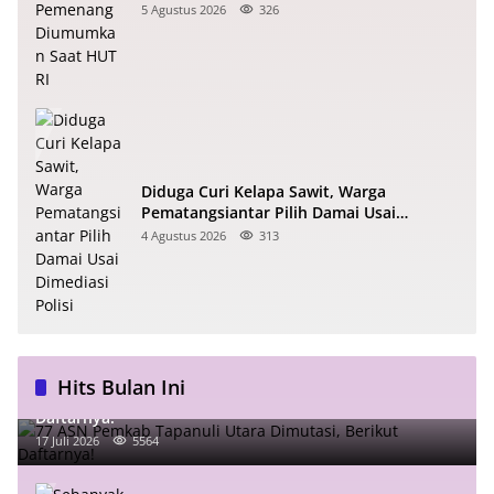
5 Agustus 2026
326
Diduga Curi Kelapa Sawit, Warga
Pematangsiantar Pilih Damai Usai
Dimediasi Polisi
4 Agustus 2026
313
Hits Bulan Ini
77 ASN Pemkab Tapanuli Utara Dimutasi, Berikut
Daftarnya!
17 Juli 2026
5564