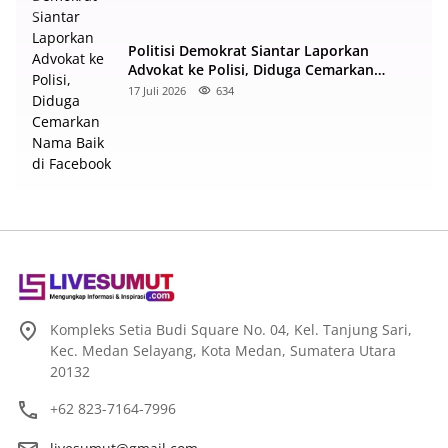
Politisi Demokrat Siantar Laporkan
Advokat ke Polisi, Diduga Cemarkan
Nama Baik di Facebook
17 Juli 2026
634
Kompleks Setia Budi Square No. 04, Kel. Tanjung Sari,
Kec. Medan Selayang, Kota Medan, Sumatera Utara
20132
+62 823-7164-7996