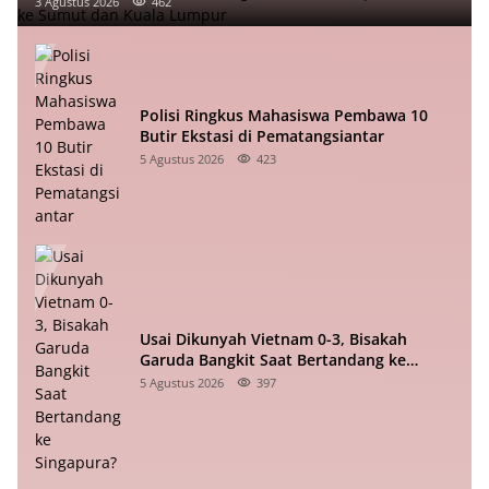
3 Agustus 2026
462
Polisi Ringkus Mahasiswa Pembawa 10
Butir Ekstasi di Pematangsiantar
5 Agustus 2026
423
Usai Dikunyah Vietnam 0-3, Bisakah
Garuda Bangkit Saat Bertandang ke
Singapura?
5 Agustus 2026
397