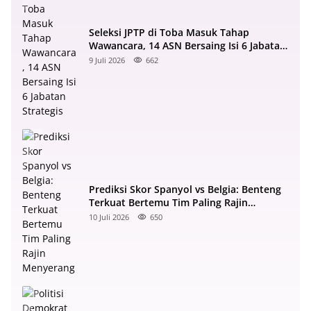
Seleksi JPTP di Toba Masuk Tahap
Wawancara, 14 ASN Bersaing Isi 6 Jabatan
Strategis
9 Juli 2026
662
Prediksi Skor Spanyol vs Belgia: Benteng
Terkuat Bertemu Tim Paling Rajin
Menyerang
10 Juli 2026
650