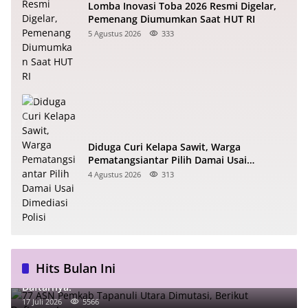
Lomba Inovasi Toba 2026 Resmi Digelar,
Pemenang Diumumkan Saat HUT RI
5 Agustus 2026
333
Diduga Curi Kelapa Sawit, Warga
Pematangsiantar Pilih Damai Usai
Dimediasi Polisi
4 Agustus 2026
313
Hits Bulan Ini
77 ASN Pemkab Tapanuli Utara Dimutasi, Berikut
Daftarnya!
17 Juli 2026
5566