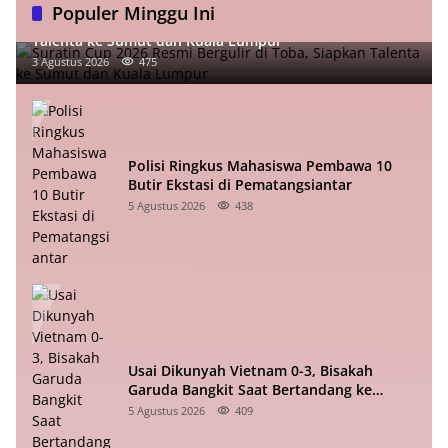
Populer Minggu Ini
Suratin Cup 2026 Resmi Bergulir di Toba, Siapkan
Talenta ke Sumut dan Kuala Lumpur
3 Agustus 2026
475
Polisi Ringkus Mahasiswa Pembawa 10
Butir Ekstasi di Pematangsiantar
5 Agustus 2026
438
Usai Dikunyah Vietnam 0-3, Bisakah
Garuda Bangkit Saat Bertandang ke
Singapura?
5 Agustus 2026
409