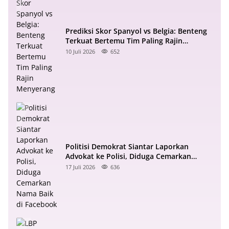
Prediksi Skor Spanyol vs Belgia: Benteng
Terkuat Bertemu Tim Paling Rajin
Menyerang
10 Juli 2026
652
Politisi Demokrat Siantar Laporkan
Advokat ke Polisi, Diduga Cemarkan
Nama Baik di Facebook
17 Juli 2026
636