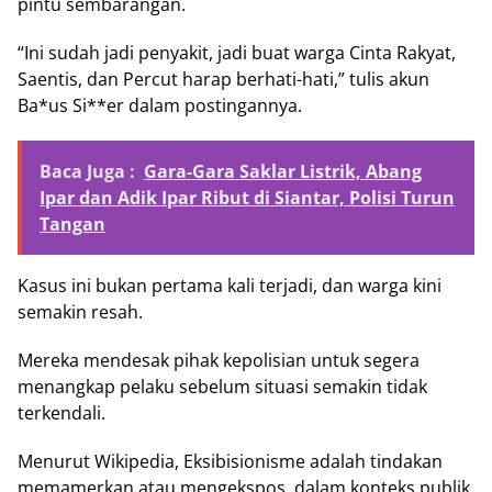
pintu sembarangan.
“Ini sudah jadi penyakit, jadi buat warga Cinta Rakyat,
Saentis, dan Percut harap berhati-hati,” tulis akun
Ba*us Si**er dalam postingannya.
Baca Juga :
Gara-Gara Saklar Listrik, Abang
Ipar dan Adik Ipar Ribut di Siantar, Polisi Turun
Tangan
Kasus ini bukan pertama kali terjadi, dan warga kini
semakin resah.
Mereka mendesak pihak kepolisian untuk segera
menangkap pelaku sebelum situasi semakin tidak
terkendali.
Menurut Wikipedia, Eksibisionisme adalah tindakan
memamerkan atau mengekspos, dalam konteks publik