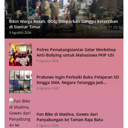
Bikin Warga Resah, ODGJ Dilaporkan Ganggu Ketertiban
di Siantar Timur
9 Agustus 2026
Polres Pematangsiantar Gelar Workshop
Anti-Bullying untuk Mahasiswa FKIP USI
9 Agustus 2026
Prabowo Ingin Perbaiki Buku Pelajaran SD
hingga SMA, Negara Tetangga Jadi
Pembanding
8 Agustus 2026
Fun Bike di Madina, Gowes dari
Panyabungan ke Taman Raja Batu
8 Agustus 2026