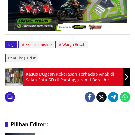
Tag:
Eksibisionisme
Warga Resah
Penulis: J. Frist
Kasus Dugaan Kekerasan Terhadap Anak di
Salah Satu SD di Parsingguran II Berakhir
Mediasi di Polsek Pollung
Pilihan Editor :