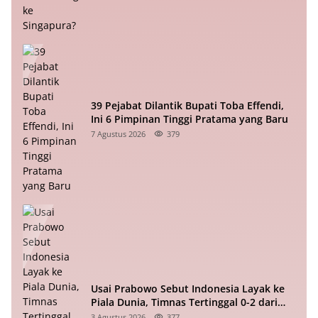
39 Pejabat Dilantik Bupati Toba Effendi,
Ini 6 Pimpinan Tinggi Pratama yang Baru
7 Agustus 2026
379
Usai Prabowo Sebut Indonesia Layak ke
Piala Dunia, Timnas Tertinggal 0-2 dari
Vietnam Babak I Piala ASEAN
3 Agustus 2026
377