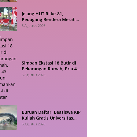
Jelang HUT RI ke-81,
Pedagang Bendera Merah
Putih di Siantar Sebut
5 Agustus 2026
Penjualan Lesu
Simpan Ekstasi 18 Butir di
Pekarangan Rumah, Pria 43
Tahun Diamankan Polisi di
5 Agustus 2026
Siantar
Buruan Daftar! Beasiswa KIP
Kuliah Gratis Universitas
Pertamina 2026 Masih
5 Agustus 2026
Dibuka