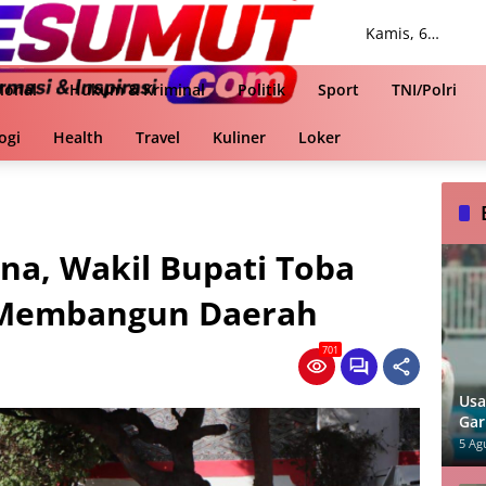
Kamis, 6
Agustus 2026
ional
Hukum & Kriminal
Politik
Sport
TNI/Polri
ogi
Health
Travel
Kuliner
Loker
a, Wakil Bupati Toba
 Membangun Daerah
701
Usa
Gar
Sin
5 Ag