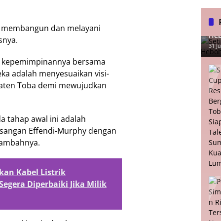
Set
am membangun dan melayani
Heb
snya.
31 Ju
al kepemimpinannya bersama
ka adalah menyesuaikan visi-
paten Toba demi mewujudkan
a tahap awal ini adalah
asangan Effendi-Murphy dengan
tambahnya.
an Kabel Listrik
gera Diperbaiki Jika Milik