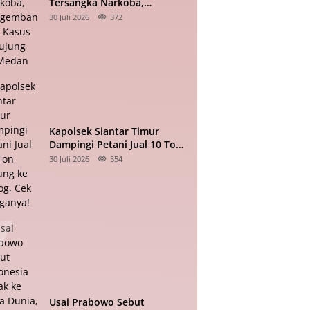
Tersangka Narkoba,
Pengembangan Kasus
30 Juli 2026
372
Berujung ke Medan
Kapolsek Siantar Timur
Dampingi Petani Jual 10 Ton
Jagung ke Bulog, Cek
30 Juli 2026
354
Harganya!
Usai Prabowo Sebut