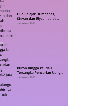
Dua Pelajar Humbahas,
Stevan dan Elyzah Lolos
Paskibraka Sumut 2026
4 Agustus 2026
Buron hingga ke Riau,
Tersangka Pencurian Uang
Rp46,2 Juta di Simalungun
4 Agustus 2026
Akhirnya Dibekuk Polisi