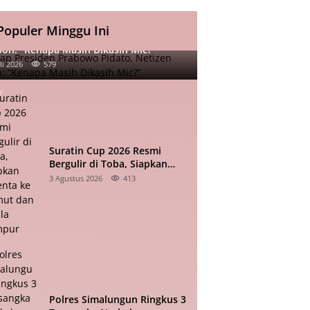
Populer Minggu Ini
iap Presiden Prabowo Pidato, Netizen
oh: “Kenapa Masih Dikasih Mic?”
li 2026
579
Suratin Cup 2026 Resmi
Bergulir di Toba, Siapkan
Talenta ke Sumut dan Kuala
3 Agustus 2026
413
Lumpur
Polres Simalungun Ringkus 3