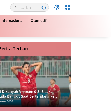
Internasional
Otomotif
Berita Terbaru
i Dikunyah Vietnam 0-3, Bisakah
uda Bangkit Saat Bertandang ke
gapura?
ustus 2026