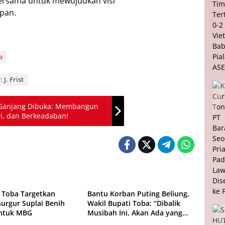
rsama untuk mewujudkan visi
pan.
a
 J. Frist
Ganjang Dibuka: Membangun
i, dan Berkeadaban!
Peristiwa
Toba Targetkan
Bantu Korban Puting Beliung,
urgur Suplai Benih
Wakil Bupati Toba: “Dibalik
untuk MBG
Musibah Ini, Akan Ada yang
Lebih Baik”