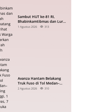
Sambut HUT ke-81 RI,
Bhabinkamtibmas dan Lurah
Pematang Marihat Ajak
1 Agustus 2026
313
Warga Kibarkan Merah Putih
Avanza Hantam Belakang
Truk Fuso di Tol Medan–
Tebing Tinggi, 1 Tewas, 7
2 Agustus 2026
310
Terluka