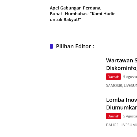
Apel Gabungan Perdana,
Bupati Humbahas: “Kami Hadir
untuk Rakyat!”
Pilihan Editor :
Wartawan S
Diskominfo
Daerah
5 Agustu
SAMOSIR, LIVESU
Lomba Inov
Diumumkan 
Daerah
5 Agustu
BALIGE, LIVESUMU