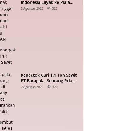
Indonesia Layak ke Piala
Dunia, Timnas Tertinggal 0-2
3 Agustus 2026
326
dari Vietnam Babak I Piala
ASEAN
Kepergok Curi 1,1 Ton Sawit
PT Barapala, Seorang Pria di
Padang Lawas Diserahkan ke
2 Agustus 2026
320
Polisi