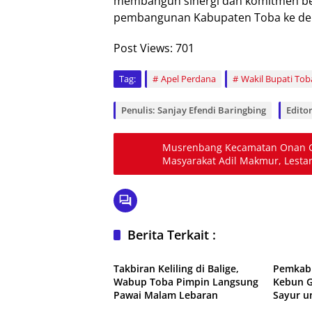
membangun sinergi dan komitmen be
pembangunan Kabupaten Toba ke de
Post Views:
701
Tag:
Apel Perdana
Wakil Bupati Tob
Penulis: Sanjay Efendi Baringbing
Editor:
Musrenbang Kecamatan Onan 
Masyarakat Adil Makmur, Lestar
Berita Terkait :
Daerah
Daerah
Takbiran Keliling di Balige,
Pemkab 
Wabup Toba Pimpin Langsung
Kebun G
Pawai Malam Lebaran
Sayur 
Daerah