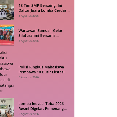
18 Tim SMP Bersaing, Ini
Daftar Juara Lomba Cerdas
Cermat HAN 2026 di Toba
5 Agustus 2026
Wartawan Samosir Gelar
Silaturahmi Bersama
Diskominfo, Sepakat Bangun
5 Agustus 2026
Komunikasi Konstruktif
Polisi Ringkus Mahasiswa
Pembawa 10 Butir Ekstasi di
Pematangsiantar
5 Agustus 2026
Lomba Inovasi Toba 2026
Resmi Digelar, Pemenang
Diumumkan Saat HUT RI
5 Agustus 2026