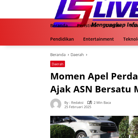
Langsung
ke
konten
Beranda
Peristiwa
Daerah
Nas
Pendidikan
Entertainment
Teknol
Beranda
Daerah
Daerah
Momen Apel Perdan
Ajak ASN Bersatu
By : Redaksi
2 Min Baca
25 Februari 2025