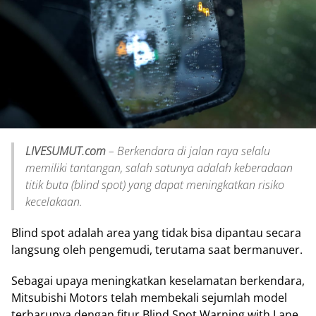
LIVESUMUT.com
– Berkendara di jalan raya selalu
memiliki tantangan, salah satunya adalah keberadaan
titik buta (blind spot) yang dapat meningkatkan risiko
kecelakaan.
Blind spot adalah area yang tidak bisa dipantau secara
langsung oleh pengemudi, terutama saat bermanuver.
Sebagai upaya meningkatkan keselamatan berkendara,
Mitsubishi Motors telah membekali sejumlah model
terbarunya dengan fitur Blind Spot Warning with Lane