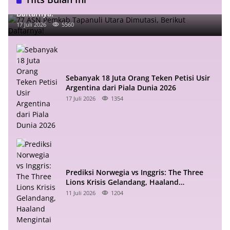
77 ASN Pemkab Tapanuli Utara Dimutasi, Berikut
Daftarnya!
17 Juli 2026
5560
Sebanyak 18 Juta Orang Teken Petisi Usir
Argentina dari Piala Dunia 2026
17 Juli 2026
1354
Prediksi Norwegia vs Inggris: The Three
Lions Krisis Gelandang, Haaland
Mengintai
11 Juli 2026
1204