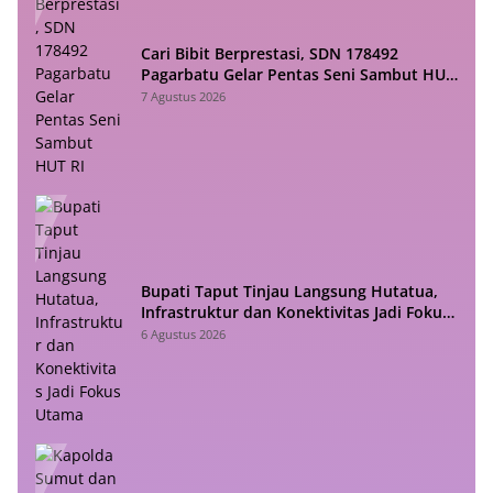
Cari Bibit Berprestasi, SDN 178492
Pagarbatu Gelar Pentas Seni Sambut HUT
RI
7 Agustus 2026
Bupati Taput Tinjau Langsung Hutatua,
Infrastruktur dan Konektivitas Jadi Fokus
Utama
6 Agustus 2026