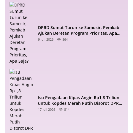
DPRD Sumut Turun ke Samosir, Pemkab
Ajukan Deretan Program Prioritas, Apa
Saja?
9 Juli 2026
864
Isu Pengadaan Kipas Angin Rp1,8 Triliun
untuk Kopdes Merah Putih Disorot DPR
RI
17 Juli 2026
814