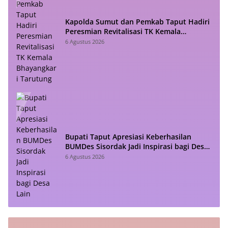
Kapolda Sumut dan Pemkab Taput Hadiri
Peresmian Revitalisasi TK Kemala
Bhayangkari Tarutung
6 Agustus 2026
Bupati Taput Apresiasi Keberhasilan
BUMDes Sisordak Jadi Inspirasi bagi Desa
Lain
6 Agustus 2026