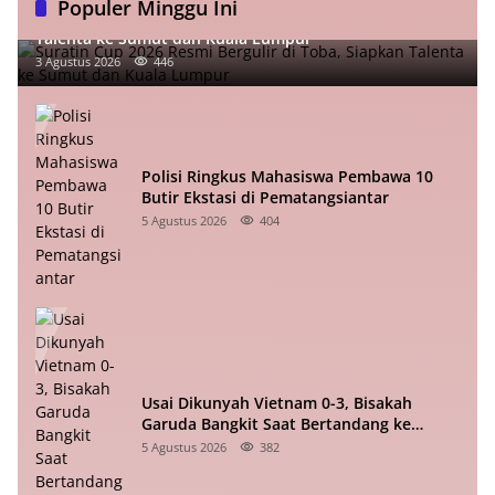
Populer Minggu Ini
Suratin Cup 2026 Resmi Bergulir di Toba, Siapkan
Talenta ke Sumut dan Kuala Lumpur
3 Agustus 2026
446
Polisi Ringkus Mahasiswa Pembawa 10
Butir Ekstasi di Pematangsiantar
5 Agustus 2026
404
Usai Dikunyah Vietnam 0-3, Bisakah
Garuda Bangkit Saat Bertandang ke
Singapura?
5 Agustus 2026
382