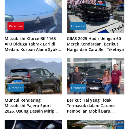
Peristiwa
Otomotif
Mitsubishi Xforce BK 1165
GIIAS 2025 Hadir dengan 60
AFU Diduga Tabrak Lari di
Merek Kendaraan, Berikut
Medan, Korban Alami Syok
Harga dan Cara Beli Tiketnya
dan Motor Rusak
Otomotif
Otomotif
Muncul Rendering
Berikut Hal yang Tidak
Mitsubishi Pajero Sport
Termasuk dalam Garansi
2026, Usung Desain Mirip
Pembelian Mobil Baru
Xpander
Mitsubishi Motors