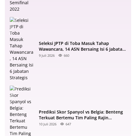
Seleksi JPTP di Toba Masuk Tahap
Wawancara, 14 ASN Bersaing Isi 6 Jabatan
Strategis
9 Juli 2026
660
Prediksi Skor Spanyol vs Belgia: Benteng
Terkuat Bertemu Tim Paling Rajin
Menyerang
10 Juli 2026
647