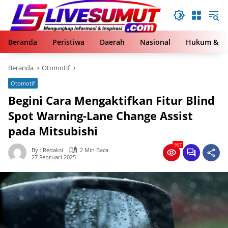
Langsung
ke
konten
Beranda
Peristiwa
Daerah
Nasional
Hukum & Kr
Beranda
Otomotif
Otomotif
Begini Cara Mengaktifkan Fitur Blind
Spot Warning-Lane Change Assist
pada Mitsubishi
967
By : Redaksi
2 Min Baca
27 Februari 2025