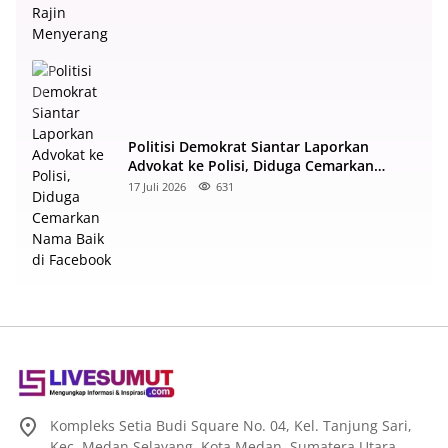
Politisi Demokrat Siantar Laporkan
Advokat ke Polisi, Diduga Cemarkan
Nama Baik di Facebook
17 Juli 2026
631
Kompleks Setia Budi Square No. 04, Kel. Tanjung Sari,
Kec. Medan Selayang, Kota Medan, Sumatera Utara