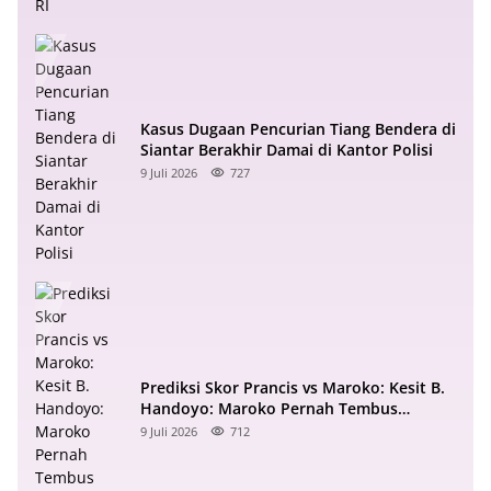
Kasus Dugaan Pencurian Tiang Bendera di
Siantar Berakhir Damai di Kantor Polisi
9 Juli 2026
727
Prediksi Skor Prancis vs Maroko: Kesit B.
Handoyo: Maroko Pernah Tembus
Semifinal 2022
9 Juli 2026
712