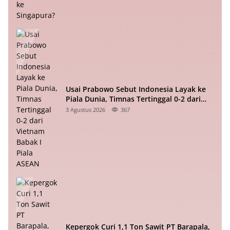
Usai Prabowo Sebut Indonesia Layak ke
Piala Dunia, Timnas Tertinggal 0-2 dari
Vietnam Babak I Piala ASEAN
3 Agustus 2026
367
Kepergok Curi 1,1 Ton Sawit PT Barapala,