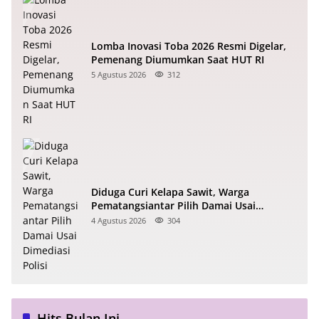
Lomba Inovasi Toba 2026 Resmi Digelar,
Pemenang Diumumkan Saat HUT RI
5 Agustus 2026
312
Diduga Curi Kelapa Sawit, Warga
Pematangsiantar Pilih Damai Usai
Dimediasi Polisi
4 Agustus 2026
304
Hits Bulan Ini