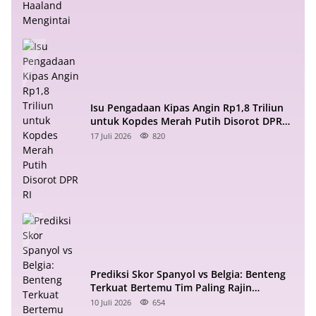
Isu Pengadaan Kipas Angin Rp1,8 Triliun
untuk Kopdes Merah Putih Disorot DPR
RI
17 Juli 2026
820
Prediksi Skor Spanyol vs Belgia: Benteng
Terkuat Bertemu Tim Paling Rajin
Menyerang
10 Juli 2026
654