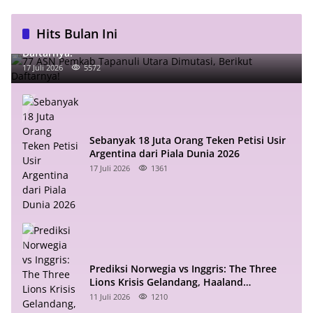
Hits Bulan Ini
77 ASN Pemkab Tapanuli Utara Dimutasi, Berikut
Daftarnya!
17 Juli 2026
5572
Sebanyak 18 Juta Orang Teken Petisi Usir
Argentina dari Piala Dunia 2026
17 Juli 2026
1361
Prediksi Norwegia vs Inggris: The Three
Lions Krisis Gelandang, Haaland
Mengintai
11 Juli 2026
1210