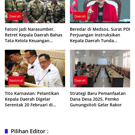
Daerah
Daerah
Fatoni Jadi Narasumber,
Beredar di Medsos, Surat PDI
Retret Kepala Daerah Bahas
Perjuangan Instruksikan
Tata Kelola Keuangan
Kepala Daerah Tunda
Daerah
Retreat ke Magelang
Nasional
Daerah
Tito Karnavian: Pelantikan
Strategi Baru Pemanfaatan
Kepala Daerah Digelar
Dana Desa 2025, Pemko
Serentak 20 Februari di
Gunungsitoli Gelar Rakor
Jakarta
Pilihan Editor :