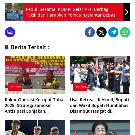
Peduli Sesama, KOMPI Gelar Aksi Berbagi
Takjil dan Harapkan Pematangsiantar Bebas
Narkoba
Berita Terkait :
Daerah
Daerah
Rakor Operasi Ketupat Toba
Usai Retreat di Akmil, Bupati
2025: Strategi Samosir
dan Wakil Bupati Humbahas
Antisipasi Lonjakan
Disambut Hangat di
Wisatawan Saat Lebaran
Doloksanggul