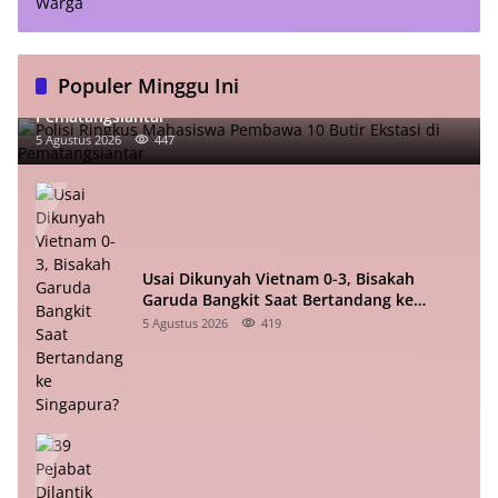
Populer Minggu Ini
Polisi Ringkus Mahasiswa Pembawa 10 Butir Ekstasi di
Pematangsiantar
5 Agustus 2026
447
Usai Dikunyah Vietnam 0-3, Bisakah
Garuda Bangkit Saat Bertandang ke
Singapura?
5 Agustus 2026
419