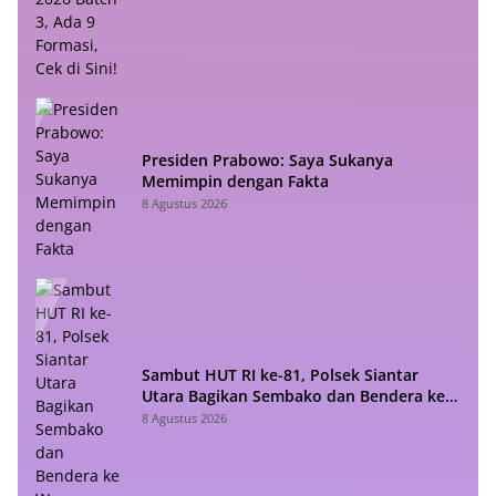
Presiden Prabowo: Saya Sukanya
Memimpin dengan Fakta
8 Agustus 2026
Sambut HUT RI ke-81, Polsek Siantar
Utara Bagikan Sembako dan Bendera ke
Warga
8 Agustus 2026