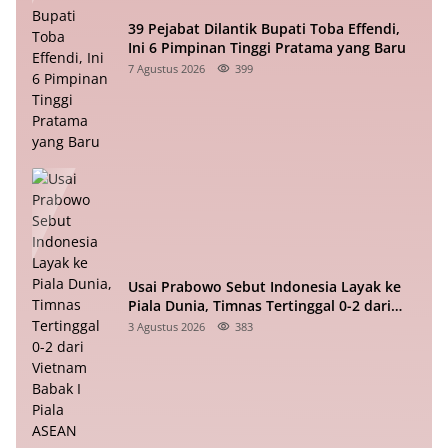
39 Pejabat Dilantik Bupati Toba Effendi,
Ini 6 Pimpinan Tinggi Pratama yang Baru
7 Agustus 2026
399
Usai Prabowo Sebut Indonesia Layak ke
Piala Dunia, Timnas Tertinggal 0-2 dari
Vietnam Babak I Piala ASEAN
3 Agustus 2026
383