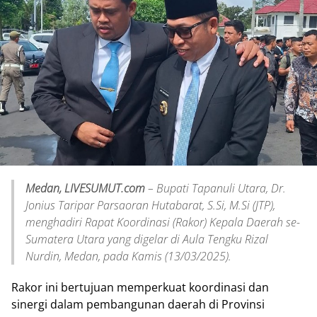
Medan, LIVESUMUT.com
– Bupati Tapanuli Utara, Dr.
Jonius Taripar Parsaoran Hutabarat, S.Si, M.Si (JTP),
menghadiri Rapat Koordinasi (Rakor) Kepala Daerah se-
Sumatera Utara yang digelar di Aula Tengku Rizal
Nurdin, Medan, pada Kamis (13/03/2025).
Rakor ini bertujuan memperkuat koordinasi dan
sinergi dalam pembangunan daerah di Provinsi