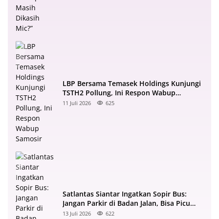
LBP Bersama Temasek Holdings Kunjungi
TSTH2 Pollung, Ini Respon Wabup
Samosir
11 Juli 2026
625
Satlantas Siantar Ingatkan Sopir Bus:
Jangan Parkir di Badan Jalan, Bisa Picu
Kecelakaan!
13 Juli 2026
622