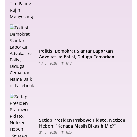
Politisi Demokrat Siantar Laporkan
Advokat ke Polisi, Diduga Cemarkan
Nama Baik di Facebook
17 Juli 2026
647
Setiap Presiden Prabowo Pidato, Netizen
Heboh: “Kenapa Masih Dikasih Mic?”
31 Juli 2026
625