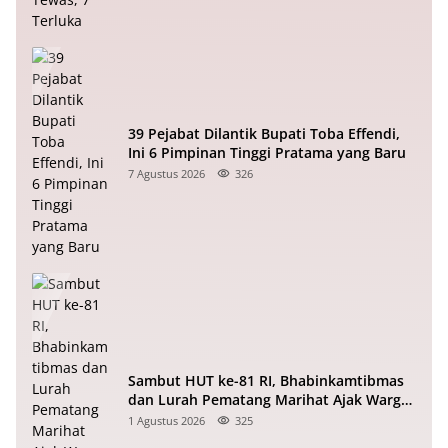
39 Pejabat Dilantik Bupati Toba Effendi,
Ini 6 Pimpinan Tinggi Pratama yang Baru
7 Agustus 2026
326
Sambut HUT ke-81 RI, Bhabinkamtibmas
dan Lurah Pematang Marihat Ajak Warga
Kibarkan Merah Putih
1 Agustus 2026
325