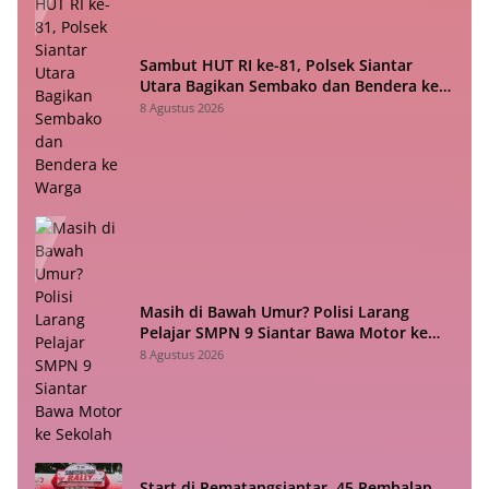
Sambut HUT RI ke-81, Polsek Siantar
Utara Bagikan Sembako dan Bendera ke
Warga
8 Agustus 2026
Masih di Bawah Umur? Polisi Larang
Pelajar SMPN 9 Siantar Bawa Motor ke
Sekolah
8 Agustus 2026
Start di Pematangsiantar, 45 Pembalap