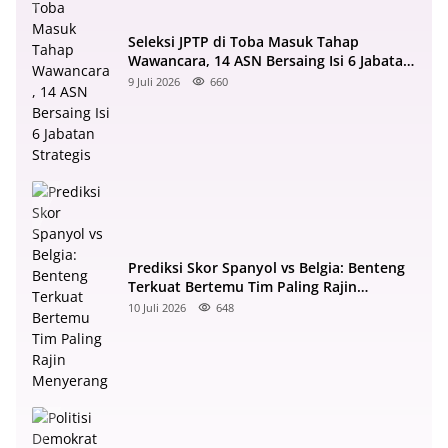
Seleksi JPTP di Toba Masuk Tahap
Wawancara, 14 ASN Bersaing Isi 6 Jabatan
Strategis
9 Juli 2026
660
Prediksi Skor Spanyol vs Belgia: Benteng
Terkuat Bertemu Tim Paling Rajin
Menyerang
10 Juli 2026
648