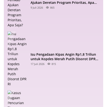
Ajukan Deretan Program Prioritas, Apa
Saja?
9 Juli 2026
865
Isu Pengadaan Kipas Angin Rp1,8 Triliun
untuk Kopdes Merah Putih Disorot DPR
RI
17 Juli 2026
815