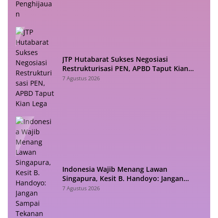
JTP Hutabarat Sukses Negosiasi
Restrukturisasi PEN, APBD Taput Kian
Lega
7 Agustus 2026
Indonesia Wajib Menang Lawan
Singapura, Kesit B. Handoyo: Jangan
Sampai Tekanan Jadi Bumerang
7 Agustus 2026