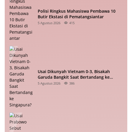
Polisi Ringkus Mahasiswa Pembawa 10
Butir Ekstasi di Pematangsiantar
5 Agustus 2026
415
Usai Dikunyah Vietnam 0-3, Bisakah
Garuda Bangkit Saat Bertandang ke
Singapura?
5 Agustus 2026
386