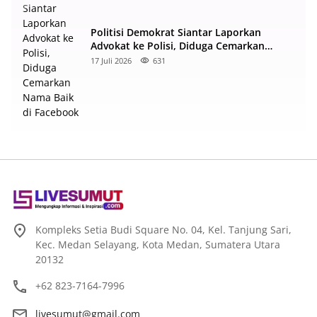
Politisi Demokrat Siantar Laporkan
Advokat ke Polisi, Diduga Cemarkan
Nama Baik di Facebook
17 Juli 2026
631
Kompleks Setia Budi Square No. 04, Kel. Tanjung Sari,
Kec. Medan Selayang, Kota Medan, Sumatera Utara
20132
+62 823-7164-7996
livesumut@gmail.com