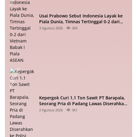
Usai Prabowo Sebut Indonesia Layak ke
Piala Dunia, Timnas Tertinggal 0-2 dari
Vietnam Babak I Piala ASEAN
3 Agustus 2026
369
Kepergok Curi 1,1 Ton Sawit PT Barapala,
Seorang Pria di Padang Lawas Diserahkan
ke Polisi
2 Agustus 2026
361